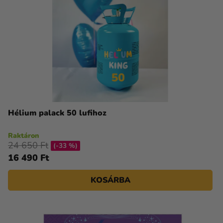
Hélium palack 50 lufihoz
Raktáron
24 650 Ft
(-33 %)
16 490 Ft
KOSÁRBA