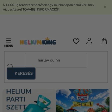
Ugrás
A 14:00-ig leadott rendelések egy munkanapon belül kerülnek
a
kézbesítésre!
TOVÁBBI INFORMÁCIÓK
fő
tartalomhoz
K
KERESÉS
Ollós
sátrak
Kanekalon
Hélium
és