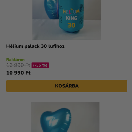
Hélium palack 30 lufihoz
Raktáron
16 990 Ft
(-35 %)
10 990 Ft
KOSÁRBA