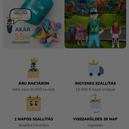
Lufik
Esküvő
Party
Dekoráció
és
kiegészítők
Jelmezek
Ruházat
ÁRU RAKTÁRON
INGYENES SZÁLLÍTÁS
Sütés
több mint 30.000 termék
19 900 ft felett kínáljuk
Újdonság
Ajándékok
1 NAPOS SZÁLLÍTÁS
VISSZAKÜLDÉS 30 NAP
Ünnepek
feladást követően
ingyenes