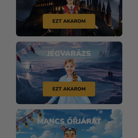
EZT AKAROM
JÉGVARÁZS
EZT AKAROM
MANCS ŐRJÁRAT