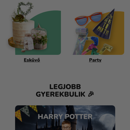
Esküvő
Party
LEGJOBB
GYEREKBULIK 🎉
HARRY POTTER