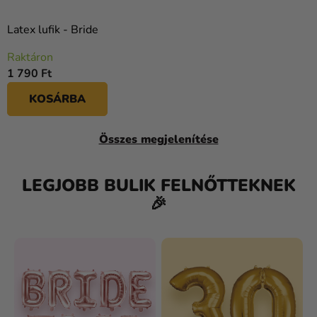
Latex lufik - Bride
Raktáron
1 790 Ft
KOSÁRBA
Összes megjelenítése
LEGJOBB BULIK FELNŐTTEKNEK
🎉