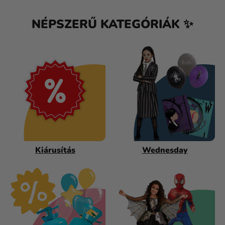
Kreatív
kellékek
NÉPSZERŰ KATEGÓRIÁK ✨
Témák
Személyre
szabott
termékek
Kiárusítás
Rólunk
Kapcsolat
Kiárusítás
Wednesday