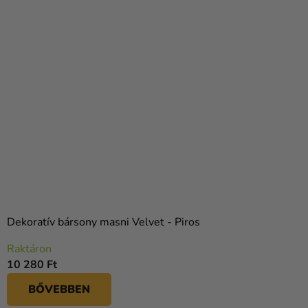
Dekoratív bársony masni Velvet - Piros
Raktáron
10 280 Ft
BŐVEBBEN