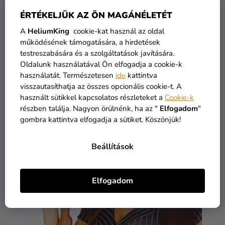
ÉRTÉKELJÜK AZ ÖN MAGÁNÉLETÉT
A
HeliumKing
cookie-kat használ az oldal
Fekete tetoválás
működésének támogatására, a hirdetések
testreszabására és a szolgáltatások javítására.
Raktáron
Oldalunk használatával Ön elfogadja a cookie-k
1 190 Ft
használatát. Természetesen
ide
kattintva
visszautasíthatja az összes opcionális cookie-t. A
KOSÁRBA
használt sütikkel kapcsolatos részleteket a
Cookie-k
részben találja. Nagyon örülnénk, ha az "
Elfogadom
"
gombra kattintva elfogadja a sütiket. Köszönjük!
Beállítások
Elfogadom