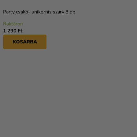
Party csákó- unikornis szarv 8 db
Raktáron
1 290 Ft
KOSÁRBA