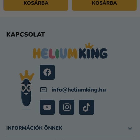
KOSÁRBA
KOSÁRBA
L
KAPCSOLAT
Á
B
L
É
C
info
@
heliumking.hu
INFORMÁCIÓK ÖNNEK