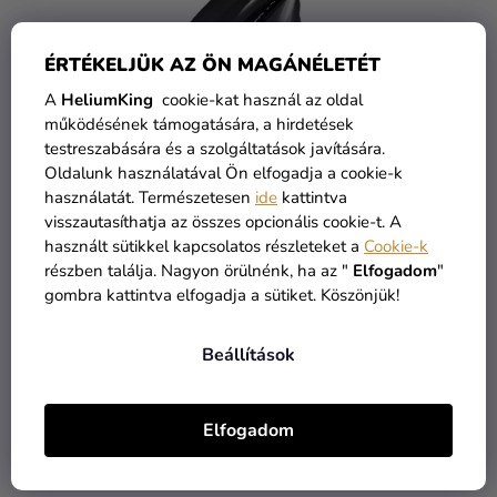
ÉRTÉKELJÜK AZ ÖN MAGÁNÉLETÉT
A
HeliumKing
cookie-kat használ az oldal
működésének támogatására, a hirdetések
testreszabására és a szolgáltatások javítására.
Oldalunk használatával Ön elfogadja a cookie-k
használatát. Természetesen
ide
kattintva
visszautasíthatja az összes opcionális cookie-t. A
használt sütikkel kapcsolatos részleteket a
Cookie-k
4-es születésnapi szám fólia lufi fekete 86 cm
részben találja. Nagyon örülnénk, ha az "
Elfogadom
"
gombra kattintva elfogadja a sütiket. Köszönjük!
Raktáron
Beállítások
2 490 Ft
KOSÁRBA
Elfogadom