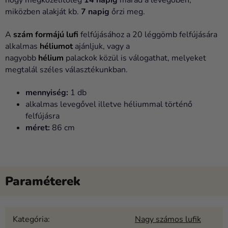
miközben alakját kb.
7 napig
őrzi meg.
A
szám formájú lufi
felfújásához a
20 léggömb felfújására
alkalmas
héliumot
ajánljuk, vagy a
nagyobb
hélium
palackok közül is válogathat, melyeket
megtalál széles választékunkban.
mennyiség:
1 db
alkalmas levegővel illetve héliummal történő
felfújásra
méret:
86 cm
Kategória
:
Nagy számos lufik