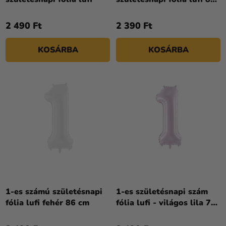
értékelése
cm
5-
2 490 Ft
2 390 Ft
ből
4,3
KOSÁRBA
KOSÁRBA
csillag.
1-es számú születésnapi
1-es születésnapi szám
fólia lufi fehér 86 cm
fólia lufi - világos lila 72
cm