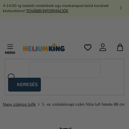
Ugrás
A 14:00-ig leadott rendelések egy munkanapon belül kerülnek
a
kézbesítésre!
TOVÁBBI INFORMÁCIÓK
fő
tartalomhoz
K
KERESÉS
Ollós
sátrak
Nagy számos lufik
1- es születésnapi szám fólia lufi fekete 86 cm
Kanekalon
Hélium
és