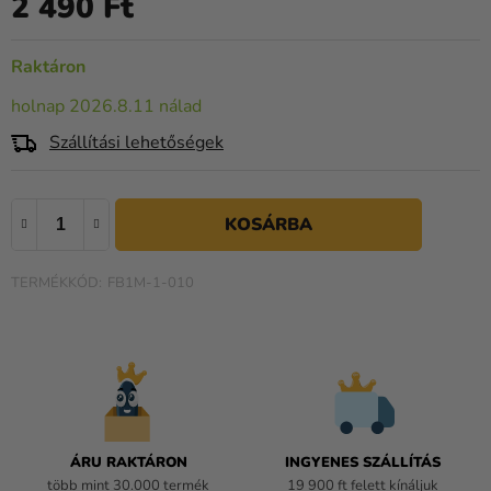
2 490 Ft
Egységár:
Kreatív
kellékek
Raktáron
Témák
holnap 2026.8.11 nálad
Személyre
Szállítási lehetőségek
szabott
termékek
Kiárusítás
Rólunk
FB1M-1-010
Kapcsolat
ÁRU RAKTÁRON
INGYENES SZÁLLÍTÁS
több mint 30.000 termék
19 900 ft felett kínáljuk