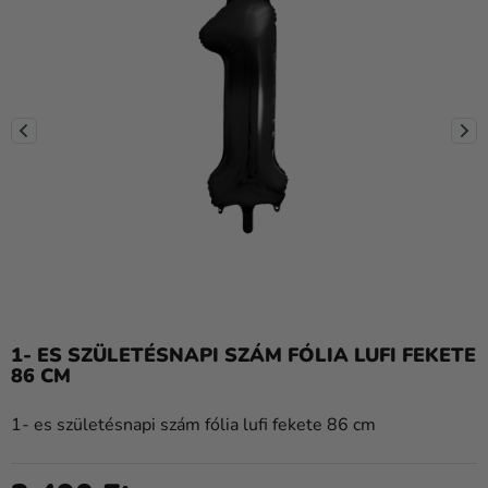
Lufik
Esküvő
Party
Dekoráció
és
kiegészítők
Jelmezek
Ruházat
Sütés
1- ES SZÜLETÉSNAPI SZÁM FÓLIA LUFI FEKETE
Újdonság
86 CM
Ajándékok
1- es születésnapi szám fólia lufi fekete 86 cm
Ünnepek