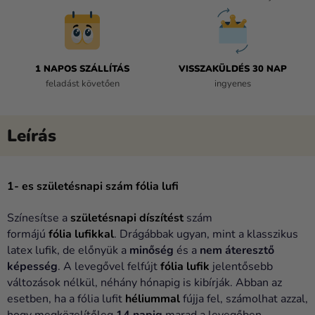
1 NAPOS SZÁLLÍTÁS
VISSZAKÜLDÉS 30 NAP
feladást követően
ingyenes
1- es születésnapi szám fólia lufi
Színesítse a
születésnapi díszítést
szám
formájú
fólia
lufikkal
. Drágábbak ugyan, mint a klasszikus
latex lufik, de előnyük a
minőség
és a
nem áteresztő
képesség
. A levegővel felfújt
fólia lufik
jelentősebb
változások nélkül, néhány hónapig is kibírják. Abban az
esetben, ha a fólia lufit
héliummal
fújja fel, számolhat azzal,
hogy megközelítőleg
14 napig
marad a levegőben,