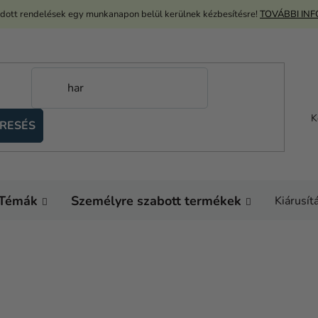
adott rendelések egy munkanapon belül kerülnek kézbesítésre!
TOVÁBBI IN
K
RESÉS
Témák
Személyre szabott termékek
Kiárusít