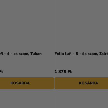
ufi - 4 - es szám, Tukan
Fólia lufi - 5 - ös szám, Zsir
Ft
1 875 Ft
KOSÁRBA
KOSÁRBA