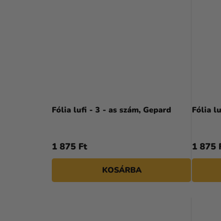
Fólia lufi - 3 - as szám, Gepard
Fólia l
1 875 Ft
1 875 
KOSÁRBA