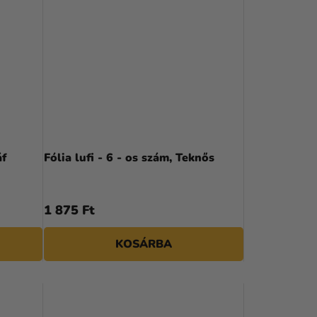
áf
Fólia lufi - 6 - os szám, Teknős
1 875 Ft
KOSÁRBA