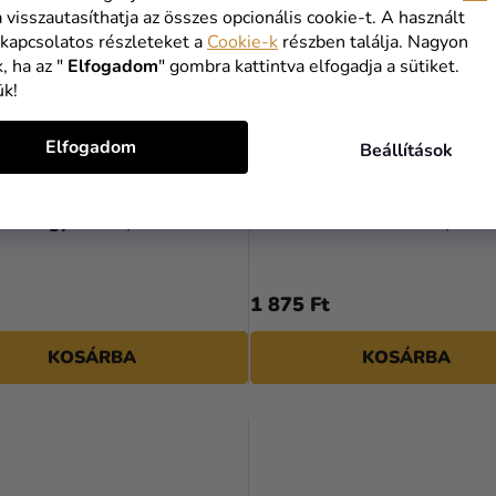
a visszautasíthatja az összes opcionális cookie-t. A használt
 kapcsolatos részleteket a
Cookie-k
részben találja. Nagyon
, ha az "
Elfogadom
" gombra kattintva elfogadja a sütiket.
ük!
Elfogadom
Beállítások
ufi - Egyszarvú, rózsaszín
Fólia lufi - 1 - es szám, Zsir
1 875 Ft
KOSÁRBA
KOSÁRBA