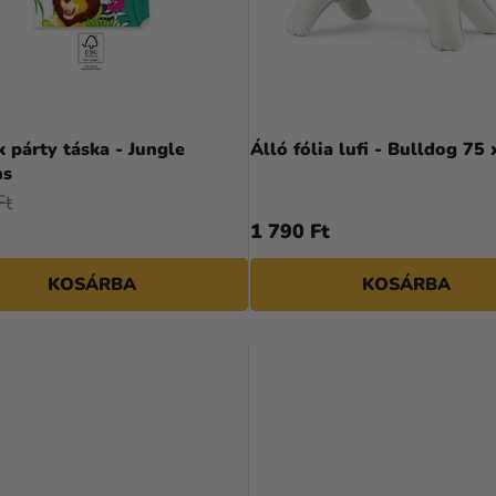
 párty táska - Jungle
Álló fólia lufi - Bulldog 75
ns
Ft
1 790 Ft
KOSÁRBA
KOSÁRBA