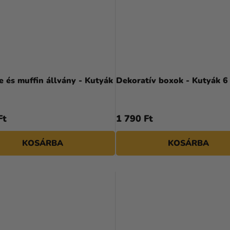
 és muffin állvány - Kutyák
Dekoratív boxok - Kutyák 6
Ft
1 790 Ft
KOSÁRBA
KOSÁRBA