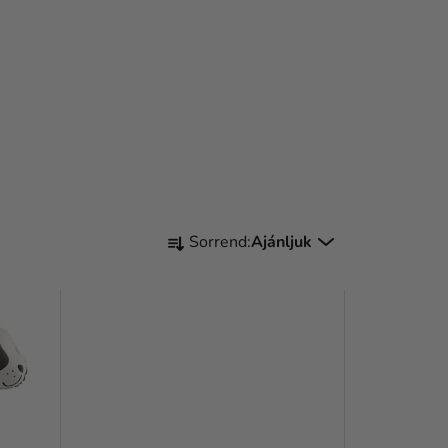
T
Sorrend:
Ajánljuk
E
R
M
É
K
E