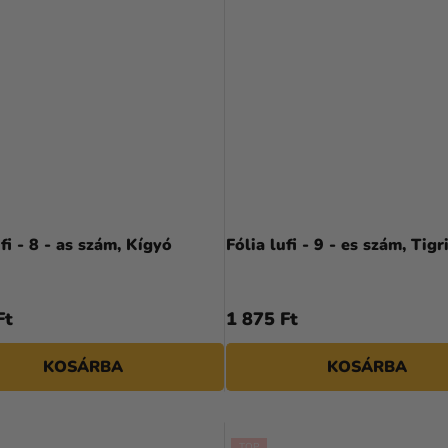
ufi - 8 - as szám, Kígyó
Fólia lufi - 9 - es szám, Tigr
Ft
1 875 Ft
KOSÁRBA
KOSÁRBA
TOP