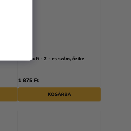
áf
Fólia lufi - 2 - es szám, őzike
1 875 Ft
KOSÁRBA