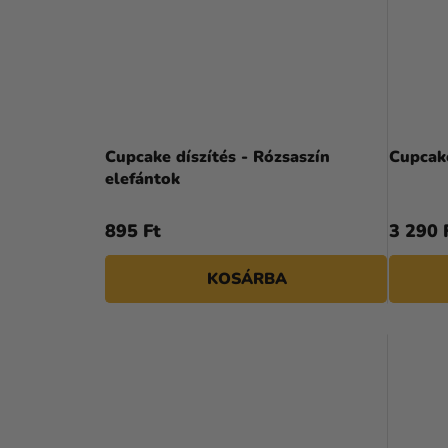
Cupcake díszítés - Rózsaszín
Cupcake
elefántok
895 Ft
3 290 
KOSÁRBA