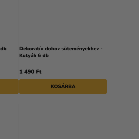
 db
Dekoratív doboz süteményekhez -
Kutyák 6 db
1 490 Ft
KOSÁRBA