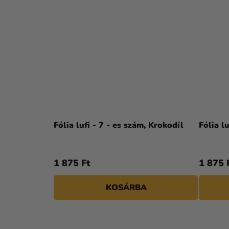
Fólia lufi - 7 - es szám, Krokodíl
Fólia l
1 875 Ft
1 875 
KOSÁRBA