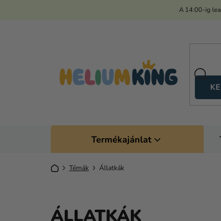
Ugrás
A 14:00-ig le
a
fő
tartalomhoz
KE
Termékajánlat
Kezdőlap
Témák
Állatkák
ÁLLATKÁK