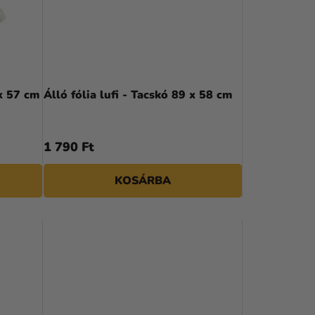
K
R
E
N
 x 57 cm
Álló fólia lufi - Tacskó 89 x 58 cm
D
E
1 790 Ft
Z
KOSÁRBA
É
S
E