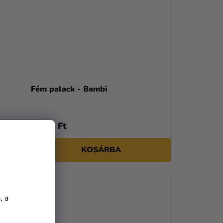
Fém palack - Bambi
8 155 Ft
KOSÁRBA
, a