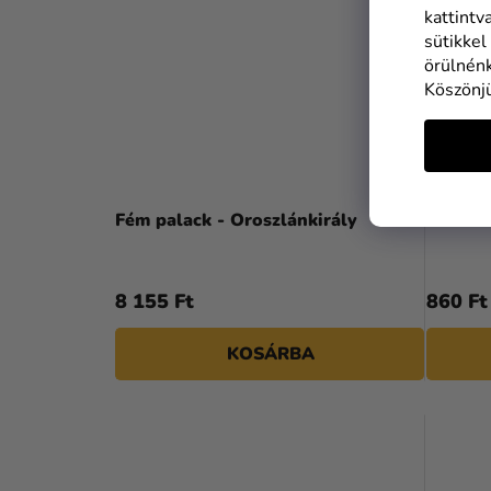
kattintv
sütikkel
örülnénk
Köszönj
Fém palack - Oroszlánkirály
Fólia l
8 155 Ft
860 Ft
KOSÁRBA