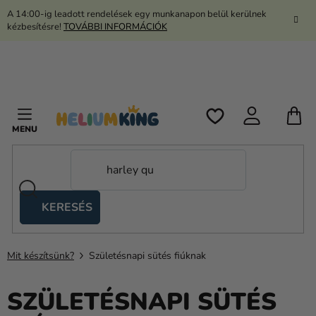
Ugrás
A 14:00-ig leadott rendelések egy munkanapon belül kerülnek
a
kézbesítésre!
TOVÁBBI INFORMÁCIÓK
fő
tartalomhoz
K
KERESÉS
Ollós
sátrak
Mit készítsünk?
Születésnapi sütés fiúknak
Kanekalon
Hélium
SZÜLETÉSNAPI SÜTÉS
és