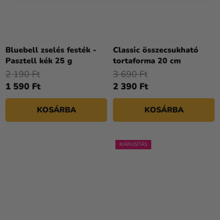
Bluebell zselés festék -
Classic összecsukható
Pasztell kék 25 g
tortaforma 20 cm
2 190 Ft
3 690 Ft
1 590 Ft
2 390 Ft
KOSÁRBA
KOSÁRBA
KIÁRUSÍTÁS