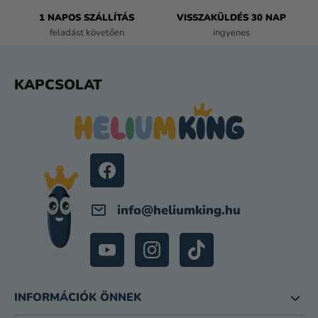
L
E
1 NAPOS SZÁLLÍTÁS
VISSZAKÜLDÉS 30 NAP
M
feladást követően
ingyenes
E
I
L
KAPCSOLAT
Á
B
L
É
C
info
@
heliumking.hu
INFORMÁCIÓK ÖNNEK