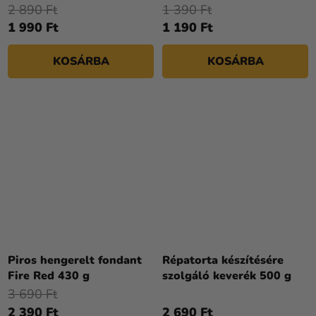
színes fondant 250 g
2 890 Ft
1 390 Ft
1 990 Ft
1 190 Ft
KOSÁRBA
KOSÁRBA
Piros hengerelt fondant
Répatorta készítésére
Fire Red 430 g
szolgáló keverék 500 g
3 690 Ft
2 390 Ft
2 690 Ft