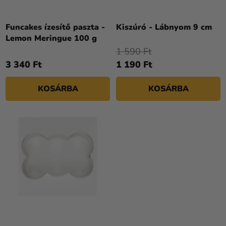
D
Kreatív
E
kellékek
Z
Funcakes ízesítő paszta -
Kiszúró - Lábnyom 9 cm
Lemon Meringue 100 g
Témák
É
1 590 Ft
S
Személyre
3 340 Ft
1 190 Ft
E
szabott
termékek
KOSÁRBA
KOSÁRBA
Kiárusítás
Rólunk
Kapcsolat