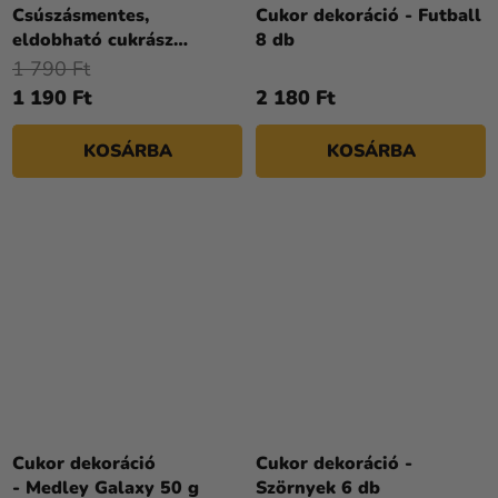
Csúszásmentes,
Cukor dekoráció - Futball
eldobható cukrász
8 db
zacskók 46 cm / 10 db
1 790 Ft
1 190 Ft
2 180 Ft
KOSÁRBA
KOSÁRBA
Cukor dekoráció
Cukor dekoráció -
- Medley Galaxy 50 g
Szörnyek 6 db