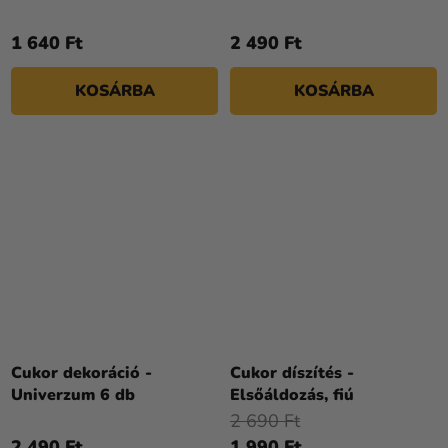
1 640 Ft
2 490 Ft
KOSÁRBA
KOSÁRBA
Cukor dekoráció -
Cukor díszítés -
Univerzum 6 db
Elsőáldozás, fiú
2 690 Ft
2 490 Ft
1 990 Ft