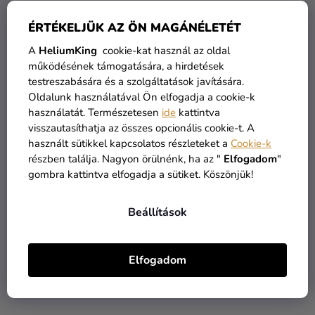
ÉRTÉKELJÜK AZ ÖN MAGÁNÉLETÉT
A
HeliumKing
cookie-kat használ az oldal
működésének támogatására, a hirdetések
testreszabására és a szolgáltatások javítására.
Oldalunk használatával Ön elfogadja a cookie-k
Barna hengerelt fondant
Bézs gél koncentrált
használatát. Természetesen
ide
kattintva
Teddy Bear Brown 250 g
ételfesték fondanthoz és
visszautasíthatja az összes opcionális cookie-t. A
csokoládéhoz 30 g
használt sütikkel kapcsolatos részleteket a
Cookie-k
1 860 Ft
1 860 Ft
részben találja. Nagyon örülnénk, ha az "
Elfogadom
"
gombra kattintva elfogadja a sütiket. Köszönjük!
KOSÁRBA
KOSÁRBA
Beállítások
Elfogadom