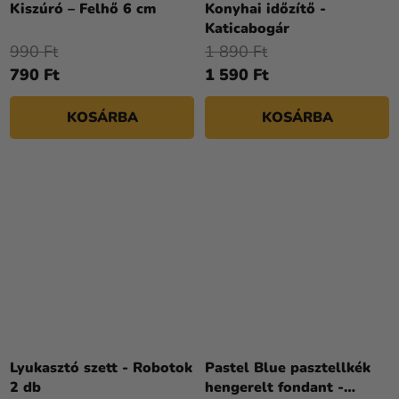
Kiszúró – Felhő 6 cm
Konyhai időzítő -
Katicabogár
990 Ft
1 890 Ft
790 Ft
1 590 Ft
KOSÁRBA
KOSÁRBA
Lyukasztó szett - Robotok
Pastel Blue pasztellkék
2 db
hengerelt fondant -