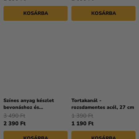
KOSÁRBA
KOSÁRBA
Színes anyag készlet
Tortakanál -
bevonáshoz és
rozsdamentes acél, 27 cm
modellezéshez Halloween
3 490 Ft
1 390 Ft
500 g - cukor paszta
2 390 Ft
1 190 Ft
KOSÁRBA
KOSÁRBA