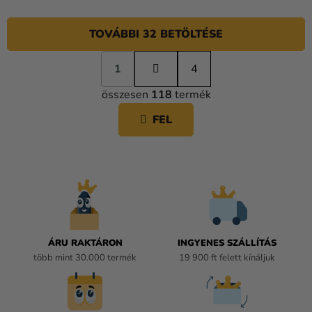
TOVÁBBI 32 BETÖLTÉSE
L
1
a
4
L
p
összesen
118
termék
o
I
z
S
FEL
á
T
s
A
I
R
Á
N
Y
Í
ÁRU RAKTÁRON
INGYENES SZÁLLÍTÁS
T
több mint 30.000 termék
19 900 ft felett kínáljuk
Á
S
E