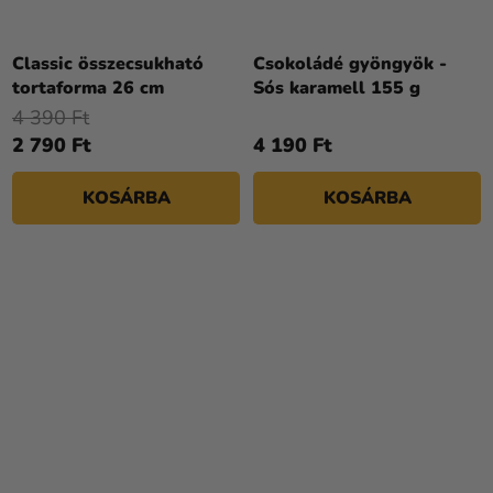
Classic összecsukható
Csokoládé gyöngyök -
tortaforma 26 cm
Sós karamell 155 g
4 390 Ft
2 790 Ft
4 190 Ft
KOSÁRBA
KOSÁRBA