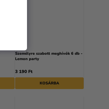
-
Személyre szabott meghívók 6 db -
Lemon party
3 190 Ft
KOSÁRBA