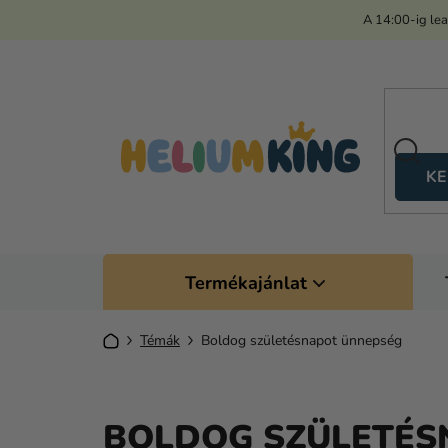
Ugrás
A 14:00-ig le
a
fő
tartalomhoz
KE
Termékajánlat
Kezdőlap
Témák
Boldog születésnapot ünnepség
BOLDOG SZÜLETÉS