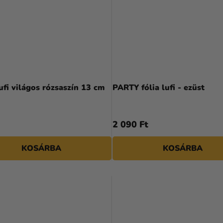
ufi világos rózsaszín 13 cm
PARTY fólia lufi - ezüst
2 090 Ft
KOSÁRBA
KOSÁRBA