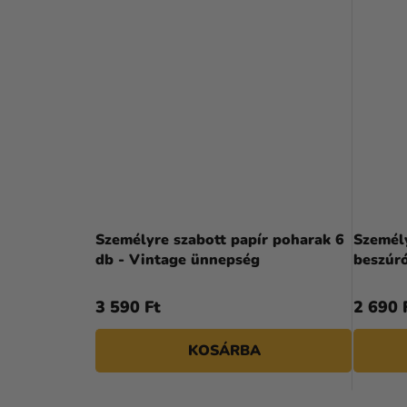
Személyre szabott papír poharak 6
Személ
db - Vintage ünnepség
beszúró
3 590 Ft
2 690 
KOSÁRBA