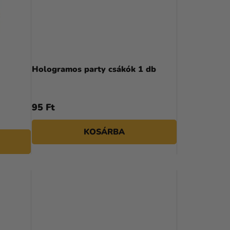
K
R
E
N
Hologramos party csákók 1 db
D
E
95 Ft
Z
KOSÁRBA
É
S
E