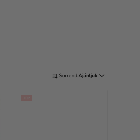
T
Sorrend:
Ajánljuk
E
R
TOP
M
É
K
E