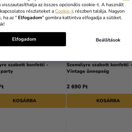
a visszautasíthatja az összes opcionális cookie-t. A használt
 kapcsolatos részleteket a
Cookie-k
részben találja. Nagyon
, ha az "
Elfogadom
" gombra kattintva elfogadja a sütiket.
ük!
Elfogadom
Beállítások
re szabott konfetti -
Személyre szabott konfetti 
 party
Vintage ünnepség
Ft
2 690 Ft
KOSÁRBA
KOSÁRBA