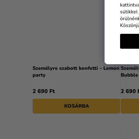
kattintv
sütikkel
örülnénk
Köszönj
Személyre szabott konfetti - Lemon
Személy
party
Bubble
2 690 Ft
2 690 
KOSÁRBA