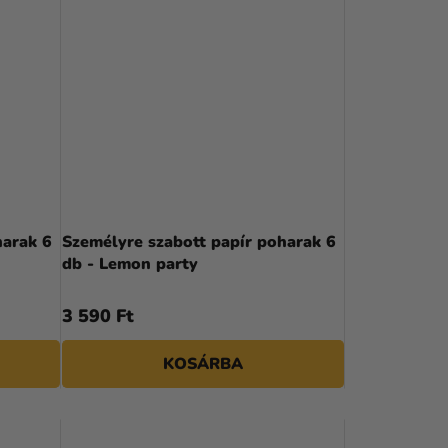
harak 6
Személyre szabott papír poharak 6
db - Lemon party
3 590 Ft
KOSÁRBA