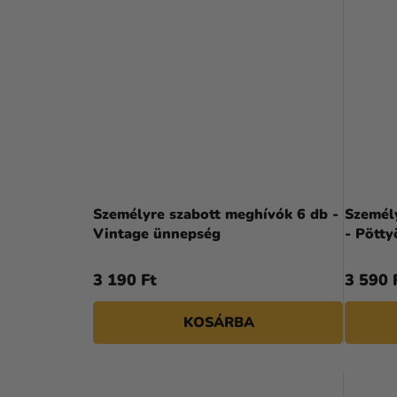
Személyre szabott meghívók 6 db -
Személy
Vintage ünnepség
- Pött
3 190 Ft
3 590 
KOSÁRBA