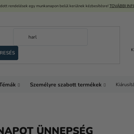
adott rendelések egy munkanapon belül kerülnek kézbesítésre!
TOVÁBBI IN
K
RESÉS
Témák
Személyre szabott termékek
Kiárusít
NAPOT ÜNNEPSÉG