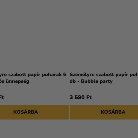
re szabott papír poharak 6
Szémélyre szabott papír po
yös ünnepség
db - Bubble party
Ft
3 590 Ft
KOSÁRBA
KOSÁRBA