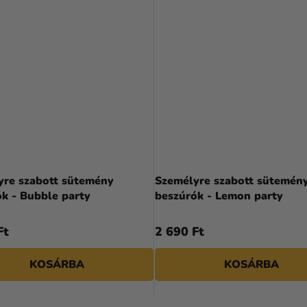
yre szabott sütemény
Személyre szabott sütemén
k - Bubble party
beszúrók - Lemon party
Ft
2 690 Ft
KOSÁRBA
KOSÁRBA