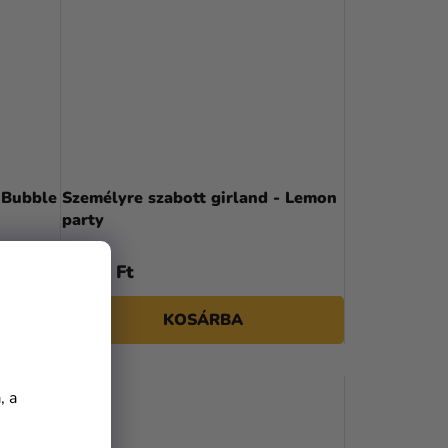
 Bubble
Személyre szabott girland - Lemon
party
2 190 Ft
KOSÁRBA
, a