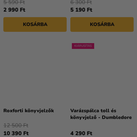
5 590 Ft
6 300 Ft
2 990 Ft
5 190 Ft
KOSÁRBA
KOSÁRBA
KIÁRUSÍTÁS
Roxforti könyvjelzők
Varázspálca toll és
könyvjelző - Dumbledore
12 500 Ft
10 390 Ft
4 290 Ft