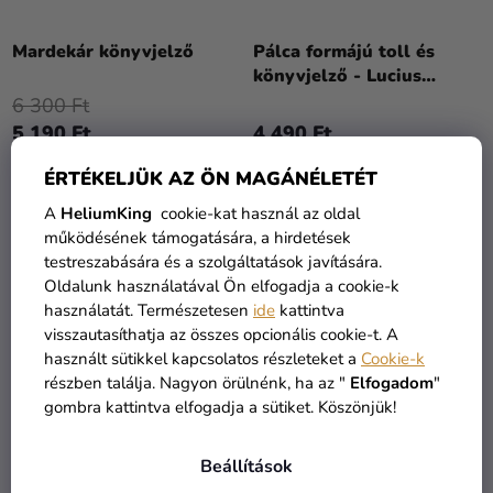
Mardekár könyvjelző
Pálca formájú toll és
könyvjelző - Lucius
Malfoy
6 300 Ft
5 190 Ft
4 490 Ft
ÉRTÉKELJÜK AZ ÖN MAGÁNÉLETÉT
KOSÁRBA
KOSÁRBA
A
HeliumKing
cookie-kat használ az oldal
működésének támogatására, a hirdetések
testreszabására és a szolgáltatások javítására.
Oldalunk használatával Ön elfogadja a cookie-k
használatát. Természetesen
ide
kattintva
visszautasíthatja az összes opcionális cookie-t. A
használt sütikkel kapcsolatos részleteket a
Cookie-k
részben találja. Nagyon örülnénk, ha az "
Elfogadom
"
gombra kattintva elfogadja a sütiket. Köszönjük!
Beállítások