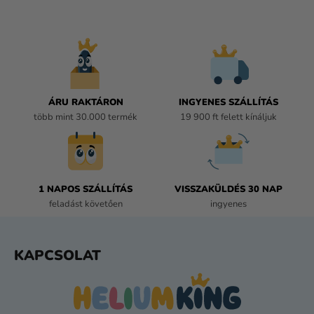
I
S
T
A
I
R
Á
ÁRU RAKTÁRON
INGYENES SZÁLLÍTÁS
N
több mint 30.000 termék
19 900 ft felett kínáljuk
Y
Í
T
Á
1 NAPOS SZÁLLÍTÁS
VISSZAKÜLDÉS 30 NAP
S
feladást követően
ingyenes
E
L
E
L
KAPCSOLAT
M
Á
E
B
I
L