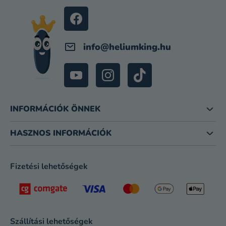
É
C
info
@
heliumking.hu
INFORMÁCIÓK ÖNNEK
HASZNOS INFORMÁCIÓK
Fizetési lehetőségek
Szállítási lehetőségek