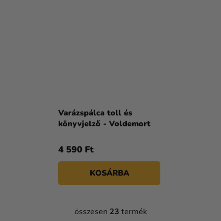
Varázspálca toll és
könyvjelző - Voldemort
4 590 Ft
KOSÁRBA
összesen
23
termék
L