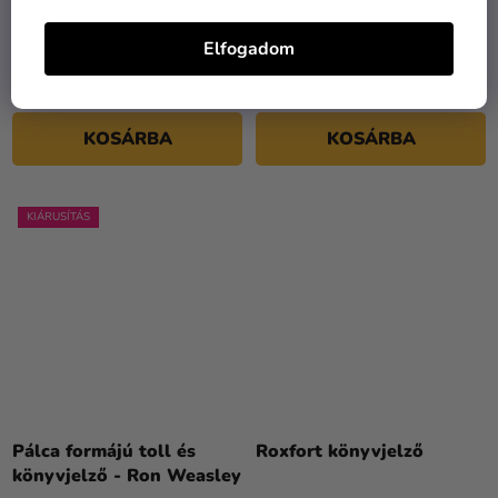
Pálca formájú toll és
Pálca formájú toll és
könyvjelző - Luna
könyvjelző - Narcissa
Elfogadom
Lovegood
Malfoy
4 590 Ft
4 590 Ft
KOSÁRBA
KOSÁRBA
KIÁRUSÍTÁS
Pálca formájú toll és
Roxfort könyvjelző
könyvjelző - Ron Weasley