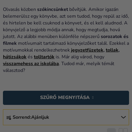
Lufik
Olvasás közben
szókincsünket
bővítjük. Amikor igazán
Esküvő
belemerülsz egy könyvbe, azt sem tudod, hogy repül az idő,
és hirtelen be kell csuknod a könyvet, és el kell aludnod. A
Party
könyvjelző a legjobb módja annak, hogy megtudja, hová
jutott. Az alábbi menüben különféle népszerű
sorozatok és
Dekoráció
filmek
motívumait tartalmazó könyvjelzőket talál. Ezekkel a
és
motívumokkal rendelkezhetnek
jegyzetfüzetek
,
tollak
,
kiegészítők
hátizsákok
és
tolltartók
is. Már alig várod, hogy
visszamehess az iskolába
. Tudod már, melyik témát
Jelmezek
választod?
Ruházat
T
Sütés
E
SZŰRŐ MEGNYITÁSA
Újdonság
R
M
T
Ajándékok
É
Sorrend:
Ajánljuk
E
K
Ünnepek
R