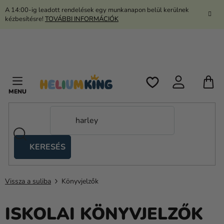
Ugrás
A 14:00-ig leadott rendelések egy munkanapon belül kerülnek
a
kézbesítésre!
TOVÁBBI INFORMÁCIÓK
fő
tartalomhoz
K
KERESÉS
Ollós
sátrak
Vissza a suliba
Könyvjelzők
Kanekalon
Hélium
ISKOLAI KÖNYVJELZŐK
és