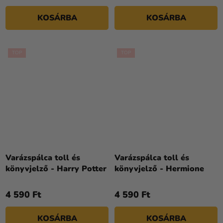
KOSÁRBA
KOSÁRBA
TOP
TOP
A
termék
Varázspálca toll és
Varázspálca toll és
átlagos
könyvjelző - Harry Potter
könyvjelző - Hermione
értékelése
5-
4 590 Ft
4 590 Ft
ből
5,0
KOSÁRBA
KOSÁRBA
csillag.