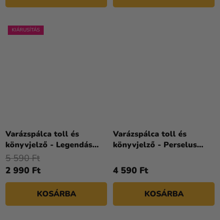
KIÁRUSÍTÁS
Varázspálca toll és
Varázspálca toll és
könyvjelző - Legendás
könyvjelző - Perselus
állatok
Piton
5 590 Ft
2 990 Ft
4 590 Ft
KOSÁRBA
KOSÁRBA