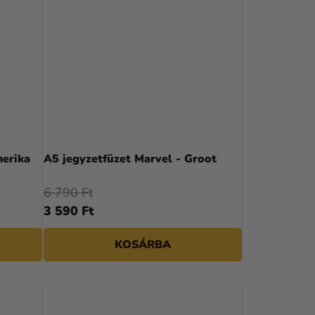
É
K
E
K
R
E
N
merika
A5 jegyzetfüzet Marvel - Groot
D
6 790 Ft
E
3 590 Ft
Z
KOSÁRBA
É
S
E