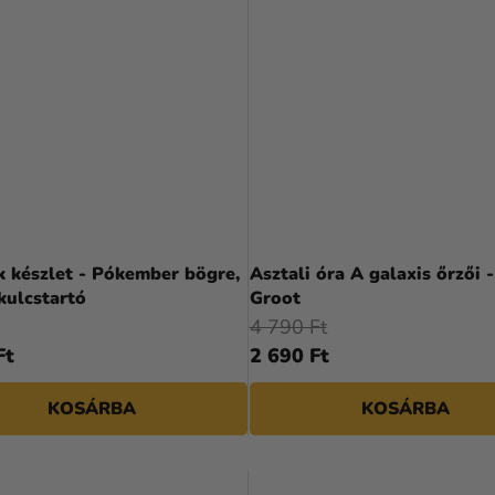
 készlet - Pókember bögre,
Asztali óra A galaxis őrzői 
 kulcstartó
Groot
4 790 Ft
Ft
2 690 Ft
KOSÁRBA
KOSÁRBA