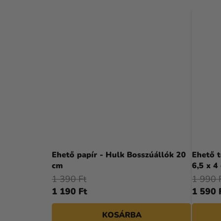
Ehető papír - Hulk Bosszúállók 20
Ehető t
cm
6,5 x 4
1 390 Ft
1 990 
1 190 Ft
1 590 
KOSÁRBA