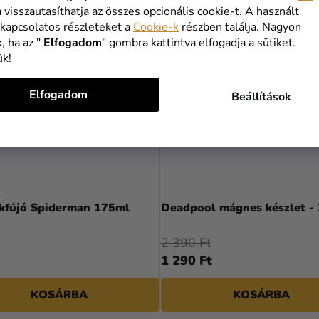
a visszautasíthatja az összes opcionális cookie-t. A használt
KIÁRUSÍTÁS
 kapcsolatos részleteket a
Cookie-k
részben találja. Nagyon
, ha az "
Elfogadom
" gombra kattintva elfogadja a sütiket.
ük!
Elfogadom
Beállítások
kfújó Spiderman 175ml
Deadpool mágnes készlet - 
2 390 Ft
1 290 Ft
KOSÁRBA
KOSÁRBA