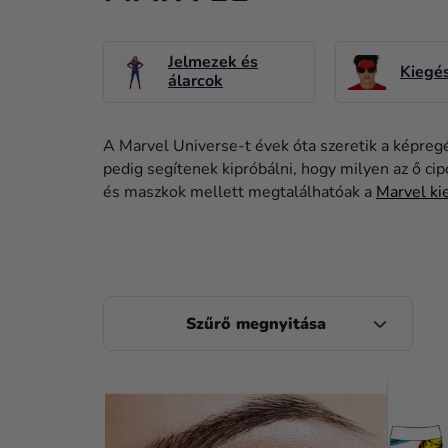
Jelmezek és
Kiegés
álarcok
A Marvel Universe-t évek óta szeretik a képregé
pedig segítenek kipróbálni, hogy milyen az ő c
és maszkok mellett megtalálhatóak a
Marvel ki
O
L
D
T
A
E