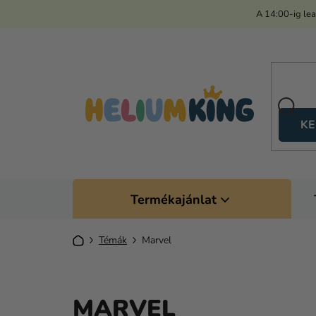
Ugrás
A 14:00-ig le
a
fő
tartalomhoz
KE
Termékajánlat
Kezdőlap
Témák
Marvel
MARVEL