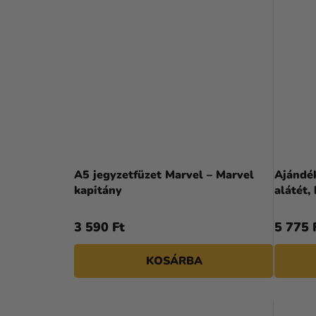
A5 jegyzetfüzet Marvel – Marvel
Ajándék
kapitány
alátét,
3 590 Ft
5 775 
KOSÁRBA