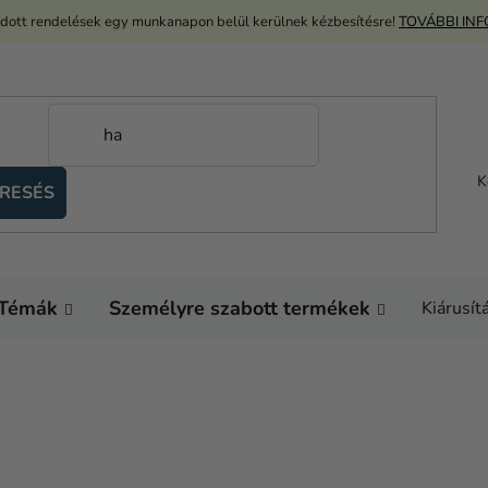
adott rendelések egy munkanapon belül kerülnek kézbesítésre!
TOVÁBBI IN
K
RESÉS
Témák
Személyre szabott termékek
Kiárusít