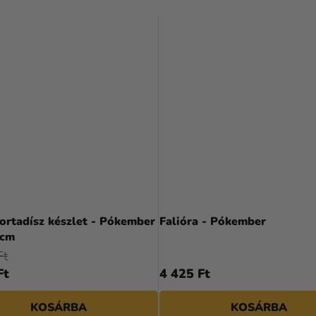
ortadísz készlet - Pókember
Falióra - Pókember
 cm
Ft
Ft
4 425 Ft
KOSÁRBA
KOSÁRBA