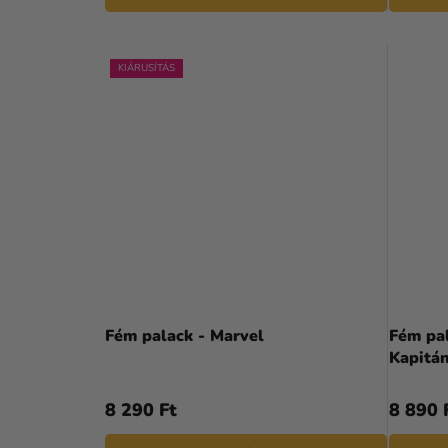
KIÁRUSÍTÁS
Fém palack - Marvel
Fém pa
Kapitá
8 290 Ft
8 890 