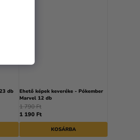
23 db
Ehető képek keveréke - Pókember
Marvel 12 db
1 790 Ft
1 190 Ft
KOSÁRBA