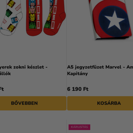
yerek zokni készlet -
A5 jegyzetfüzet Marvel - A
állók
Kapitány
Ft
6 190 Ft
BŐVEBBEN
KOSÁRBA
KIÁRUSÍTÁS