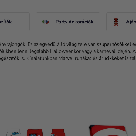
zítők
Party dekorációk
Ajá
nyrajongók. Ez az egyedülálló világ tele van
szuperhősökkel é
ipőjükben lenni legalább Halloweenkor vagy a karnevál idején.
egészítők
is. Kínálatunkban
Marvel ruhákat
és
árucikkeket
is ta