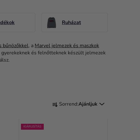
ndékok
Ruházat
s bűnözőkkel
, a
Marvel jelmezek és maszkok
 A gyerekeknek és felnőtteknek készült jelmezek
lálsz.
T
Sorrend:
Ajánljuk
E
R
KIÁRUSÍTÁS
M