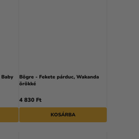
- Baby
Bögre - Fekete párduc, Wakanda
örökké
4 830 Ft
KOSÁRBA