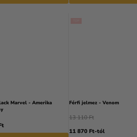
TOP
lack Marvel - Amerika
Férfi jelmez - Venom
ny
13 110 Ft
Ft
11 870 Ft-tól