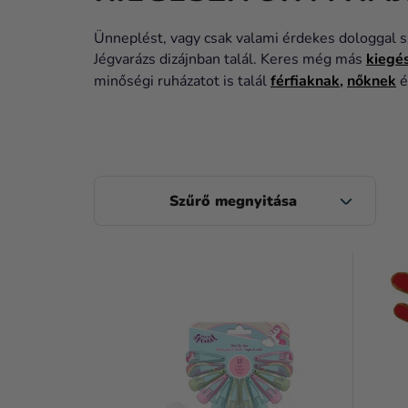
Ünneplést, vagy csak valami érdekes dologgal s
Jégvarázs dizájnban talál. Keres még más
kiegé
minőségi ruházatot is talál
férfiaknak
,
nőknek
é
O
L
D
T
A
E
L
R
S
M
Ó
É