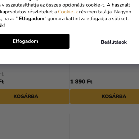
a visszautasíthatja az összes opcionális cookie-t. A használt
 kapcsolatos részleteket a
Cookie-k
részben találja. Nagyon
, ha az "
Elfogadom
" gombra kattintva elfogadja a sütiket.
ük!
Elfogadom
Beállítások
 - Jégvarázs
Hajgumi szett - Minnie Mou
Ft
Ft
1 890 Ft
KOSÁRBA
KOSÁRBA