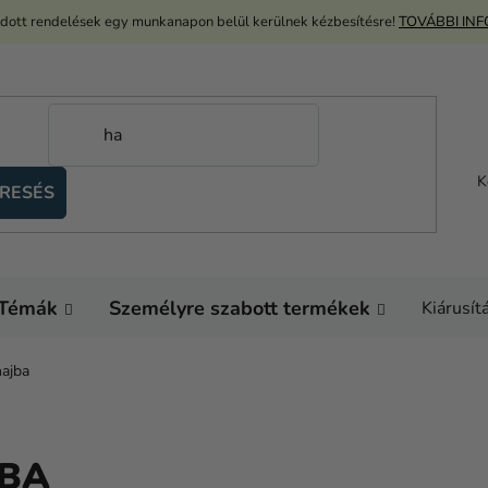
adott rendelések egy munkanapon belül kerülnek kézbesítésre!
TOVÁBBI IN
K
RESÉS
Témák
Személyre szabott termékek
Kiárusít
hajba
JBA