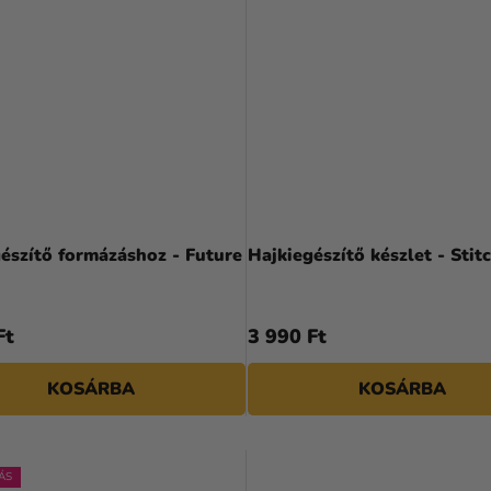
észítő formázáshoz - Future
Hajkiegészítő készlet - Stit
Ft
3 990 Ft
KOSÁRBA
KOSÁRBA
ÁS