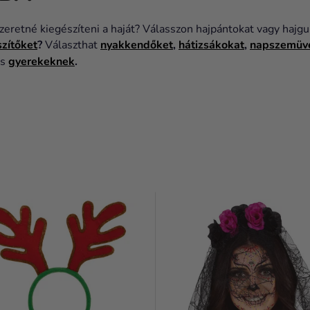
zeretné kiegészíteni a haját? Válasszon hajpántokat vagy hajg
szítőket
?
Választhat
nyakkendőket
,
hátizsákokat
,
napszemüv
s
gyerekeknek
.