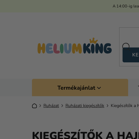
Ugrás
A 14:00-ig le
a
fő
tartalomhoz
KE
Termékajánlat
Kezdőlap
Ruházat
Ruházati kiegészítők
Kiegészítők a 
KIEGÉSZÍTŐK A HA