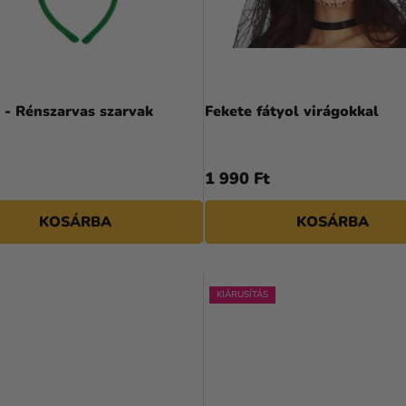
 - Rénszarvas szarvak
Fekete fátyol virágokkal
1 990 Ft
KOSÁRBA
KOSÁRBA
KIÁRUSÍTÁS