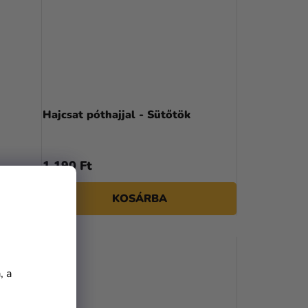
Hajcsat póthajjal - Sütőtök
1 190 Ft
KOSÁRBA
, a