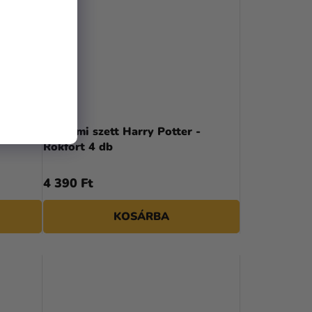
se
Hajgumi szett Harry Potter -
Rokfort 4 db
4 390 Ft
KOSÁRBA