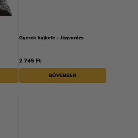
K
R
E
N
Gyerek hajkefe - Jégvarázs
D
E
2 745 Ft
Z
BŐVEBBEN
É
S
E