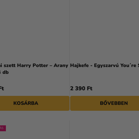
 szett Harry Potter – Arany
Hajkefe - Egyszarvú You´re 
4 db
Ft
2 390 Ft
KOSÁRBA
BŐVEBBEN
ÁS