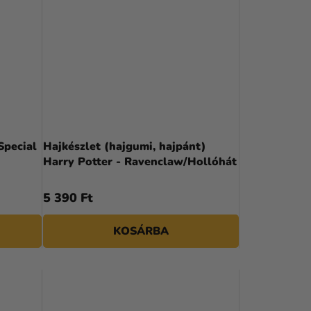
Special
Hajkészlet (hajgumi, hajpánt)
Harry Potter - Ravenclaw/Hollóhát
5 390 Ft
KOSÁRBA