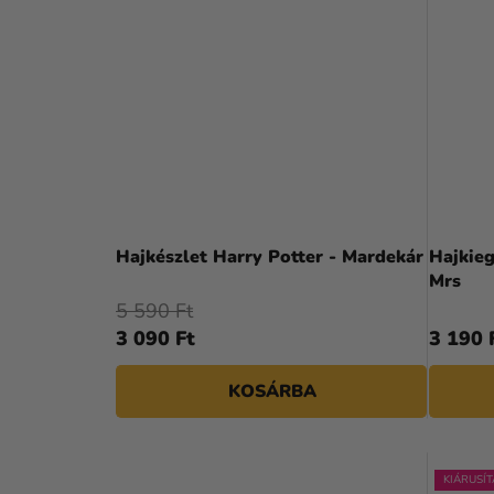
Hajkészlet Harry Potter - Mardekár
Hajkieg
Mrs
5 590 Ft
3 090 Ft
3 190 
KOSÁRBA
KIÁRUSÍT