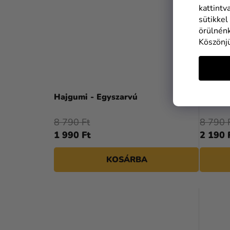
kattintv
sütikkel
örülnénk
Köszönj
Hajgumi - Egyszarvú
Hajgumi
8 790 Ft
8 790 
1 990 Ft
2 190 
KOSÁRBA