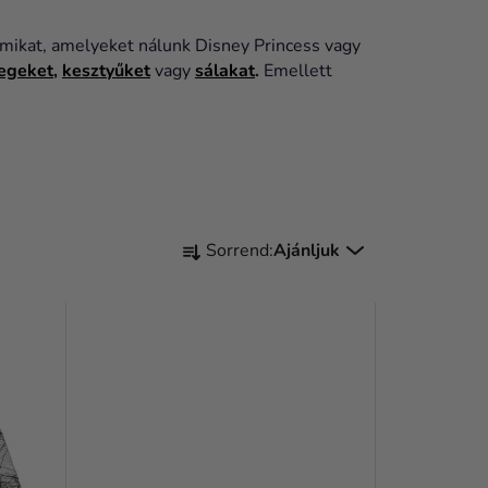
umikat, amelyeket nálunk Disney Princess vagy
egeket
,
kesztyűket
vagy
sálakat
.
Emellett
T
Sorrend:
Ajánljuk
E
R
M
É
K
E