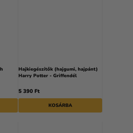
ch
Hajkiegészítők (hajgumi, hajpánt)
Harry Potter - Griffendél
5 390 Ft
KOSÁRBA