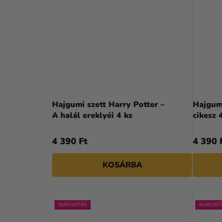
Hajgumi szett Harry Potter –
Hajgumi
A halál ereklyéi 4 ks
cikesz 
4 390 Ft
4 390 
KOSÁRBA
KIÁRUSÍTÁS
KIÁRUSÍT