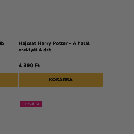
db
Hajcsat Harry Potter - A halál
ereklyéi 4 drb
4 390 Ft
KOSÁRBA
KIÁRUSÍTÁS