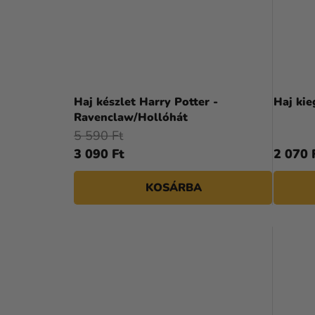
Haj készlet Harry Potter -
Haj kie
Ravenclaw/Hollóhát
5 590 Ft
3 090 Ft
2 070 
KOSÁRBA