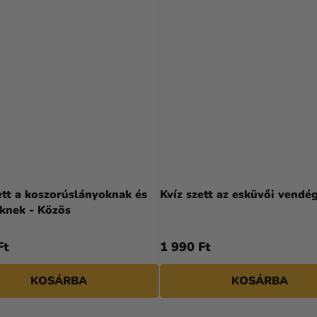
ett a koszorúslányoknak és
Kvíz szett az esküvői vendé
knek - Közös
Ft
1 990 Ft
KOSÁRBA
KOSÁRBA