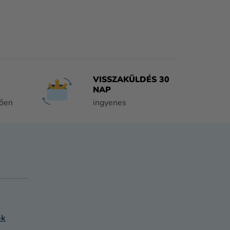
VISSZAKÜLDÉS 30
NAP
tően
ingyenes
ek