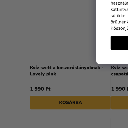
használa
kattintv
sütikkel
örülnénk
Köszönj
Kvíz szett a koszorúslányoknak -
Kvíz sz
Lovely pink
csapatá
1 990 Ft
1 990 
KOSÁRBA