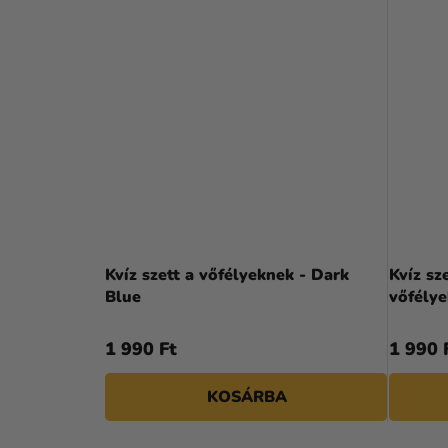
Kvíz szett a vőfélyeknek - Dark
Kvíz sz
Blue
vőfélye
1 990 Ft
1 990 
KOSÁRBA