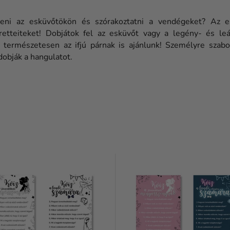
mteni az esküvőtökön és szórakoztatni a vendégeket? Az e
tteiteket! Dobjátok fel az esküvőt vagy a legény- és leá
természetesen az ifjú párnak is ajánlunk! Személyre szabott
dobják a hangulatot.