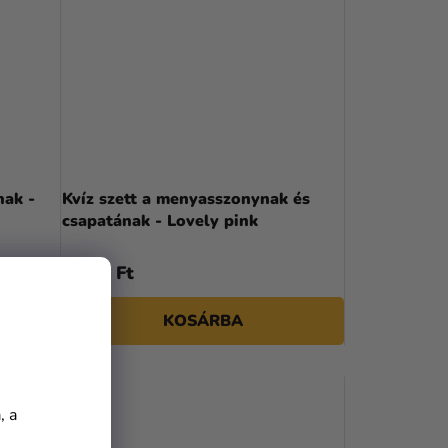
nak -
Kvíz szett a menyasszonynak és
csapatának - Lovely pink
1 990 Ft
KOSÁRBA
, a