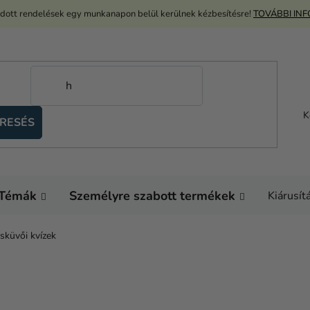
adott rendelések egy munkanapon belül kerülnek kézbesítésre!
TOVÁBBI IN
K
RESÉS
Témák
Személyre szabott termékek
Kiárusít
sküvői kvízek