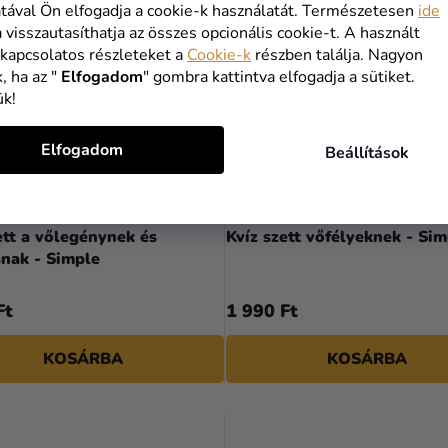
tával Ön elfogadja a cookie-k használatát. Természetesen
ide
a visszautasíthatja az összes opcionális cookie-t. A használt
 kapcsolatos részleteket a
Cookie-k
részben találja. Nagyon
, ha az "
Elfogadom
" gombra kattintva elfogadja a sütiket.
ük!
Elfogadom
Beállítások
ett a vőlegénynek és
Kvíz szett vőfélyeknek - Sim
nak - Simple
Ft
1 990 Ft
KOSÁRBA
KOSÁRBA