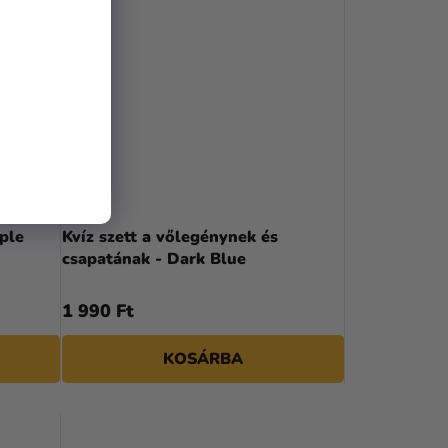
ple
Kvíz szett a vőlegénynek és
csapatának - Dark Blue
1 990 Ft
KOSÁRBA