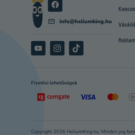
C
Kapcso
info
@
heliumking.hu
Vásárlá
Reklam
Fizetési lehetőségek
Copyright 2026
HeliumKing.hu
. Minden jog fen