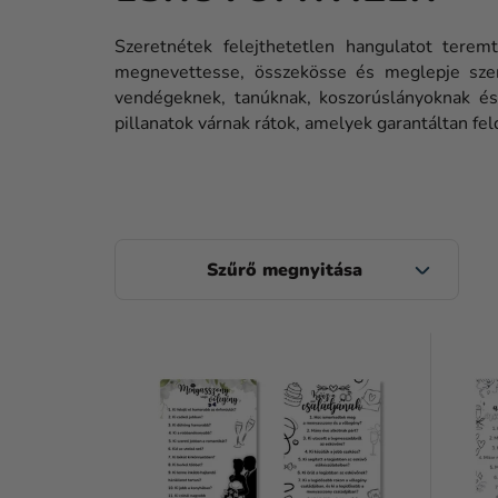
Szeretnétek felejthetetlen hangulatot tere
megnevettesse, összekösse és meglepje szere
vendégeknek, tanúknak, koszorúslányoknak és 
pillanatok várnak rátok, amelyek garantáltan fel
O
L
D
T
A
E
L
R
S
M
Ó