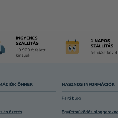
L
I
S
T
A
I
INGYENES
1 NAPOS
R
SZÁLLÍTÁS
SZÁLLÍTÁS
Á
19 900 ft felett
feladást köve
N
kínáljuk
Y
Í
T
Á
S
MÁCIÓK ÖNNEK
HASZNOS INFORMÁCIÓK
E
L
Parti blog
E
M
ás és fizetés
Együttműködés bloggerekn
E