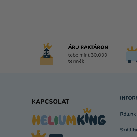
ÁRU RAKTÁRON
több mint 30.000
termék
L
Á
INFOR
KAPCSOLAT
B
Rólunk
L
Szállít
É