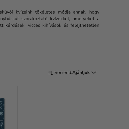
sküvői kvízeink tökéletes módja annak, hogy
nybúcsút szórakoztató kvízekkel, amelyeket a
 kérdések, vicces kihívások és felejthetetlen
T
Sorrend:
Ajánljuk
E
R
M
É
K