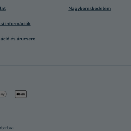
I
lat
Nagykereskedelem
si információk
áció és árucsere
ntartva.