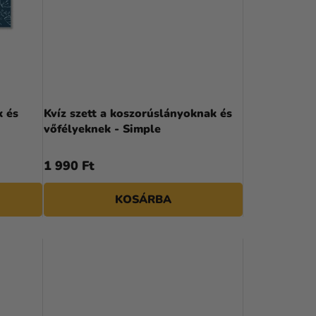
E
K
R
E
N
k és
Kvíz szett a koszorúslányoknak és
D
vőfélyeknek - Simple
E
1 990 Ft
Z
É
KOSÁRBA
S
E