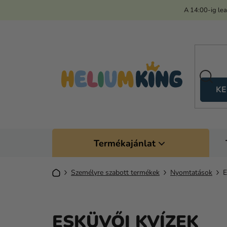
Ugrás
A 14:00-ig le
a
fő
tartalomhoz
KE
Termékajánlat
Kezdőlap
Személyre szabott termékek
Nyomtatások
E
ESKÜVŐI KVÍZEK