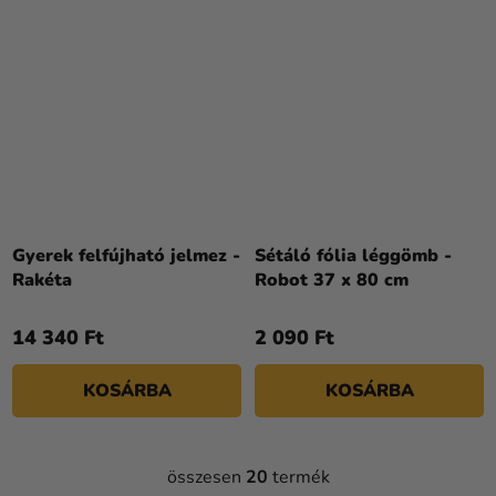
Gyerek felfújható jelmez -
Sétáló fólia léggömb -
Rakéta
Robot 37 x 80 cm
14 340 Ft
2 090 Ft
KOSÁRBA
KOSÁRBA
összesen
20
termék
L