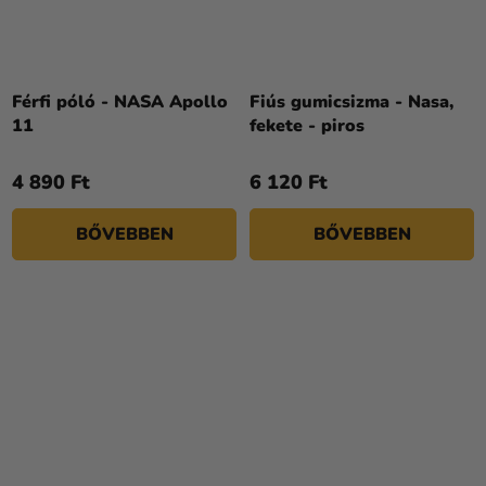
Férfi póló - NASA Apollo
Fiús gumicsizma - Nasa,
11
fekete - piros
4 890 Ft
6 120 Ft
BŐVEBBEN
BŐVEBBEN