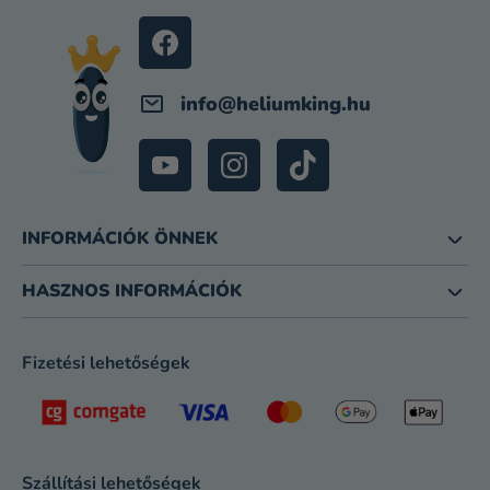
É
C
info
@
heliumking.hu
INFORMÁCIÓK ÖNNEK
HASZNOS INFORMÁCIÓK
Fizetési lehetőségek
Szállítási lehetőségek