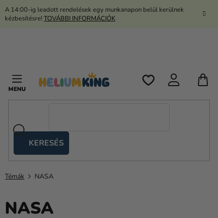
Ugrás
A 14:00-ig leadott rendelések egy munkanapon belül kerülnek
a
kézbesítésre!
TOVÁBBI INFORMÁCIÓK
fő
tartalomhoz
K
KERESÉS
Ollós
sátrak
Témák
NASA
Kanekalon
Hélium
NASA
és