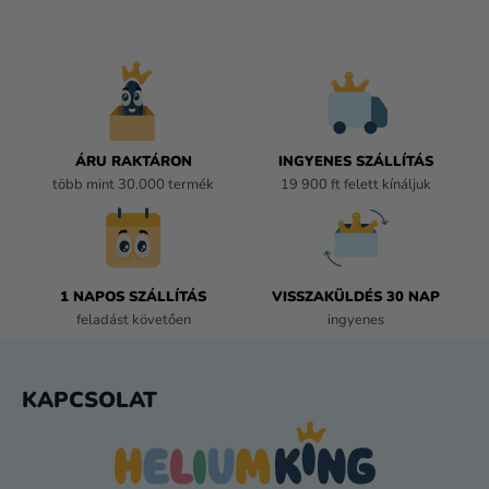
I
S
T
A
I
R
Á
ÁRU RAKTÁRON
INGYENES SZÁLLÍTÁS
N
több mint 30.000 termék
19 900 ft felett kínáljuk
Y
Í
T
Á
1 NAPOS SZÁLLÍTÁS
VISSZAKÜLDÉS 30 NAP
S
feladást követően
ingyenes
E
L
E
L
KAPCSOLAT
M
Á
E
B
I
L