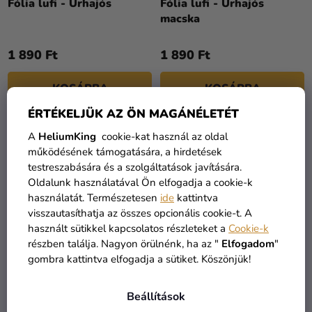
Fólia lufi - Űrhajós
Fólia lufi - Űrhajós
macska
1 890 Ft
1 890 Ft
KOSÁRBA
KOSÁRBA
ÉRTÉKELJÜK AZ ÖN MAGÁNÉLETÉT
A
HeliumKing
cookie-kat használ az oldal
működésének támogatására, a hirdetések
testreszabására és a szolgáltatások javítására.
Oldalunk használatával Ön elfogadja a cookie-k
használatát. Természetesen
ide
kattintva
visszautasíthatja az összes opcionális cookie-t. A
használt sütikkel kapcsolatos részleteket a
Cookie-k
részben találja. Nagyon örülnénk, ha az "
Elfogadom
"
gombra kattintva elfogadja a sütiket. Köszönjük!
A
termék
Gyermek jelmez - Űrhajós
Karibi kék metál lufi - 28
átlagos
Beállítások
cm
értékelése