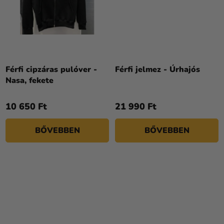
Férfi cipzáras pulóver -
Férfi jelmez - Úrhajós
Nasa, fekete
10 650 Ft
21 990 Ft
BŐVEBBEN
BŐVEBBEN