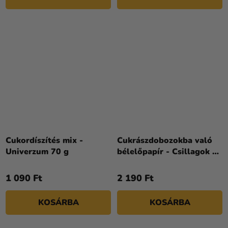
Cukordíszítés mix -
Cukrászdobozokba való
Univerzum 70 g
bélelőpapír - Csillagok 25
x 25 cm 50 db
1 090 Ft
2 190 Ft
KOSÁRBA
KOSÁRBA