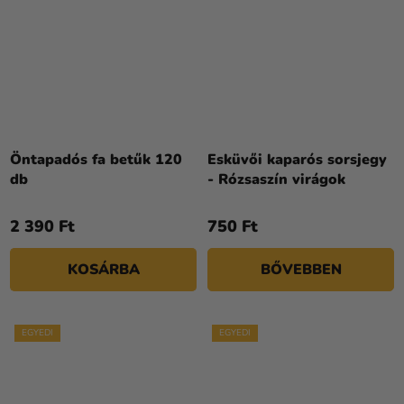
Öntapadós fa betűk 120
Esküvői kaparós sorsjegy
db
- Rózsaszín virágok
2 390 Ft
750 Ft
KOSÁRBA
BŐVEBBEN
EGYEDI
EGYEDI