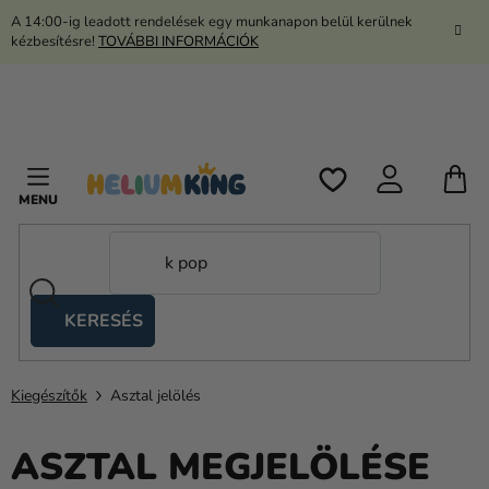
Ugrás
A 14:00-ig leadott rendelések egy munkanapon belül kerülnek
a
kézbesítésre!
TOVÁBBI INFORMÁCIÓK
fő
tartalomhoz
K
KERESÉS
Ollós
sátrak
Kiegészítők
Asztal jelölés
Kanekalon
Hélium
ASZTAL MEGJELÖLÉSE
és