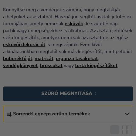
Lufik
Könnyítse meg a vendégek számára, hogy megtalálják
Esküvő
a helyüket az asztalnál. Használjon segítőt asztali jelölések
formájában, amely nemcsak
esküvők
de születésnapi
Party
partik vagy ünnepségekhez is alkalmas. Az asztali jelölések
szép kiegészítők, amelyek nemcsak az asztalt de az egész
Dekoráció
esküvői dekorációt
is megszépítik. Ezen kívül
és
a kínálatunkban megtalál sok más kiegészítőt, mint peldául
kiegészítők
buborékfújót
,
matricát
,
organza tasakokat
,
vendégkönyvet
,
brossokat
vagy
torta kiegészítőket
.
Jelmezek
Ruházat
T
E
Sütés
SZŰRŐ MEGNYITÁSA
R
Újdonság
M
T
É
Sorrend:
Legnépszerűbb termékek
E
Ajándékok
K
R
Ünnepek
E
M