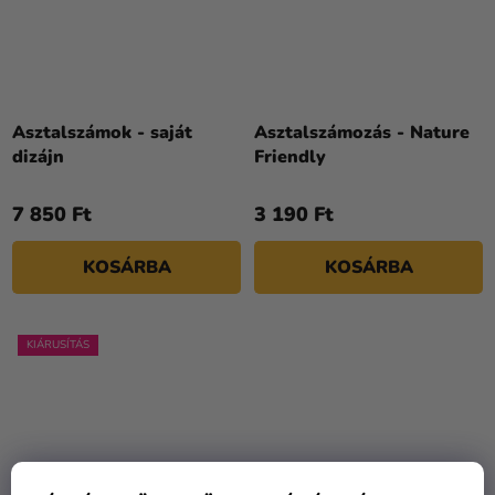
Asztalszámok - saját
Asztalszámozás - Nature
dizájn
Friendly
7 850 Ft
3 190 Ft
KOSÁRBA
KOSÁRBA
KIÁRUSÍTÁS