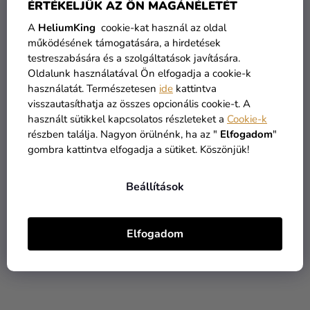
ÉRTÉKELJÜK AZ ÖN MAGÁNÉLETÉT
A
HeliumKing
cookie-kat használ az oldal
működésének támogatására, a hirdetések
testreszabására és a szolgáltatások javítására.
Fa asztalszámok
Asztalszámozás - átlátszó
Oldalunk használatával Ön elfogadja a cookie-k
- arany 7 x 12 cm
használatát. Természetesen
ide
kattintva
visszautasíthatja az összes opcionális cookie-t. A
5 090 Ft
1 380 Ft
használt sütikkel kapcsolatos részleteket a
Cookie-k
részben találja. Nagyon örülnénk, ha az "
Elfogadom
"
KOSÁRBA
KOSÁRBA
gombra kattintva elfogadja a sütiket. Köszönjük!
Beállítások
KIÁRUSÍTÁS
Elfogadom