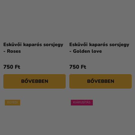
Esküvői kaparós sorsjegy
Esküvői kaparós sorsjegy
- Roses
- Golden love
750 Ft
750 Ft
BŐVEBBEN
BŐVEBBEN
EGYEDI
KIÁRUSÍTÁS