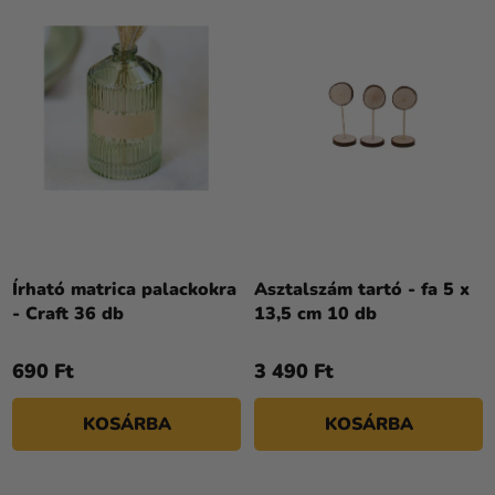
K
É
Kreatív
L
K
kellékek
I
E
Témák
S
K
T
R
Személyre
Á
E
szabott
J
termékek
N
A
D
Kiárusítás
E
Z
Rólunk
Írható matrica palackokra
Asztalszám tartó - fa 5 x
É
- Craft 36 db
13,5 cm 10 db
Kapcsolat
S
E
690 Ft
3 490 Ft
KOSÁRBA
KOSÁRBA