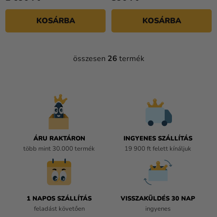
KOSÁRBA
KOSÁRBA
összesen
26
termék
L
I
S
T
A
I
R
Á
ÁRU RAKTÁRON
INGYENES SZÁLLÍTÁS
N
több mint 30.000 termék
19 900 ft felett kínáljuk
Y
Í
T
Á
1 NAPOS SZÁLLÍTÁS
VISSZAKÜLDÉS 30 NAP
S
feladást követően
ingyenes
E