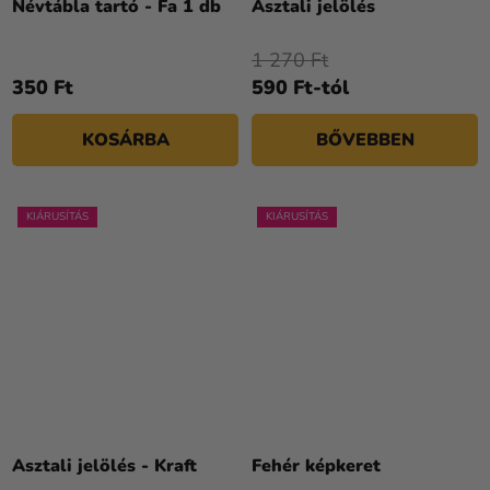
Névtábla tartó - Fa 1 db
Asztali jelölés
1 270 Ft
350 Ft
590 Ft-tól
KOSÁRBA
BŐVEBBEN
KIÁRUSÍTÁS
KIÁRUSÍTÁS
Asztali jelölés - Kraft
Fehér képkeret