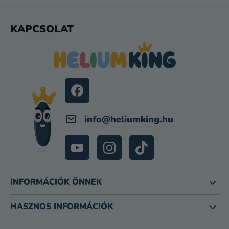
L
E
L
KAPCSOLAT
M
Á
E
B
I
L
É
C
info
@
heliumking.hu
INFORMÁCIÓK ÖNNEK
HASZNOS INFORMÁCIÓK