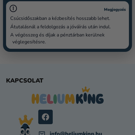
Megjegyzés
Csúcsidőszakban a kézbesítés hosszabb lehet.
Átutalásnál a feldolgozás a jóváírás után indul.
A végösszeg és díjak a pénztárban kerülnek
véglegesítésre.
L
KAPCSOLAT
Á
B
L
É
C
info
@
heliumking.hu