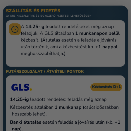
Lufik
SZÁLLÍTÁS ÉS FIZETÉS
Esküvő
GYORS KISZÁLLÍTÁS ÉS EGYSZERŰ FIZETÉSI LEHETŐSÉGEK
A
14:25-ig
leadott rendeléseket még aznap
Party
feladjuk. A GLS általában
1 munkanapon belül
Dekoráció
kézbesít. (Átutalás esetén a feladás a jóváírás
és
után történik, ami a kézbesítést kb.
+1 nappal
kiegészítők
meghosszabbíthatja.)
Jelmezek
FUTÁRSZOLGÁLAT / ÁTVÉTELI PONTOK
Ruházat
Kézbesítés D+1
Sütés
14:25-ig
leadott rendelés: feladás még aznap.
Újdonság
Kézbesítés általában
1 munkanap
(csúcsidőszakban
Ajándékok
hosszabb lehet).
Banki átutalás
esetén feladás a jóváírás után (kb.
+1
Ünnepek
nap
).