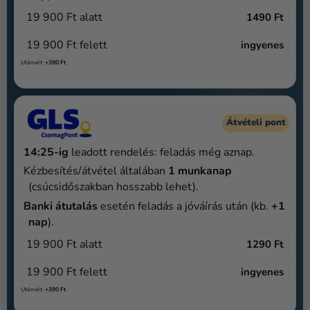
Kreatív
19 900 Ft alatt
1490 Ft
kellékek
19 900 Ft felett
ingyenes
Témák
Utánvét:
+390 Ft
Személyre
szabott
termékek
Átvételi pont
Kiárusítás
14:25-ig
leadott rendelés: feladás még aznap.
Rólunk
Kézbesítés/átvétel általában
1 munkanap
(csúcsidőszakban hosszabb lehet).
Kapcsolat
Banki átutalás
esetén feladás a jóváírás után (kb.
+1
nap
).
19 900 Ft alatt
1290 Ft
19 900 Ft felett
ingyenes
Utánvét:
+390 Ft