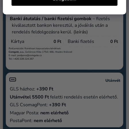
biztonságos felületén, a sikeres fizetés után
visszairányítás a webáruházba. (
leírás
)
Banki átutalás / banki fizetési gombok
– fizetés
kiválasztott bankon keresztül, a jóváírás után a
rendelés feldolgozásra kerül. (
leírás
)
Kártya
Banki fizetés
0 Ft
0 Ft
Reklamációk / fizetéssel kapcsolatos kérdések:
Comgate, a.s.
, Gočárova třída 1754 / 48b, Hradec Králové
E-mail:
podpora@comgate.cz
Tel:
+420 228 224 267
Utánvét
GLS házhoz:
+390 Ft
Utánvétel 5500 Ft
feletti rendelés esetén elérhető.
GLS CsomagPont:
+390 Ft
Magyar Posta:
nem elérhető
PostaPont:
nem elérhető