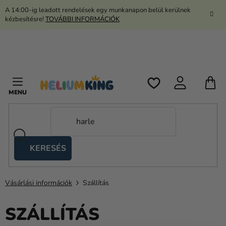
Ugrás
A 14:00-ig leadott rendelések egy munkanapon belül kerülnek
a
kézbesítésre!
TOVÁBBI INFORMÁCIÓK
fő
tartalomhoz
K
KERESÉS
Ollós
sátrak
Vásárlási információk
Szállítás
Kanekalon
SZÁLLÍTÁS
Hélium
és