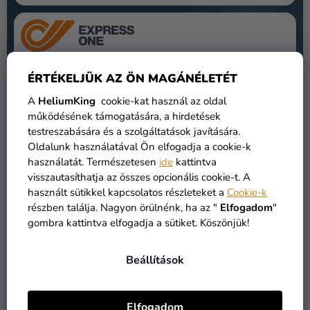
14:00-ig
leadott rendelés: feladás még aznap.
ÉRTÉKELJÜK AZ ÖN MAGÁNÉLETÉT
Kézbesítés általában
1 munkanapon
(csúcsidőszakban hosszabb lehet).
A
HeliumKing
cookie-kat használ az oldal
Banki átutalás
esetén feladás a jóváírás után (kb.
+1
működésének támogatására, a hirdetések
nap
).
testreszabására és a szolgáltatások javítására.
Oldalunk használatával Ön elfogadja a cookie-k
Szállítási díj
1290 Ft
használatát. Természetesen
ide
kattintva
visszautasíthatja az összes opcionális cookie-t. A
használt sütikkel kapcsolatos részleteket a
Cookie-k
FIZETÉSI LEHETŐSÉGEK
részben találja. Nagyon örülnénk, ha az "
Elfogadom
"
gombra kattintva elfogadja a sütiket. Köszönjük!
Online fizetés (Comgate)
A fizetési kapu szolgáltatója:
Comgate, a.s.
Beállítások
(
comgate.cz
)
Kártyás fizetés
– bankkártyás tranzakció a Comgate
Elfogadom