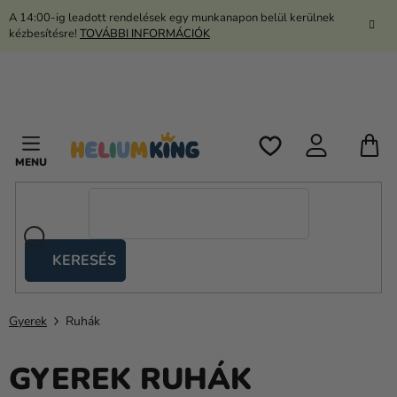
Ugrás
A 14:00-ig leadott rendelések egy munkanapon belül kerülnek
a
kézbesítésre!
TOVÁBBI INFORMÁCIÓK
fő
tartalomhoz
K
KERESÉS
Ollós
sátrak
Gyerek
Ruhák
Kanekalon
Hélium
GYEREK RUHÁK
és