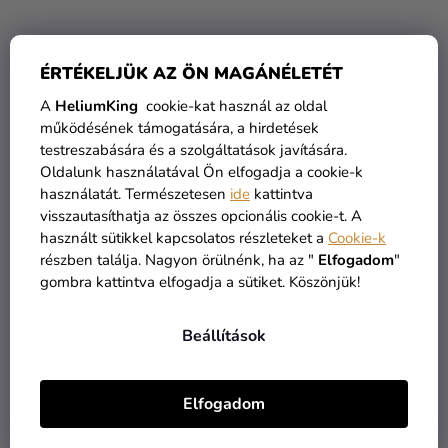
ÉRTÉKELJÜK AZ ÖN MAGÁNÉLETÉT
A
HeliumKing
cookie-kat használ az oldal
működésének támogatására, a hirdetések
testreszabására és a szolgáltatások javítására.
Oldalunk használatával Ön elfogadja a cookie-k
Lány ruha - Peppa malac,
Lány ruha - Peppa malac,
használatát. Természetesen
ide
kattintva
rózsaszín
zöld
visszautasíthatja az összes opcionális cookie-t. A
használt sütikkel kapcsolatos részleteket a
Cookie-k
6 290 Ft
6 290 Ft
részben találja. Nagyon örülnénk, ha az "
Elfogadom
"
gombra kattintva elfogadja a sütiket. Köszönjük!
BŐVEBBEN
BŐVEBBEN
Beállítások
Elfogadom