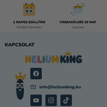
Y
Í
T
Á
1 NAPOS SZÁLLÍTÁS
VISSZAKÜLDÉS 30 NAP
S
feladást követően
ingyenes
E
L
E
L
KAPCSOLAT
M
Á
E
B
I
L
É
C
info
@
heliumking.hu