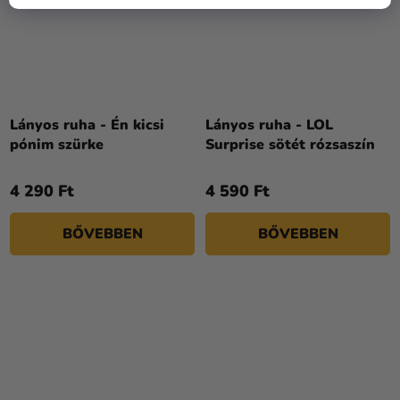
Lányos ruha - Én kicsi
Lányos ruha - LOL
pónim szürke
Surprise sötét rózsaszín
4 290 Ft
4 590 Ft
BŐVEBBEN
BŐVEBBEN