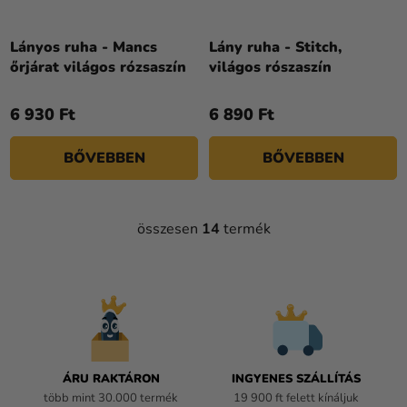
Lányos ruha - Mancs
Lány ruha - Stitch,
őrjárat világos rózsaszín
világos rószaszín
6 930 Ft
6 890 Ft
BŐVEBBEN
BŐVEBBEN
összesen
14
termék
L
I
S
T
A
I
R
Á
ÁRU RAKTÁRON
INGYENES SZÁLLÍTÁS
N
több mint 30.000 termék
19 900 ft felett kínáljuk