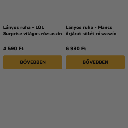
Lányos ruha - LOL
Lányos ruha - Mancs
Surprise világos rózsaszín
őrjárat sötét rószaszín
4 590 Ft
6 930 Ft
BŐVEBBEN
BŐVEBBEN