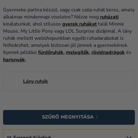
Lufik
Gyermeke partira készül, vagy csak szép ruhát keres, amely
Esküvő
alkalmas mindennapi viseletre? Nézze meg
ruházati
kínálatunkat, ahol stílusos
gyerek ruhákat
talál Minnie
Party
Mouse, My Little Pony vagy LOL Surprise dizájnnal. A lány
ruhák mellett webshopunkban egyéb ruhadarabokat is
Dekoráció
felfedezhet, amelyek biztosan jól jönnek a gyermekének.
és
Ilyenek például
fürdőruhák
,
melegítők
,
rövidnadrágok
és
kiegészítők
harisnyák
.
Jelmezek
Ruházat
Lány ruhák
Sütés
T
Újdonság
E
SZŰRŐ MEGNYITÁSA
Ajándékok
R
M
Ünnepek
T
Sorrend:
Ajánljuk