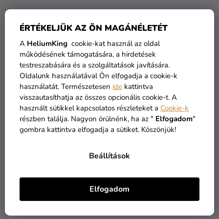
ÉRTÉKELJÜK AZ ÖN MAGÁNÉLETÉT
Üvegecske parafa dugóval
Üvegecske parafa dugóval
- Ceremony
A
HeliumKing
cookie-kat használ az oldal
390 Ft
működésének támogatására, a hirdetések
testreszabására és a szolgáltatások javítására.
190 Ft
630 Ft
Oldalunk használatával Ön elfogadja a cookie-k
használatát. Természetesen
ide
kattintva
KOSÁRBA
KOSÁRBA
visszautasíthatja az összes opcionális cookie-t. A
használt sütikkel kapcsolatos részleteket a
Cookie-k
részben találja. Nagyon örülnénk, ha az "
Elfogadom
"
gombra kattintva elfogadja a sütiket. Köszönjük!
Beállítások
Elfogadom