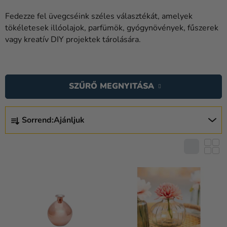
Lufik
Fedezze fel üvegcséink széles választékát, amelyek
Esküvő
tökéletesek illóolajok, parfümök, gyógynövények, fűszerek
vagy kreatív DIY projektek tárolására.
Party
T
Dekoráció
E
és
SZŰRŐ MEGNYITÁSA
R
kiegészítők
M
T
Jelmezek
É
Sorrend:
Ajánljuk
E
K
Ruházat
R
E
M
Sütés
K
É
L
Újdonság
K
I
E
Ajándékok
S
K
T
Ünnepek
R
Á