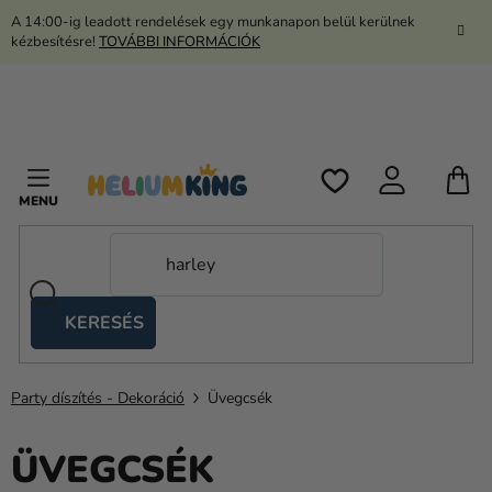
Ugrás
A 14:00-ig leadott rendelések egy munkanapon belül kerülnek
a
kézbesítésre!
TOVÁBBI INFORMÁCIÓK
fő
tartalomhoz
K
KERESÉS
Ollós
sátrak
Party díszítés - Dekoráció
Üvegcsék
Kanekalon
Hélium
ÜVEGCSÉK
és