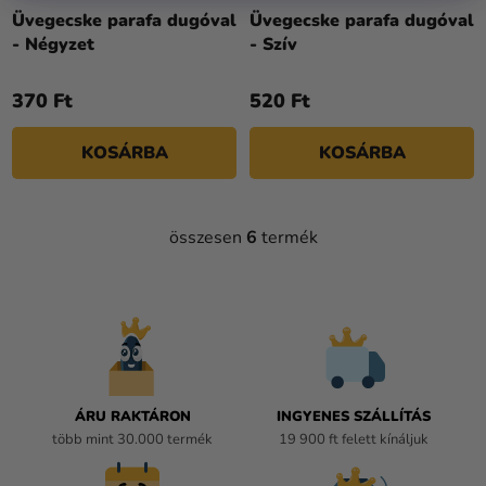
Üvegecske parafa dugóval
Üvegecske parafa dugóval
- Négyzet
- Szív
370 Ft
520 Ft
KOSÁRBA
KOSÁRBA
összesen
6
termék
L
I
S
T
A
I
R
Á
ÁRU RAKTÁRON
INGYENES SZÁLLÍTÁS
N
több mint 30.000 termék
19 900 ft felett kínáljuk
Y