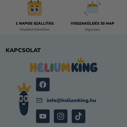
Y
Í
T
Á
1 NAPOS SZÁLLÍTÁS
VISSZAKÜLDÉS 30 NAP
S
feladást követően
ingyenes
E
L
E
L
KAPCSOLAT
M
Á
E
B
I
L
É
C
info
@
heliumking.hu