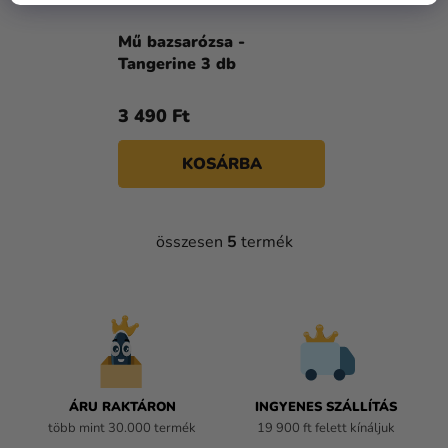
Mű bazsarózsa -
Tangerine 3 db
3 490 Ft
KOSÁRBA
összesen
5
termék
L
I
S
T
A
I
R
Á
ÁRU RAKTÁRON
INGYENES SZÁLLÍTÁS
N
több mint 30.000 termék
19 900 ft felett kínáljuk