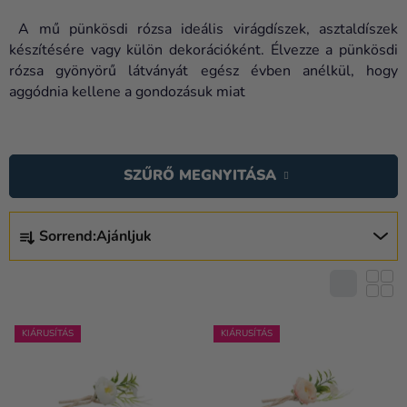
Lufik
A mű pünkösdi rózsa ideális virágdíszek, asztaldíszek
Esküvő
készítésére vagy külön dekorációként. Élvezze a pünkösdi
rózsa gyönyörű látványát egész évben anélkül, hogy
Party
aggódnia kellene a gondozásuk miat
Dekoráció
T
és
E
kiegészítők
SZŰRŐ MEGNYITÁSA
R
Jelmezek
M
T
É
Sorrend:
Ajánljuk
Ruházat
E
K
R
Sütés
E
M
K
Újdonság
É
L
K
KIÁRUSÍTÁS
KIÁRUSÍTÁS
Ajándékok
I
E
S
Ünnepek
K
T