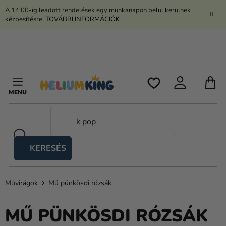
Ugrás
A 14:00-ig leadott rendelések egy munkanapon belül kerülnek
a
kézbesítésre!
TOVÁBBI INFORMÁCIÓK
fő
tartalomhoz
K
KERESÉS
Ollós
sátrak
Művirágok
Mű pünkösdi rózsák
Kanekalon
Hélium
MŰ PÜNKÖSDI RÓZSÁK
és