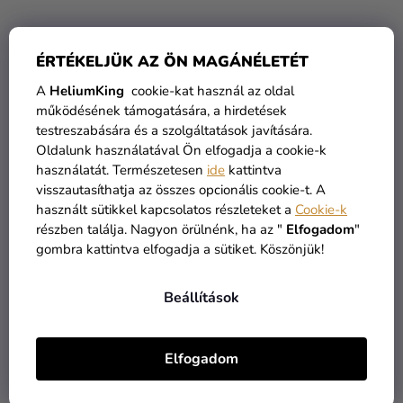
ÉRTÉKELJÜK AZ ÖN MAGÁNÉLETÉT
Mű bazsarózsa - Fehér 3
Mű bazsarózsa -
A
HeliumKing
cookie-kat használ az oldal
db
Rózsaszín 3 db
működésének támogatására, a hirdetések
3 590 Ft
testreszabására és a szolgáltatások javítására.
3 590 Ft
1 990 Ft
Oldalunk használatával Ön elfogadja a cookie-k
használatát. Természetesen
ide
kattintva
KOSÁRBA
KOSÁRBA
visszautasíthatja az összes opcionális cookie-t. A
használt sütikkel kapcsolatos részleteket a
Cookie-k
részben találja. Nagyon örülnénk, ha az "
Elfogadom
"
gombra kattintva elfogadja a sütiket. Köszönjük!
Beállítások
Elfogadom