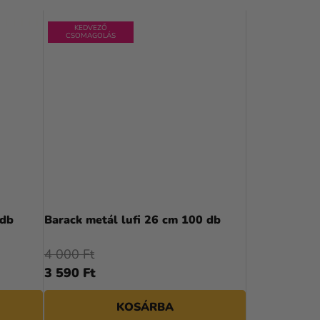
R
KEDVEZŐ
M
CSOMAGOLÁS
É
K
E
K
R
E
N
 db
Barack metál lufi 26 cm 100 db
D
4 000 Ft
E
3 590 Ft
Z
KOSÁRBA
É