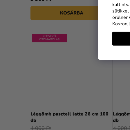
kattintv
sütikkel
KOSÁRBA
örülnénk
Köszönj
KEDVEZŐ
KE
CSOMAGOLÁS
CSOM
Léggömb pasztell latte 26 cm 100
Léggöm
db
db
4 000 Ft
4 000 