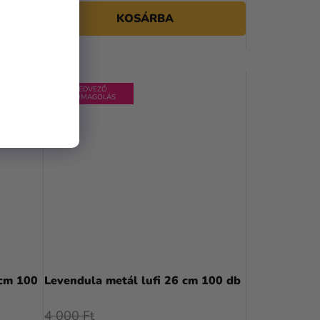
KOSÁRBA
KEDVEZŐ
CSOMAGOLÁS
 cm 100
Levendula metál lufi 26 cm 100 db
4 000 Ft