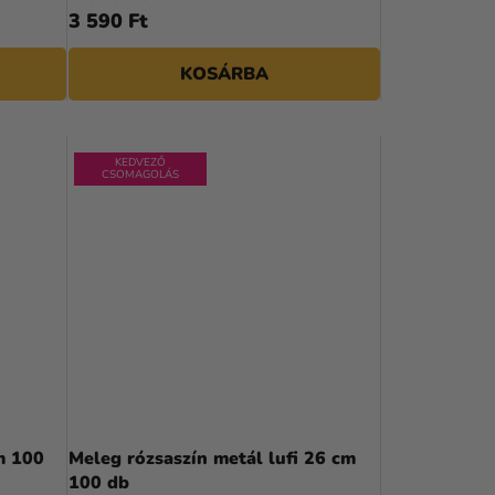
3 590 Ft
KOSÁRBA
KEDVEZŐ
CSOMAGOLÁS
m 100
Meleg rózsaszín metál lufi 26 cm
100 db