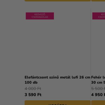
Á
J
A
KEDVEZŐ
KE
CSOMAGOLÁS
CSOM
Elefántcsont színű metál lufi 26 cm
Fehér l
100 db
30 cm 
4 000 Ft
5 500 
3 590 Ft
4 950 