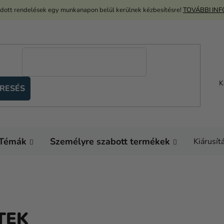
adott rendelések egy munkanapon belül kerülnek kézbesítésre!
TOVÁBBI IN
K
RESÉS
Témák
Személyre szabott termékek
Kiárusít
TEK