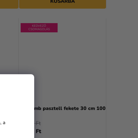
KOSÁRBA
KEDVEZŐ
CSOMAGOLÁS
x 33 cm
Léggömb pasztell fekete 30 cm 100
db
, a
8 500 Ft
7 690 Ft