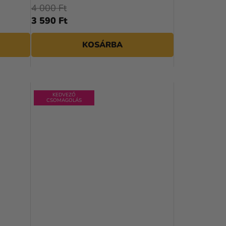
4 000 Ft
3 590 Ft
KOSÁRBA
KEDVEZŐ
CSOMAGOLÁS