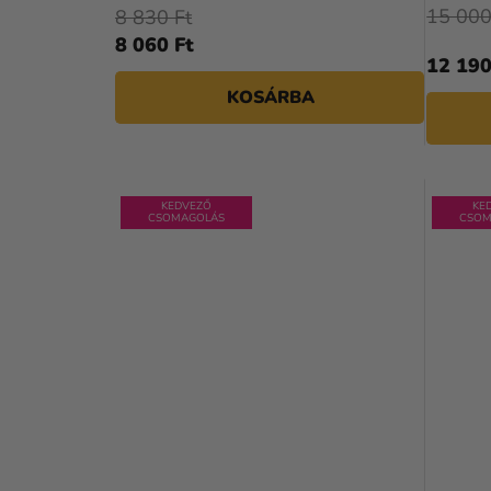
15 000
8 830 Ft
8 060 Ft
12 190
KOSÁRBA
KEDVEZŐ
KE
CSOMAGOLÁS
CSOM