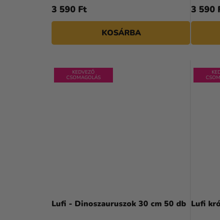
3 590 Ft
3 590 
KOSÁRBA
KEDVEZŐ
KE
CSOMAGOLÁS
CSOM
Lufi - Dinoszauruszok 30 cm 50 db
Lufi kr