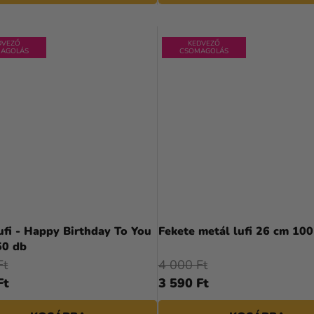
DVEZŐ
KEDVEZŐ
AGOLÁS
CSOMAGOLÁS
ufi - Happy Birthday To You
Fekete metál lufi 26 cm 100
50 db
Ft
4 000 Ft
Ft
3 590 Ft