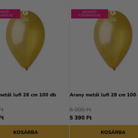
DVEZŐ
KEDVEZŐ
AGOLÁS
CSOMAGOLÁS
etál lufi 26 cm 100 db
Arany metál lufi 28 cm 100
Ft
6 000 Ft
Ft
5 390 Ft
KOSÁRBA
KOSÁRBA