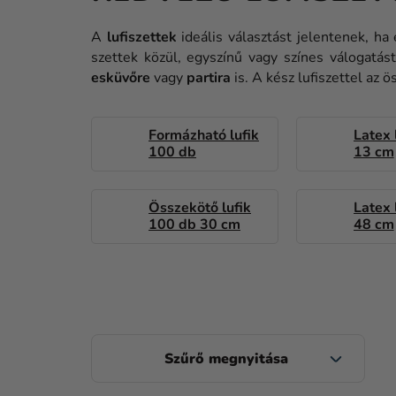
A
lufiszettek
ideális választást jelentenek, h
szettek közül, egyszínű vagy színes válogatás
esküvőre
vagy
partira
is. A kész lufiszettel az 
Formázható lufik
Latex 
100 db
13 cm
Összekötő lufik
Latex 
100 db 30 cm
48 cm
O
L