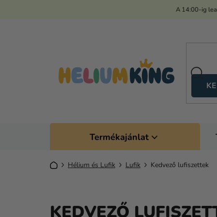
Ugrás
A 14:00-ig le
a
fő
tartalomhoz
KE
Termékajánlat
Kezdőlap
Hélium és Lufik
Lufik
Kedvező lufiszettek
KEDVEZŐ LUFISZET