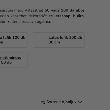
vásárolna meg. Választhat
50 vagy 100 darabos
yedén készíthet dekorációt
születésnapi bulira,
külön kellene összeválogatnia.
x lufik 100 db
Latex lufik 100 db
cm
30 cm
mott mintás
k 50 db
T
Sorrend:
Ajánljuk
E