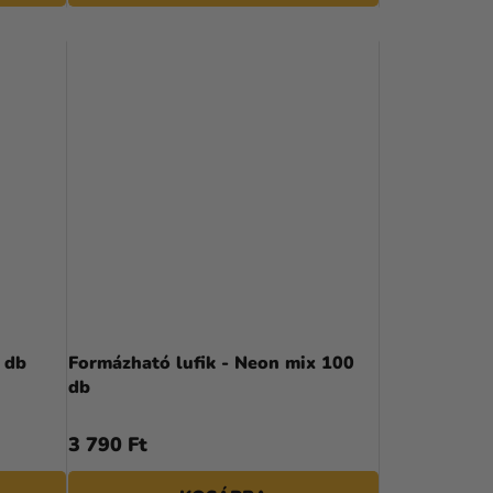
S
E
 db
Formázható lufik - Neon mix 100
db
3 790 Ft