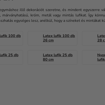
a egymáshoz illő dekorációt szeretne, és mindent egyszerre 
t, márványhatású, króm, metál vagy mintás lufikat. Így könn
összhatás egységes lesz, anélkül, hogy a színeket és mintákat 
lufik 100 db
Latex lufik 100 db
Late
26 cm
28 
lufik 25 db
Latex lufik 25 db
Nyo
80 cm
lufi