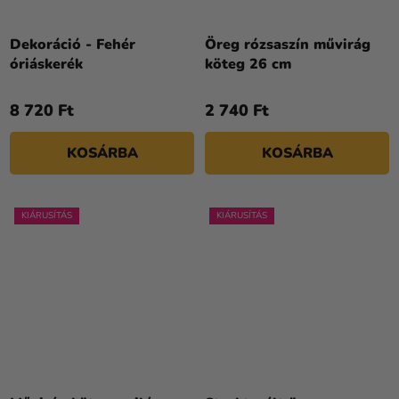
Dekoráció - Fehér
Öreg rózsaszín művirág
óriáskerék
köteg 26 cm
8 720 Ft
2 740 Ft
KOSÁRBA
KOSÁRBA
KIÁRUSÍTÁS
KIÁRUSÍTÁS