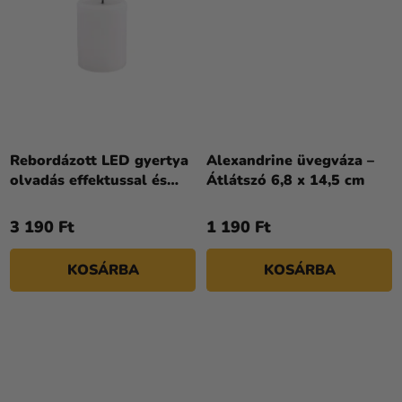
Rebordázott LED gyertya
Alexandrine üvegváza –
olvadás effektussal és
Átlátszó 6,8 x 14,5 cm
időzítővel 7,5 × 10 cm
3 190 Ft
1 190 Ft
KOSÁRBA
KOSÁRBA