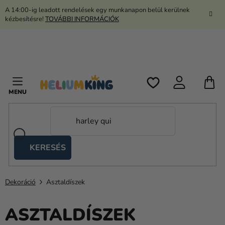
Ugrás
A 14:00-ig leadott rendelések egy munkanapon belül kerülnek
a
kézbesítésre!
TOVÁBBI INFORMÁCIÓK
fő
tartalomhoz
K
KERESÉS
Ollós
sátrak
Dekoráció
Asztaldíszek
Kanekalon
Hélium
ASZTALDÍSZEK
és