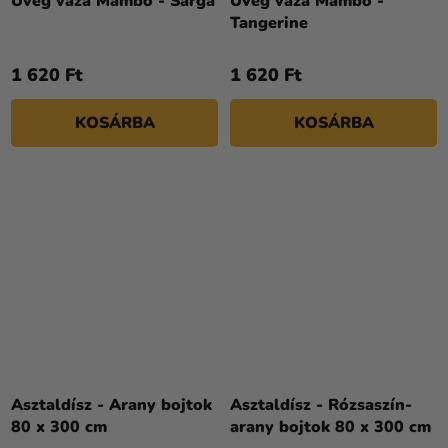
Üveg váza Mambo - Sárga
Üveg váza Mambo -
Tangerine
1 620 Ft
1 620 Ft
KOSÁRBA
KOSÁRBA
Asztaldísz - Arany bojtok
Asztaldísz - Rózsaszín-
80 x 300 cm
arany bojtok 80 x 300 cm