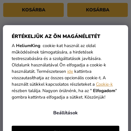
KOSÁRBA
KOSÁRBA
ÉRTÉKELJÜK AZ ÖN MAGÁNÉLETÉT
A
HeliumKing
cookie-kat használ az oldal
működésének támogatására, a hirdetések
testreszabására és a szolgáltatások javítására.
Oldalunk használatával Ön elfogadja a cookie-k
használatát. Természetesen
ide
kattintva
visszautasíthatja az összes opcionális cookie-t. A
használt sütikkel kapcsolatos részleteket a
Cookie-k
részben találja. Nagyon örülnénk, ha az "
Elfogadom
"
Asztalszám tartó - fa 5 x
Kókusztál - Natúr
gombra kattintva elfogadja a sütiket. Köszönjük!
13,5 cm 10 db
Beállítások
3 490 Ft
2 340 Ft
KOSÁRBA
KOSÁRBA