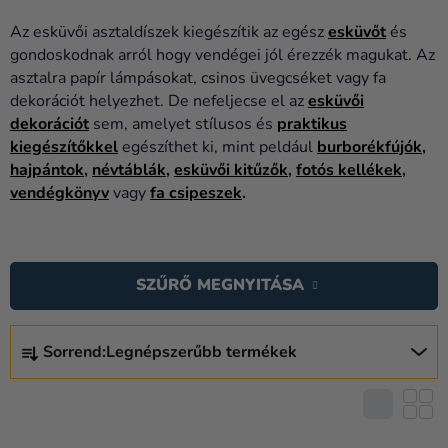
Lufik
Az esküvői asztaldíszek kiegészítik az egész
esküvőt
és
Esküvő
gondoskodnak arról hogy vendégei jól érezzék magukat. Az
asztalra papír lámpásokat, csinos üvegcséket vagy fa
Party
dekorációt helyezhet. De nefeljecse el az
esküvői
dekorációt
sem, amelyet stílusos és
praktikus
Dekoráció
kiegészítőkkel
egészíthet ki, mint peldául
burborékfújók
,
és
hajpántok
,
névtáblák
,
esküvői kitűzők
,
fotós kellékek
,
kiegészítők
vendégkönyv
vagy
fa csipeszek
.
Jelmezek
T
Ruházat
E
SZŰRŐ MEGNYITÁSA
R
Sütés
M
T
Újdonság
É
Sorrend:
Legnépszerűbb termékek
E
K
Ajándékok
R
E
M
Ünnepek
K
É