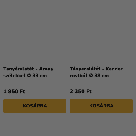
Tányéralátét - Arany
Tányéralátét - Kender
szélekkel Ø 33 cm
rostból Ø 38 cm
1 950 Ft
2 350 Ft
KOSÁRBA
KOSÁRBA