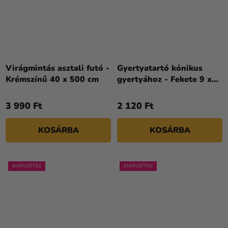
Virágmintás asztali futó -
Gyertyatartó kónikus
Krémszínű 40 x 500 cm
gyertyához - Fekete 9 x
12 cm
3 990 Ft
2 120 Ft
KOSÁRBA
KOSÁRBA
KIÁRUSÍTÁS
KIÁRUSÍTÁS