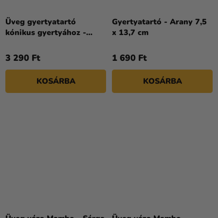
Üveg gyertyatartó
Gyertyatartó - Arany 7,5
kónikus gyertyához -
x 13,7 cm
Fekete 9 x 18 cm
3 290 Ft
1 690 Ft
KOSÁRBA
KOSÁRBA