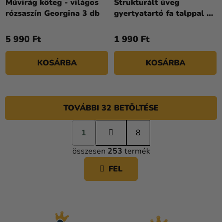
Művirág köteg - világos
Strukturált üveg
rózsaszín Georgina 3 db
gyertyatartó fa talppal 7
x 8,6 cm
5 990 Ft
1 990 Ft
KOSÁRBA
KOSÁRBA
TOVÁBBI 32 BETÖLTÉSE
L
1
a
8
L
p
összesen
253
termék
o
I
z
S
FEL
á
T
s
A
I
R
Á