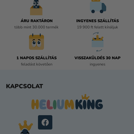
N
Y
Í
ÁRU RAKTÁRON
INGYENES SZÁLLÍTÁS
T
több mint 30.000 termék
19 900 ft felett kínáljuk
Á
S
E
L
E
1 NAPOS SZÁLLÍTÁS
VISSZAKÜLDÉS 30 NAP
M
feladást követően
ingyenes
E
I
L
KAPCSOLAT
Á
B
L
É
C