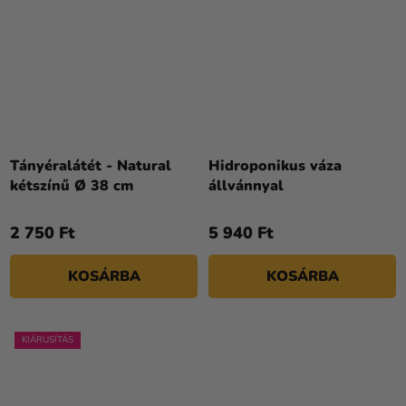
Tányéralátét - Natural
Hidroponikus váza
kétszínű Ø 38 cm
állvánnyal
2 750 Ft
5 940 Ft
KOSÁRBA
KOSÁRBA
KIÁRUSÍTÁS