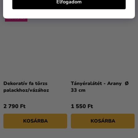
Elfogadom
KIÁRUSÍTÁS
Dekoratív fa törzs
Tányéralátét - Arany Ø
palackhoz/vázához
33 cm
2 790 Ft
1 550 Ft
KOSÁRBA
KOSÁRBA