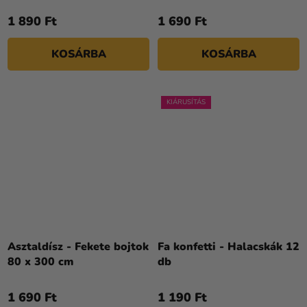
1 890 Ft
1 690 Ft
KOSÁRBA
KOSÁRBA
KIÁRUSÍTÁS
Asztaldísz - Fekete bojtok
Fa konfetti - Halacskák 12
80 x 300 cm
db
1 690 Ft
1 190 Ft