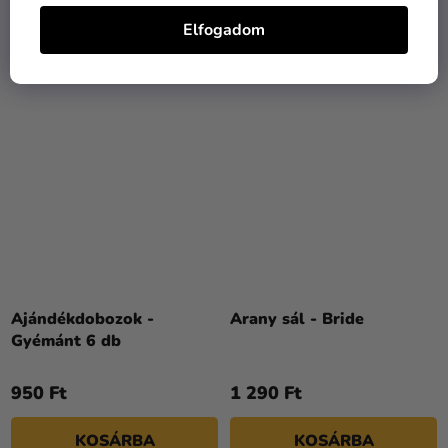
Elfogadom
KOSÁRBA
KOSÁRBA
Ajándékdobozok -
Arany sál - Bride
Gyémánt 6 db
950 Ft
1 290 Ft
KOSÁRBA
KOSÁRBA