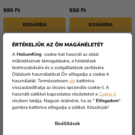
990 Ft
550 Ft
KOSÁRBA
KOSÁRBA
ÉRTÉKELJÜK AZ ÖN MAGÁNÉLETÉT
A
HeliumKing
cookie-kat használ az oldal
működésének támogatására, a hirdetések
testreszabására és a szolgáltatások javítására.
Oldalunk használatával Ön elfogadja a cookie-k
használatát. Természetesen
ide
kattintva
visszautasíthatja az összes opcionális cookie-t. A
használt sütikkel kapcsolatos részleteket a
Cookie-k
részben találja. Nagyon örülnénk, ha az "
Elfogadom
"
gombra kattintva elfogadja a sütiket. Köszönjük!
Fólia léggömb - Pezsgő
Fólia lufi - Ital 34 x 100
Cheers 34 x 93 cm
cm
Beállítások
1 290 Ft
1 290 Ft