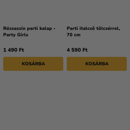
Rózsaszín parti kalap -
Parti italcső tölcsérrel,
Party Girls
70 cm
1 490 Ft
4 590 Ft
KOSÁRBA
KOSÁRBA