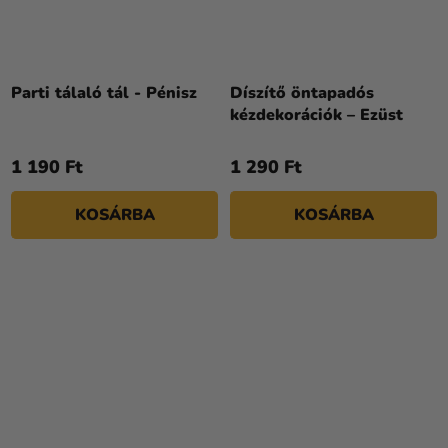
Parti tálaló tál - Pénisz
Díszítő öntapadós
kézdekorációk – Ezüst
1 190 Ft
1 290 Ft
KOSÁRBA
KOSÁRBA