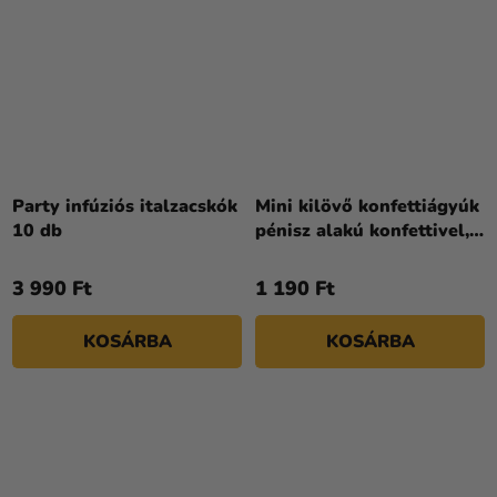
Party infúziós italzacskók
Mini kilövő konfettiágyúk
10 db
pénisz alakú konfettivel,
3 db
3 990 Ft
1 190 Ft
KOSÁRBA
KOSÁRBA