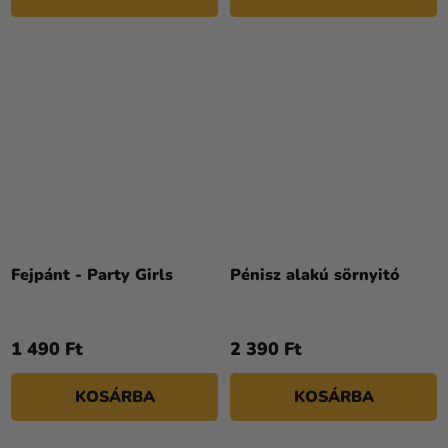
Fejpánt - Party Girls
Pénisz alakú sörnyitó
1 490 Ft
2 390 Ft
KOSÁRBA
KOSÁRBA