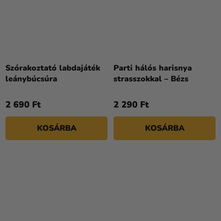
Szórakoztató labdajáték
Parti hálós harisnya
leánybúcsúra
strasszokkal – Bézs
2 690 Ft
2 290 Ft
KOSÁRBA
KOSÁRBA