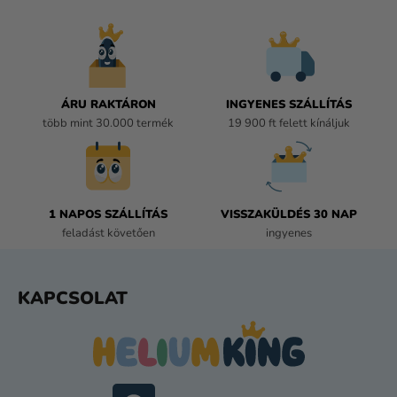
R
Á
N
Y
Í
ÁRU RAKTÁRON
INGYENES SZÁLLÍTÁS
T
több mint 30.000 termék
19 900 ft felett kínáljuk
Á
S
E
L
E
1 NAPOS SZÁLLÍTÁS
VISSZAKÜLDÉS 30 NAP
M
feladást követően
ingyenes
E
I
L
KAPCSOLAT
Á
B
L
É