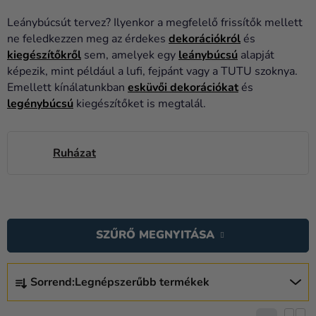
Lufik
Leánybúcsút tervez? Ilyenkor a megfelelő frissítők mellett
Esküvő
ne feledkezzen meg az érdekes
dekorációkról
és
kiegészítőkről
sem, amelyek egy
leánybúcsú
alapját
Party
képezik, mint például a lufi, fejpánt vagy a TUTU szoknya.
Emellett kínálatunkban
esküvői dekorációkat
és
Dekoráció
legénybúcsú
kiegészítőket is megtalál.
és
kiegészítők
Ruházat
Jelmezek
Ruházat
T
Sütés
E
SZŰRŐ MEGNYITÁSA
Újdonság
R
M
T
Ajándékok
É
Sorrend:
Legnépszerűbb termékek
E
Ünnepek
K
R