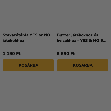
Szavazótábla YES or NO
Buzzer játékokhoz és
játékokhoz
kvízekhez - YES & NO 9
cm
1 190 Ft
5 690 Ft
KOSÁRBA
KOSÁRBA