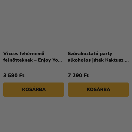
Vicces fehérnemű
Szórakoztató party
felnőtteknek – Enjoy Your
alkoholos játék Kaktusz +
Meal
4 pohár
3 590 Ft
7 290 Ft
KOSÁRBA
KOSÁRBA