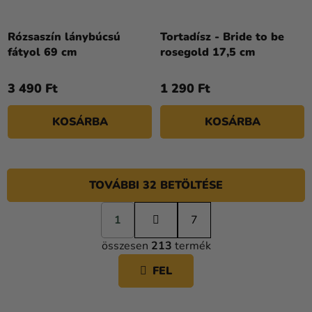
Rózsaszín lánybúcsú
Tortadísz - Bride to be
fátyol 69 cm
rosegold 17,5 cm
3 490 Ft
1 290 Ft
KOSÁRBA
KOSÁRBA
TOVÁBBI 32 BETÖLTÉSE
L
1
a
7
L
p
összesen
213
termék
o
I
z
S
FEL
á
T
s
A
I