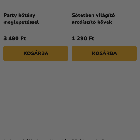
Party kötény
Sötétben világító
meglepetéssel
arcdíszítő kövek
3 490 Ft
1 290 Ft
KOSÁRBA
KOSÁRBA