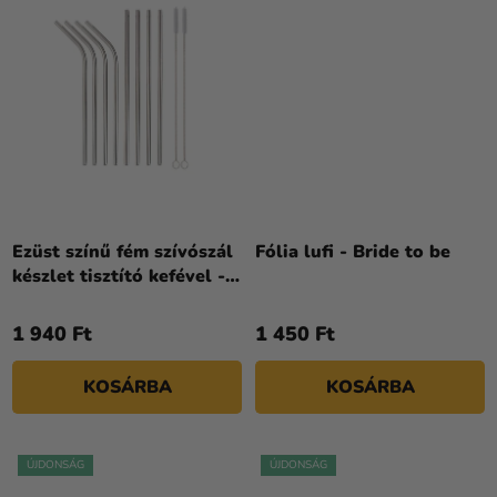
Ezüst színű fém szívószál
Fólia lufi - Bride to be
készlet tisztító kefével - 8
db
1 940 Ft
1 450 Ft
KOSÁRBA
KOSÁRBA
ÚJDONSÁG
ÚJDONSÁG