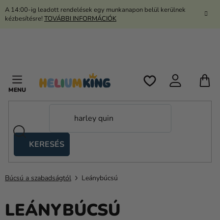
Ugrás
A 14:00-ig leadott rendelések egy munkanapon belül kerülnek
a
kézbesítésre!
TOVÁBBI INFORMÁCIÓK
fő
tartalomhoz
K
KERESÉS
Ollós
sátrak
Búcsú a szabadságtól
Leánybúcsú
Kanekalon
Hélium
LEÁNYBÚCSÚ
és