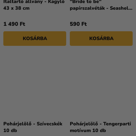
Italtartó állvány - Kagyló
"Bride to be"
43 x 38 cm
papírszalvéták - Seashell
rózsaszín 20 db
1 490 Ft
590 Ft
KOSÁRBA
KOSÁRBA
Pohárjelölő - Szívecskék
Pohárjelölő - Tengerparti
10 db
motívum 10 db