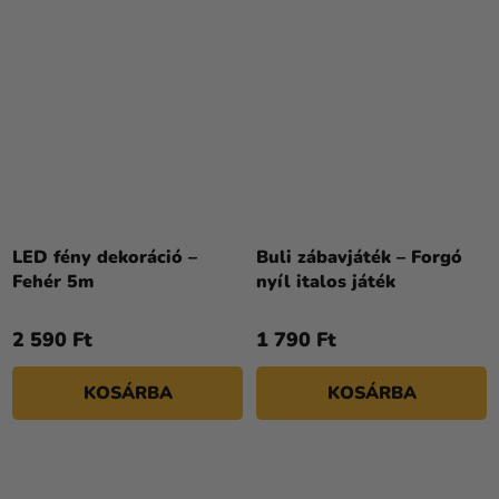
LED fény dekoráció –
Buli zábavjáték – Forgó
Fehér 5m
nyíl italos játék
2 590 Ft
1 790 Ft
KOSÁRBA
KOSÁRBA