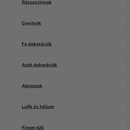
Rózsaszirmok
Kreatív
kellékek
Témák
Gyertyák
Személyre
szabott
Fa dekorációk
termékek
Kiárusítás
Autó dekorációk
Rólunk
Kapcsolat
Abroszok
Lufik és hélium
Finom tüll