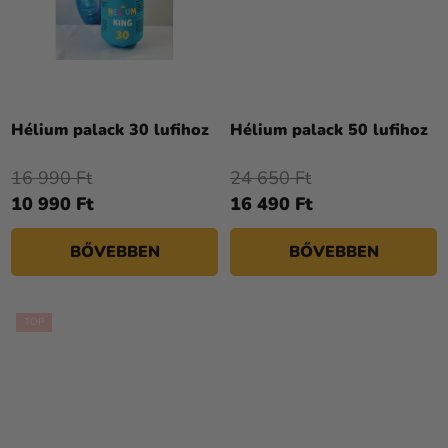
A
A
termék
termék
Hélium palack 30 lufihoz
Hélium palack 50 lufihoz
átlagos
átlagos
értékelése
értékelése
16 990 Ft
24 650 Ft
5-
5-
10 990 Ft
16 490 Ft
ből
ből
4,3
4,3
BŐVEBBEN
BŐVEBBEN
csillag.
csillag.
TOP