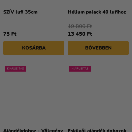
SZÍV lufi 35cm
Hélium palack 40 lufihoz
19 800 Ft
75 Ft
13 450 Ft
KOSÁRBA
BŐVEBBEN
KIÁRUSÍTÁS
KIÁRUSÍTÁS
Ajándékdoboz - Vőlegény
Esküvői ajándék dobozok