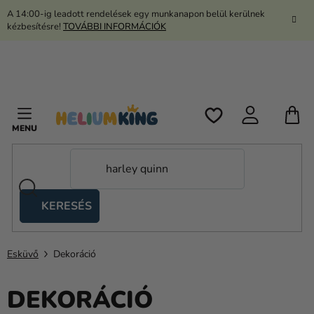
Ugrás
A 14:00-ig leadott rendelések egy munkanapon belül kerülnek
a
kézbesítésre!
TOVÁBBI INFORMÁCIÓK
fő
tartalomhoz
K
KERESÉS
Ollós
sátrak
Esküvő
Dekoráció
Kanekalon
Hélium
DEKORÁCIÓ
és