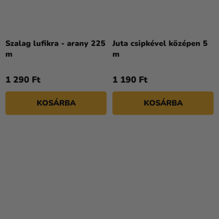
Szalag lufikra - arany 225
Juta csipkével középen 5
m
m
1 290 Ft
1 190 Ft
KOSÁRBA
KOSÁRBA