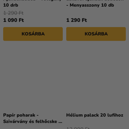
10 drb
- Menyasszony 10 db
1 290 Ft
1 090 Ft
1 290 Ft
KOSÁRBA
KOSÁRBA
Papír poharak -
Hélium palack 20 lufihoz
Szivárvány és felhőcske 8
drb