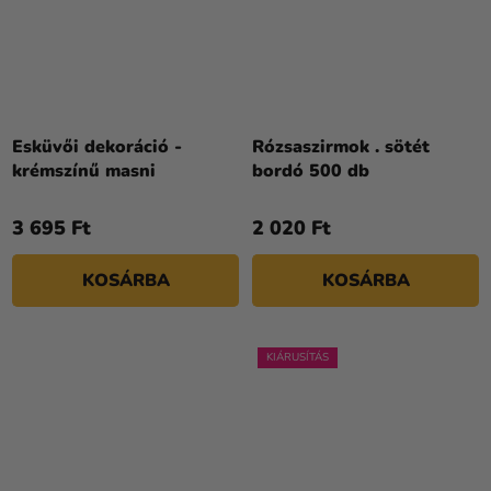
Esküvői dekoráció -
Rózsaszirmok . sötét
krémszínű masni
bordó 500 db
3 695 Ft
2 020 Ft
KOSÁRBA
KOSÁRBA
KIÁRUSÍTÁS