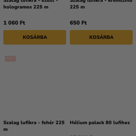
Szalag lufikra - ezüst -
Szalag lufikra - krémszínű
hologramos 225 m
225 m
1 060 Ft
650 Ft
KOSÁRBA
KOSÁRBA
TOP
A
termék
Szalag lufikra - fehér 225
Hélium palack 80 lufihoz
átlagos
m
értékelése