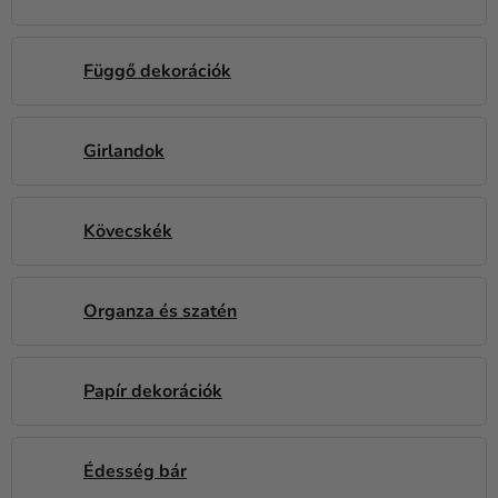
Függő dekorációk
Girlandok
Kövecskék
Organza és szatén
Papír dekorációk
Édesség bár