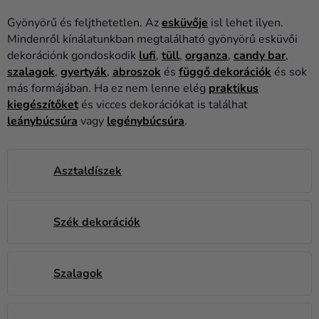
Lufik
Gyönyörű és feljthetetlen. Az
esküvője
isl lehet ilyen.
Esküvő
Mindenről kínálatunkban megtalálható gyönyörű esküvői
dekorációnk gondoskodik
lufi
,
tüll
,
organza
,
candy bar
,
Party
szalagok
,
gyertyák
,
abroszok
és
függő dekorációk
és sok
más formájában. Ha ez nem lenne elég
praktikus
Dekoráció
kiegészítőket
és vicces dekorációkat is találhat
és
leánybúcsúra
vagy
legénybúcsúra
.
kiegészítők
Jelmezek
Asztaldíszek
Ruházat
Sütés
Szék dekorációk
Újdonság
Ajándékok
Szalagok
Ünnepek