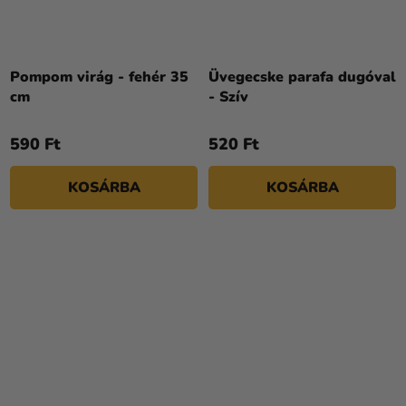
A
termék
Pompom virág - fehér 35
Üvegecske parafa dugóval
átlagos
cm
- Szív
értékelése
5-
590 Ft
520 Ft
ből
5,0
KOSÁRBA
KOSÁRBA
csillag.