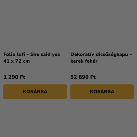
Fólia lufi - She said yes
Dekoratív dicsőségkapu -
41 x 72 cm
kerek fehér
1 290 Ft
52 890 Ft
KOSÁRBA
KOSÁRBA