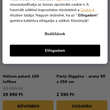
visszautasíthatja az összes opcionális cookie-t. A
KOSÁRBA
KOSÁRBA
használt sütikkel kapcsolatos részleteket a
Cookie-k
részben találja. Nagyon örülnénk, ha az "
Elfogadom
"
gombra kattintva elfogadja a sütiket. Köszönjük!
TOP
Beállítások
Elfogadom
A
termék
Hélium palack 100
Party függöny - arany 90
átlagos
lufihoz
x 250 cm
értékelése
32 900 Ft
5-
29 990 Ft
2 390 Ft
ből
4,3
BŐVEBBEN
KOSÁRBA
csillag.