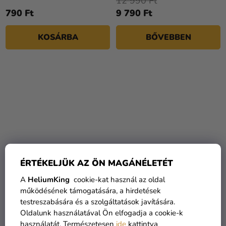
12 990 Ft
790 Ft
9 790 Ft
KOSÁRBA
BŐVEBBEN
ÉRTÉKELJÜK AZ ÖN MAGÁNÉLETÉT
Abrosz - fehér
Fólia lufi - Bride to be
A
HeliumKing
cookie-kat használ az oldal
négyszögletes 180 x 300
működésének támogatására, a hirdetések
cm
testreszabására és a szolgáltatások javítására.
Oldalunk használatával Ön elfogadja a cookie-k
4 720 Ft
1 450 Ft
használatát. Természetesen
ide
kattintva