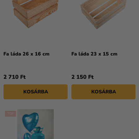
S
K
T
R
Á
E
J
N
A
D
E
Z
Fa láda 26 x 16 cm
Fa láda 23 x 15 cm
É
S
2 710 Ft
2 150 Ft
E
KOSÁRBA
KOSÁRBA
TOP