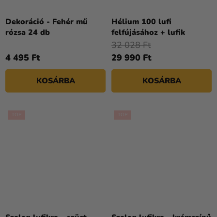
A
termék
Dekoráció - Fehér mű
Hélium 100 lufi
átlagos
rózsa 24 db
felfújásához + lufik
értékelése
32 028 Ft
5-
4 495 Ft
29 990 Ft
ből
4,2
KOSÁRBA
KOSÁRBA
csillag.
TOP
TOP