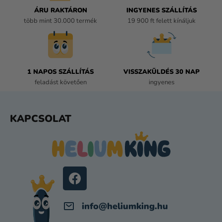
Í
ÁRU RAKTÁRON
INGYENES SZÁLLÍTÁS
T
több mint 30.000 termék
19 900 ft felett kínáljuk
Á
S
E
L
E
1 NAPOS SZÁLLÍTÁS
VISSZAKÜLDÉS 30 NAP
M
feladást követően
ingyenes
E
I
L
KAPCSOLAT
Á
B
L
É
C
info
@
heliumking.hu