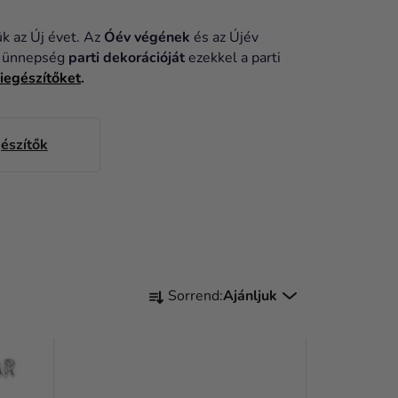
ük az Új évet. Az
Óév végének
és az Újév
vi ünnepség
parti dekorációját
ezekkel a parti
iegészítőket
.
észítők
T
Sorrend:
Ajánljuk
E
R
M