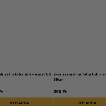
di szám fólia lufi - ezüst 66
2-es szám mini fólia lufi - a
35cm
Ft
690 Ft
KOSÁRBA
KOSÁRBA