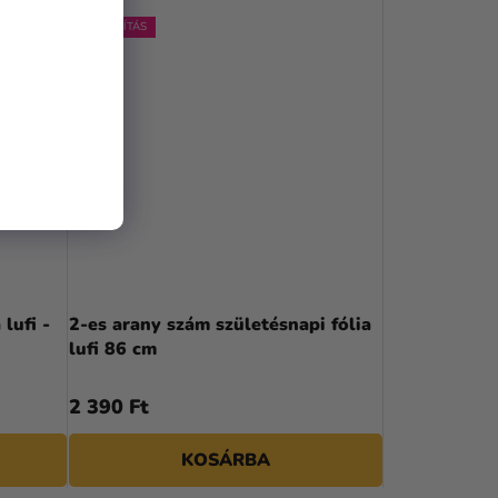
KIÁRUSÍTÁS
lufi -
2-es arany szám születésnapi fólia
lufi 86 cm
2 390 Ft
KOSÁRBA