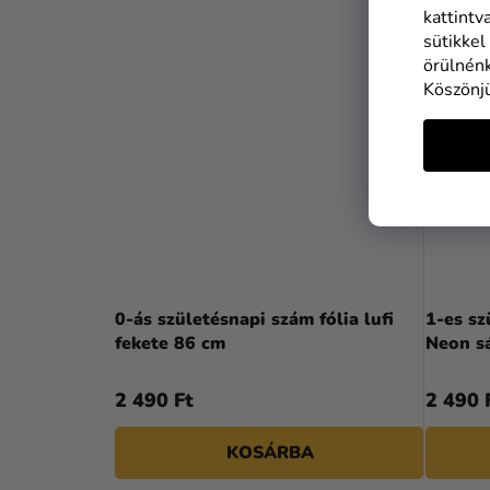
kattintv
sütikkel
örülnénk
Köszönj
0-ás születésnapi szám fólia lufi
1-es sz
fekete 86 cm
Neon s
2 490 Ft
2 490 
KOSÁRBA