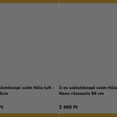
ületésnapi szám fólia lufi -
2-es születésnapi szám fólia 
86cm
Neon rózsaszín 86 cm
Ft
2 490 Ft