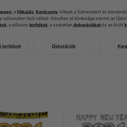
oween
,
a
Mikulás
,
Karácsony
.
Várjuk a Szilvesztert és köszöntj
zilveszteri buli nélkül. Készítse el kívánsága szerint az Újé
ket
,
a stílusos
terítéket
,
a szokatlan
dekorációkat
és az őrült
k
i terítékek
Dekorációk
Kieg