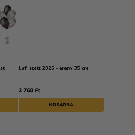
É
K
E
K
R
E
N
üst
Lufi szett 2026 - arany 35 cm
D
E
2 760 Ft
Z
KOSÁRBA
É
S
E