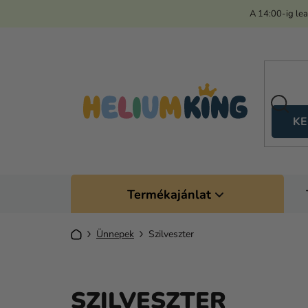
Ugrás
A 14:00-ig le
a
fő
tartalomhoz
KE
Termékajánlat
Kezdőlap
Ünnepek
Szilveszter
SZILVESZTER