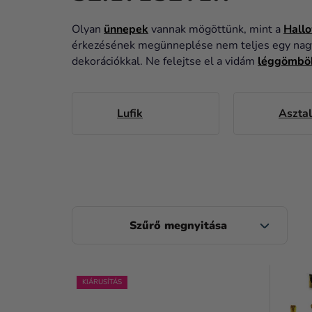
Olyan
ünnepek
vannak mögöttünk, mint a
Hall
érkezésének megünneplése nem teljes egy nagy s
dekorációkkal. Ne felejtse el a vidám
léggömbö
Lufik
Asztal
O
L
D
T
A
KIÁRUSÍTÁS
E