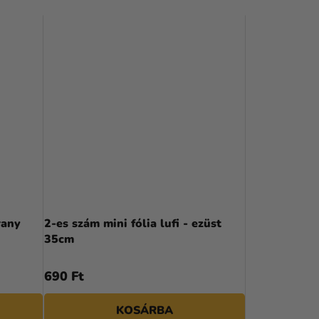
rany
2-es szám mini fólia lufi - ezüst
35cm
690 Ft
KOSÁRBA