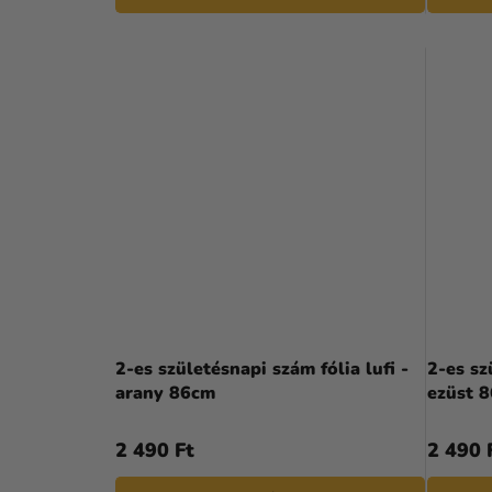
2-es születésnapi szám fólia lufi -
2-es sz
arany 86cm
ezüst 
2 490 Ft
2 490 