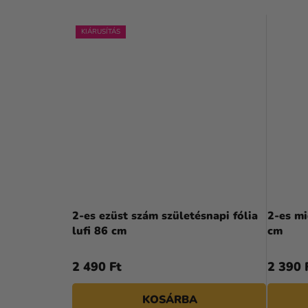
KIÁRUSÍTÁS
2-es ezüst szám születésnapi fólia
2-es mi
lufi 86 cm
cm
2 490 Ft
2 390 
KOSÁRBA