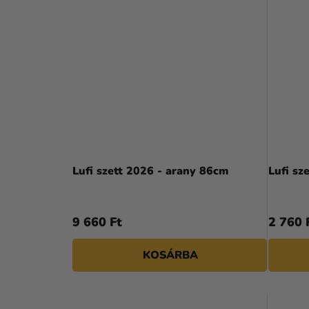
Lufi szett 2026 - arany 86cm
Lufi sz
9 660 Ft
2 760 
KOSÁRBA