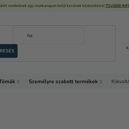
adott rendelések egy munkanapon belül kerülnek kézbesítésre!
TOVÁBBI IN
K
RESÉS
Témák
Személyre szabott termékek
Kiárusít