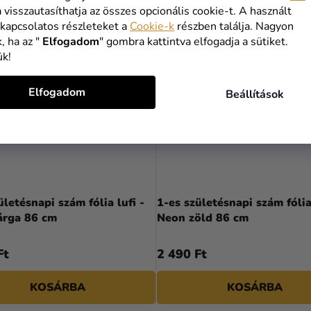
a visszautasíthatja az összes opcionális cookie-t. A használt
 kapcsolatos részleteket a
Cookie-k
részben találja. Nagyon
, ha az "
Elfogadom
" gombra kattintva elfogadja a sütiket.
ük!
Elfogadom
Beállítások
ületésnapi szám fólia lufi -
1-es születésnapi szám fólia 
árga 86 cm
Neon zöld 86 cm
Ft
2 490 Ft
KOSÁRBA
KOSÁRBA