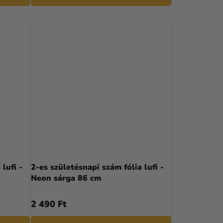
lufi -
2-es születésnapi szám fólia lufi -
Neon sárga 86 cm
2 490 Ft