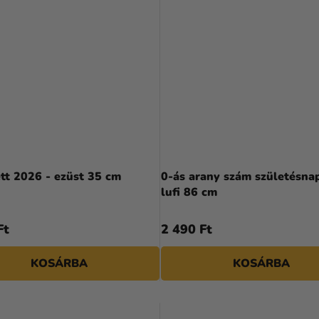
ett 2026 - ezüst 35 cm
0-ás arany szám születésnap
lufi 86 cm
Ft
2 490 Ft
KOSÁRBA
KOSÁRBA