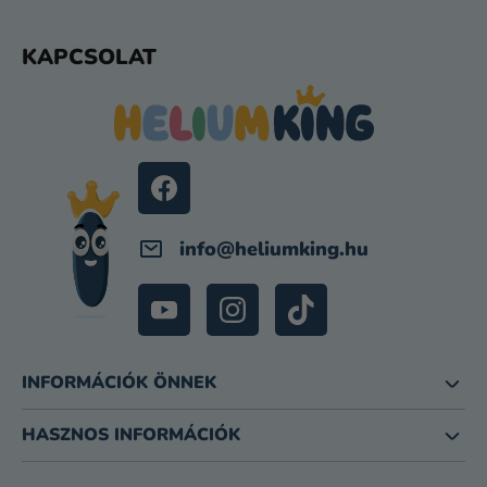
E
I
L
KAPCSOLAT
Á
B
L
É
C
info
@
heliumking.hu
INFORMÁCIÓK ÖNNEK
HASZNOS INFORMÁCIÓK