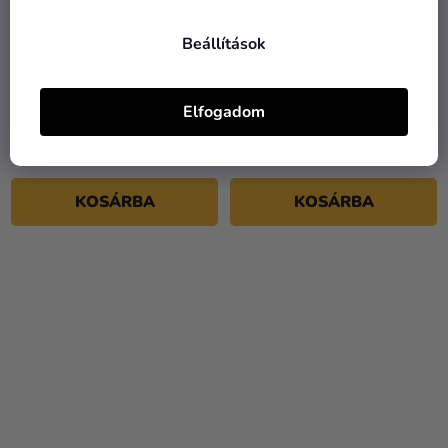
Beállítások
Arany szív fólia lufi
Arany szívecskés fólia lufi
Elfogadom
590 Ft
890 Ft
KOSÁRBA
KOSÁRBA