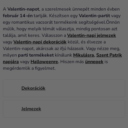
Lufik
A
Valentin-napot
, a szerelmesek ünnepét minden évben
Esküvő
február 14-én
tartják. Készítsen egy
Valentin-partit
vagy
egy romantikus vacsorát termékeink segítségével.Önnön
Party
múlik, hogy melyik témát választja, mindig pontosan azt
találja, amit keres. Válasszon a
Valentin-napi jelmezek
Dekoráció
vagy
Valentin-napi dekorációk
közül, és élvezze a
és
Valentin-napot, akárcsak az ifjú házasok. Vagy nézze meg,
kiegészítők
milyen
parti termékeket
kínálunk
Mikulásra
,
Szent Patrik
napjára
vagy
Halloweenre
.
Hiszen más
ünnepek
is
Jelmezek
megérdemlik a figyelmet.
Ruházat
Sütés
Dekorációk
Újdonság
Jelmezek
Ajándékok
Ünnepek