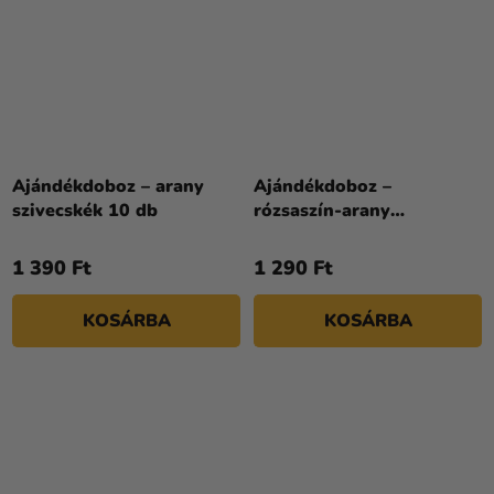
Ajándékdoboz – arany
Ajándékdoboz –
szivecskék 10 db
rózsaszín-arany
szivecskék 10 db
1 390 Ft
1 290 Ft
KOSÁRBA
KOSÁRBA