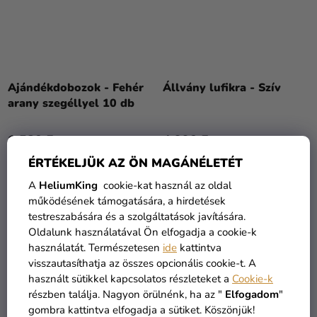
Ajándékdobozok - Fehér
Állvány lufikra - Szív
arany szegéllyel 10 db
1 580 Ft
4 990 Ft
ÉRTÉKELJÜK AZ ÖN MAGÁNÉLETÉT
KOSÁRBA
KOSÁRBA
A
HeliumKing
cookie-kat használ az oldal
működésének támogatására, a hirdetések
testreszabására és a szolgáltatások javítására.
TOP
Oldalunk használatával Ön elfogadja a cookie-k
használatát. Természetesen
ide
kattintva
visszautasíthatja az összes opcionális cookie-t. A
használt sütikkel kapcsolatos részleteket a
Cookie-k
részben találja. Nagyon örülnénk, ha az "
Elfogadom
"
gombra kattintva elfogadja a sütiket. Köszönjük!