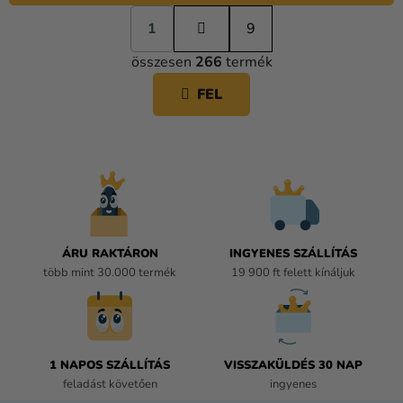
L
1
a
9
L
p
összesen
266
termék
o
I
z
S
FEL
á
T
s
A
I
R
Á
N
Y
Í
ÁRU RAKTÁRON
INGYENES SZÁLLÍTÁS
T
több mint 30.000 termék
19 900 ft felett kínáljuk
Á
S
E
L
E
1 NAPOS SZÁLLÍTÁS
VISSZAKÜLDÉS 30 NAP
M
feladást követően
ingyenes