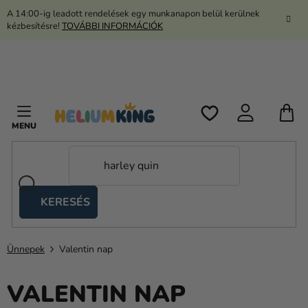
Ugrás
A 14:00-ig leadott rendelések egy munkanapon belül kerülnek
a
kézbesítésre!
TOVÁBBI INFORMÁCIÓK
fő
tartalomhoz
K
KERESÉS
Ollós
sátrak
Ünnepek
Valentin nap
Kanekalon
Hélium
VALENTIN NAP
és