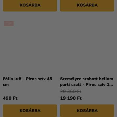
KOSÁRBA
KOSÁRBA
TOP
Fólia lufi - Piros szív 45
Személyre szabott hélium
cm
parti szett - Piros szív 16
db
20 360 Ft
490 Ft
19 190 Ft
KOSÁRBA
KOSÁRBA