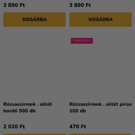
3 890 Ft
3 890 Ft
KOSÁRBA
KOSÁRBA
KIÁRUSÍTÁS
Rózsaszirmok . sötét
Rózsaszirmok . sötét piros
bordó 500 db
100 db
2 020 Ft
470 Ft