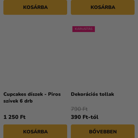
KOSÁRBA
KOSÁRBA
KIÁRUSÍTÁS
Cupcakes díszek - Piros
Dekorációs tollak
szívek 6 drb
790 Ft
1 250 Ft
390 Ft-tól
KOSÁRBA
BŐVEBBEN