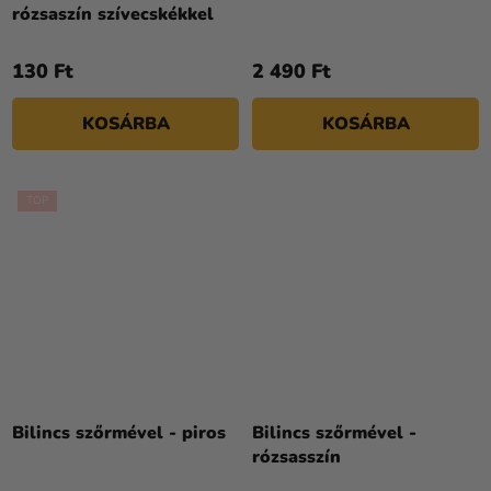
rózsaszín szívecskékkel
130 Ft
2 490 Ft
KOSÁRBA
KOSÁRBA
TOP
Bilincs szőrmével - piros
Bilincs szőrmével -
rózsasszín