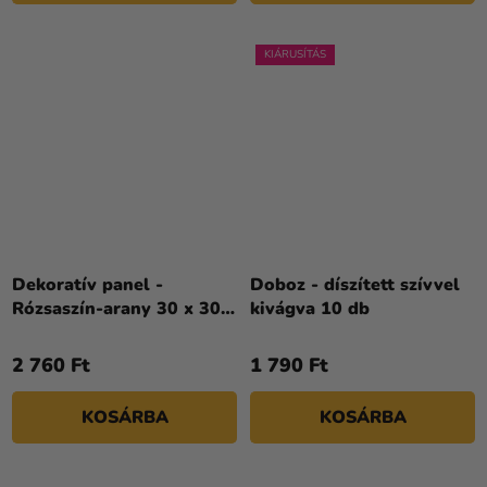
KIÁRUSÍTÁS
Dekoratív panel -
Doboz - díszített szívvel
Rózsaszín-arany 30 x 30
kivágva 10 db
cm
2 760 Ft
1 790 Ft
KOSÁRBA
KOSÁRBA