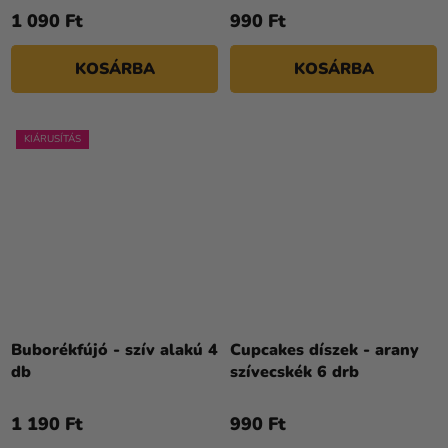
1 090 Ft
990 Ft
KOSÁRBA
KOSÁRBA
KIÁRUSÍTÁS
Buborékfújó - szív alakú 4
Cupcakes díszek - arany
db
szívecskék 6 drb
1 190 Ft
990 Ft