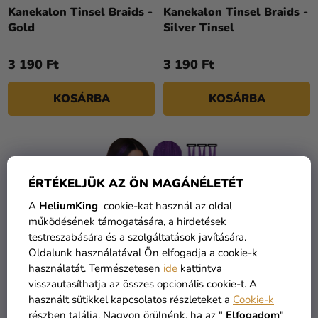
Kreatív
Z
Kanekalon Tinsel Braids -
Kanekalon Tinsel Braids -
kellékek
Gold
Silver Tinsel
É
S
Témák
3 190 Ft
3 190 Ft
E
Személyre
KOSÁRBA
KOSÁRBA
szabott
termékek
Kiárusítás
Rólunk
ÉRTÉKELJÜK AZ ÖN MAGÁNÉLETÉT
Kapcsolat
A
HeliumKing
cookie-kat használ az oldal
működésének támogatására, a hirdetések
testreszabására és a szolgáltatások javítására.
Oldalunk használatával Ön elfogadja a cookie-k
használatát. Természetesen
ide
kattintva
visszautasíthatja az összes opcionális cookie-t. A
Paróka - lila - KPop
használt sütikkel kapcsolatos részleteket a
Cookie-k
részben találja. Nagyon örülnénk, ha az "
Elfogadom
"