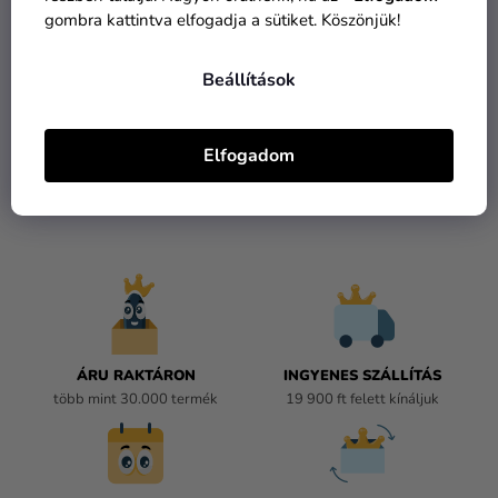
gombra kattintva elfogadja a sütiket. Köszönjük!
2 390 Ft
Beállítások
KOSÁRBA
Elfogadom
összesen
3
termék
L
I
S
T
A
I
R
Á
ÁRU RAKTÁRON
INGYENES SZÁLLÍTÁS
N
több mint 30.000 termék
19 900 ft felett kínáljuk
Y
Í
T
Á