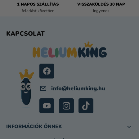
1 NAPOS SZÁLLÍTÁS
VISSZAKÜLDÉS 30 NAP
S
feladást követően
ingyenes
E
L
E
L
KAPCSOLAT
M
Á
E
B
I
L
É
C
info
@
heliumking.hu
INFORMÁCIÓK ÖNNEK