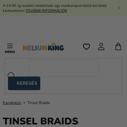
Ugrás
A 14:00-ig leadott rendelések egy munkanapon belül kerülnek
a
kézbesítésre!
TOVÁBBI INFORMÁCIÓK
fő
tartalomhoz
K
KERESÉS
Ollós
sátrak
Kanekalon
Tinsel Braids
Kanekalon
Hélium
TINSEL BRAIDS
és