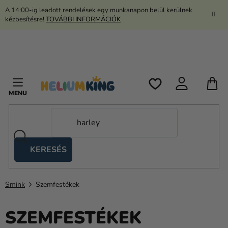
Ugrás
A 14:00-ig leadott rendelések egy munkanapon belül kerülnek
a
kézbesítésre!
TOVÁBBI INFORMÁCIÓK
fő
tartalomhoz
K
KERESÉS
Ollós
sátrak
Smink
Szemfestékek
Kanekalon
Hélium
SZEMFESTÉKEK
és