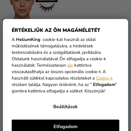
ÉRTÉKELJÜK AZ ÖN MAGÁNÉLETÉT
A
HeliumKing
cookie-kat használ az oldal
Műszempillák
Műszempillák piros
működésének támogatására, a hirdetések
tollakkal
testreszabására és a szolgáltatások javítására.
Oldalunk használatával Ön elfogadja a cookie-k
1 390 Ft
használatát. Természetesen
ide
kattintva
790 Ft
1 190 Ft
visszautasíthatja az összes opcionális cookie-t. A
használt sütikkel kapcsolatos részleteket a
Cookie-k
KOSÁRBA
KOSÁRBA
részben találja. Nagyon örülnénk, ha az "
Elfogadom
"
gombra kattintva elfogadja a sütiket. Köszönjük!
Beállítások
Elfogadom