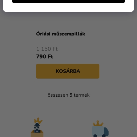
Óriási műszempillák
1 150 Ft
790 Ft
KOSÁRBA
összesen
5
termék
L
I
S
T
A
I