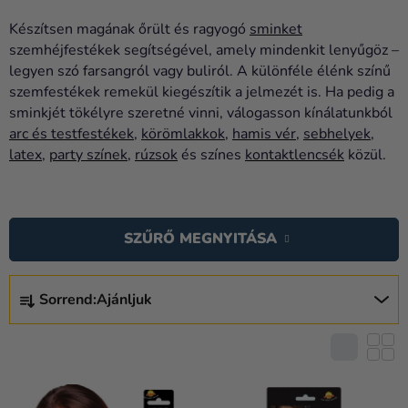
Lufik
Készítsen magának őrült és ragyogó
sminket
Esküvő
szemhéjfestékek segítségével, amely mindenkit lenyűgöz –
legyen szó farsangról vagy buliról. A különféle élénk színű
Party
szemfestékek remekül kiegészítik a jelmezét is. Ha pedig a
sminkjét tökélyre szeretné vinni, válogasson kínálatunkból
Dekoráció
arc és testfestékek
,
körömlakkok
,
hamis vér
,
sebhelyek
,
és
latex
,
party színek
,
rúzsok
és színes
kontaktlencsék
közül.
kiegészítők
T
Jelmezek
E
Ruházat
SZŰRŐ MEGNYITÁSA
R
M
Sütés
T
É
Sorrend:
Ajánljuk
E
Újdonság
K
R
E
Ajándékok
M
K
É
Ünnepek
L
K