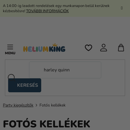
Ugrás
A 14:00-ig leadott rendelések egy munkanapon belül kerülnek
a
kézbesítésre!
TOVÁBBI INFORMÁCIÓK
fő
tartalomhoz
K
KERESÉS
Ollós
sátrak
Party kiegészítők
Fotós kellékek
Kanekalon
Hélium
FOTÓS KELLÉKEK
és