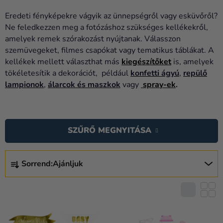
Lufik
Eredeti fényképekre vágyik az ünnepségről vagy esküvőről?
Esküvő
Ne feledkezzen meg a fotózáshoz szükséges kellékekről,
amelyek remek szórakozást nyújtanak. Válasszon
Party
szemüvegeket, filmes csapókat vagy tematikus táblákat. A
kellékek mellett választhat más
kiegészítőket
is, amelyek
Dekoráció
tökéletesítik a dekorációt, például
konfetti
ágyú
,
repülő
és
lampionok
,
álarcok
és
maszkok
vagy
spray-ek
.
kiegészítők
T
Jelmezek
E
Ruházat
SZŰRŐ MEGNYITÁSA
R
M
Sütés
T
É
Sorrend:
Ajánljuk
E
Újdonság
K
R
E
Ajándékok
M
K
É
Ünnepek
L
K