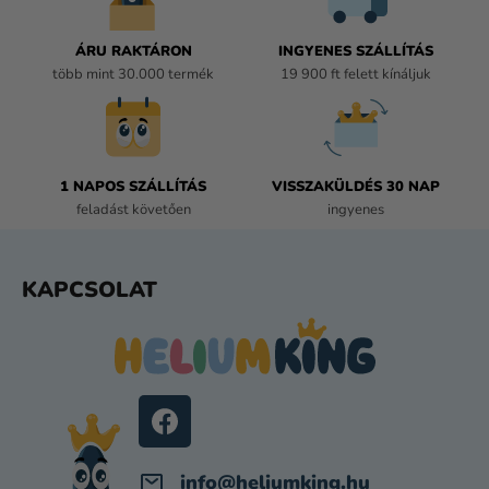
Y
Í
ÁRU RAKTÁRON
INGYENES SZÁLLÍTÁS
T
több mint 30.000 termék
19 900 ft felett kínáljuk
Á
S
E
L
E
1 NAPOS SZÁLLÍTÁS
VISSZAKÜLDÉS 30 NAP
M
feladást követően
ingyenes
E
I
L
KAPCSOLAT
Á
B
L
É
C
info
@
heliumking.hu