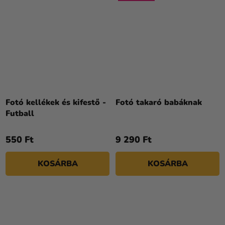
Fotó kellékek és kifestő -
Fotó takaró babáknak
Futball
550 Ft
9 290 Ft
KOSÁRBA
KOSÁRBA