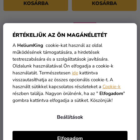
KOSÁRBA
KOSÁRBA
KIÁRUSÍTÁS
ÉRTÉKELJÜK AZ ÖN MAGÁNÉLETÉT
A
HeliumKing
cookie-kat használ az oldal
működésének támogatására, a hirdetések
testreszabására és a szolgáltatások javítására.
Oldalunk használatával Ön elfogadja a cookie-k
használatát. Természetesen
ide
kattintva
visszautasíthatja az összes opcionális cookie-t. A
használt sütikkel kapcsolatos részleteket a
Cookie-k
Felfújható gitár 106 cm
Fényképkeret fotós
részben találja. Nagyon örülnénk, ha az "
Elfogadom
"
kellékekkel
gombra kattintva elfogadja a sütiket. Köszönjük!
1 760 Ft
7 990 Ft
Beállítások
KOSÁRBA
KOSÁRBA
Elfogadom