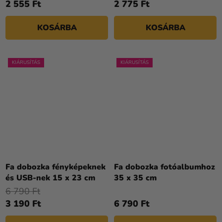
2 555 Ft
2 775 Ft
KOSÁRBA
KOSÁRBA
KIÁRUSÍTÁS
KIÁRUSÍTÁS
Fa dobozka fényképeknek
Fa dobozka fotóalbumhoz
és USB-nek 15 x 23 cm
35 x 35 cm
6 790 Ft
3 190 Ft
6 790 Ft