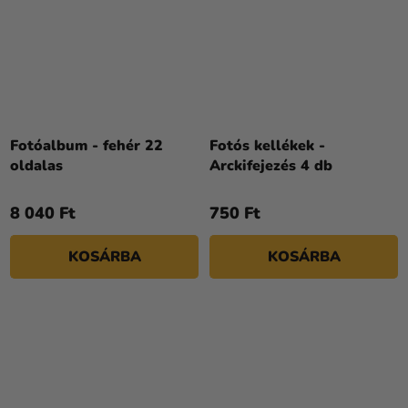
Fotóalbum - fehér 22
Fotós kellékek -
oldalas
Arckifejezés 4 db
8 040 Ft
750 Ft
KOSÁRBA
KOSÁRBA