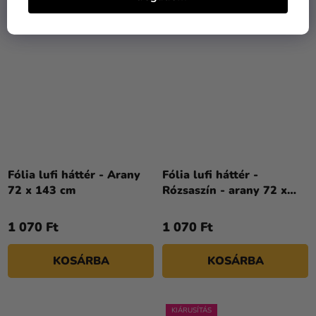
Fólia lufi háttér - Arany
Fólia lufi háttér -
72 x 143 cm
Rózsaszín - arany 72 x
143 cm
1 070 Ft
1 070 Ft
KOSÁRBA
KOSÁRBA
KIÁRUSÍTÁS