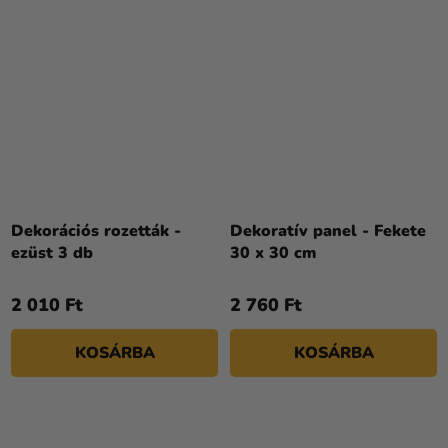
Dekorációs rozetták -
Dekoratív panel - Fekete
ezüst 3 db
30 x 30 cm
2 010 Ft
2 760 Ft
KOSÁRBA
KOSÁRBA