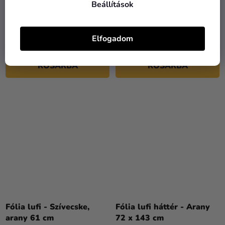
Beállítások
Fólia lufi - Fekete csillag
Fólia lufi - Pezsgős üveg
48 cm
35 x 91 cm
Elfogadom
460 Ft
1 920 Ft
KOSÁRBA
KOSÁRBA
Fólia lufi - Szívecske,
Fólia lufi háttér - Arany
arany 61 cm
72 x 143 cm