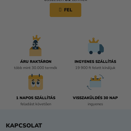
o
I
z
S
FEL
á
T
s
A
I
R
Á
N
Y
Í
ÁRU RAKTÁRON
INGYENES SZÁLLÍTÁS
T
több mint 30.000 termék
19 900 ft felett kínáljuk
Á
S
E
L
E
1 NAPOS SZÁLLÍTÁS
VISSZAKÜLDÉS 30 NAP
M
feladást követően
ingyenes
E
I
L
KAPCSOLAT
Á