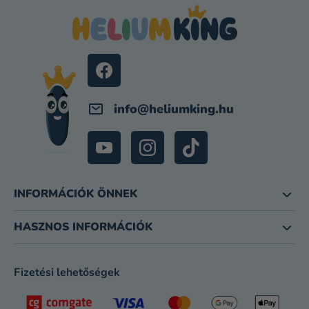
B
L
É
C
info
@
heliumking.hu
INFORMÁCIÓK ÖNNEK
HASZNOS INFORMÁCIÓK
Fizetési lehetőségek