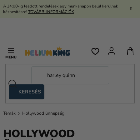
Ugrás
A 14:00-ig leadott rendelések egy munkanapon belül kerülnek
a
kézbesítésre!
TOVÁBBI INFORMÁCIÓK
fő
tartalomhoz
K
KERESÉS
Ollós
sátrak
Témák
Hollywood ünnepség
Kanekalon
Hélium
HOLLYWOOD
és