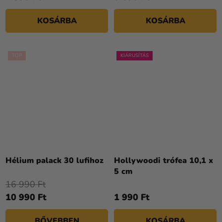
KOSÁRBA
KOSÁRBA
TOP
KIÁRUSÍTÁS
A
termék
Hélium palack 30 lufihoz
Hollywoodi trófea 10,1 x
átlagos
5 cm
értékelése
16 990 Ft
5-
10 990 Ft
1 990 Ft
ből
4,3
BŐVEBBEN
KOSÁRBA