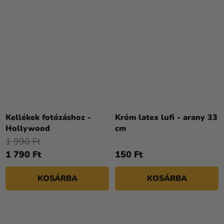
A
termék
Kellékek fotózáshoz -
Króm latex lufi - arany 33
átlagos
Hollywood
cm
értékelése
1 990 Ft
5-
1 790 Ft
150 Ft
ből
4,3
KOSÁRBA
KOSÁRBA
csillag.