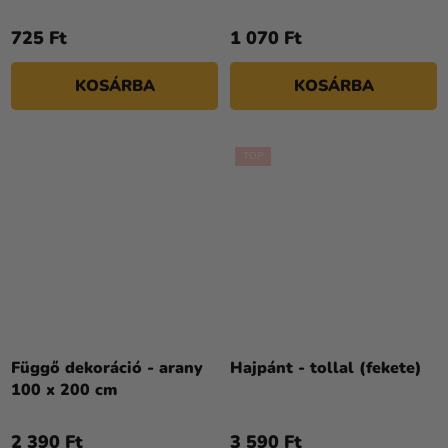
725 Ft
1 070 Ft
KOSÁRBA
KOSÁRBA
TOP
Függő dekoráció - arany
Hajpánt - tollal (fekete)
100 x 200 cm
2 390 Ft
3 590 Ft