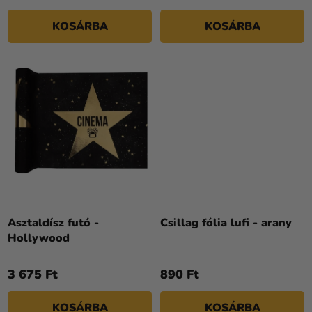
4,5
KOSÁRBA
KOSÁRBA
csillag.
Asztaldísz futó -
Csillag fólia lufi - arany
Hollywood
3 675 Ft
890 Ft
KOSÁRBA
KOSÁRBA