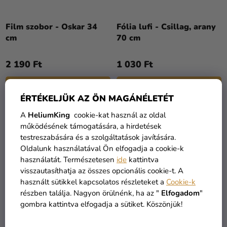
Film szobor - Oskar 34
Fólia lufi - Csillag, arany
cm
70 cm
2 190 Ft
1 030 Ft
KOSÁRBA
KOSÁRBA
ÉRTÉKELJÜK AZ ÖN MAGÁNÉLETÉT
A
HeliumKing
cookie-kat használ az oldal
működésének támogatására, a hirdetések
testreszabására és a szolgáltatások javítására.
Oldalunk használatával Ön elfogadja a cookie-k
használatát. Természetesen
ide
kattintva
visszautasíthatja az összes opcionális cookie-t. A
használt sütikkel kapcsolatos részleteket a
Cookie-k
részben találja. Nagyon örülnénk, ha az "
Elfogadom
"
gombra kattintva elfogadja a sütiket. Köszönjük!