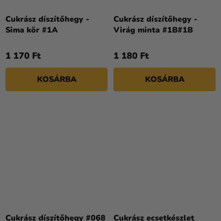
Cukrász díszítőhegy -
Cukrász díszítőhegy -
Sima kör #1A
Virág minta #1B#1B
1 170 Ft
1 180 Ft
KOSÁRBA
KOSÁRBA
Cukrász díszítőhegy #068
Cukrász ecsetkészlet