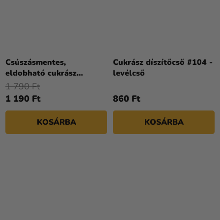
Csúszásmentes,
Cukrász díszítőcső #104 -
eldobható cukrász
levélcső
zacskók 46 cm / 10 db
1 790 Ft
1 190 Ft
860 Ft
KOSÁRBA
KOSÁRBA