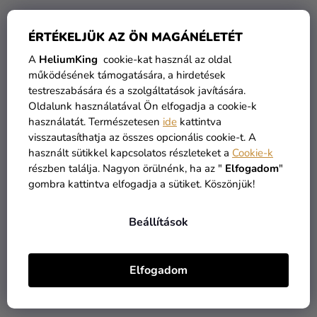
ÉRTÉKELJÜK AZ ÖN MAGÁNÉLETÉT
A
HeliumKing
cookie-kat használ az oldal
működésének támogatására, a hirdetések
testreszabására és a szolgáltatások javítására.
Oldalunk használatával Ön elfogadja a cookie-k
használatát. Természetesen
ide
kattintva
visszautasíthatja az összes opcionális cookie-t. A
Csokoládé pralinéforma -
Csokoládé pralinéforma -
használt sütikkel kapcsolatos részleteket a
Cookie-k
Levelek
Ovális
részben találja. Nagyon örülnénk, ha az "
Elfogadom
"
gombra kattintva elfogadja a sütiket. Köszönjük!
5 490 Ft
4 890 Ft
3 590 Ft
3 190 Ft
Beállítások
KOSÁRBA
KOSÁRBA
Elfogadom