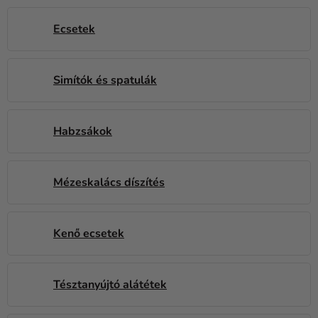
Kreatív
kellékek
Ecsetek
Témák
Simítók és spatulák
Személyre
szabott
termékek
Habzsákok
Kiárusítás
Rólunk
Mézeskalács díszítés
Kapcsolat
Kenő ecsetek
Tésztanyújtó alátétek