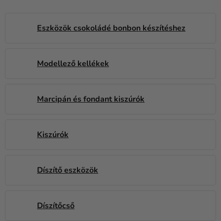
Lufik
Esküvő
Eszközök csokoládé bonbon készítéshez
Party
Modellező kellékek
Dekoráció
és
kiegészítők
Marcipán és fondant kiszúrók
Jelmezek
Ruházat
Kiszúrók
Sütés
Újdonság
Díszítő eszközök
Ajándékok
Díszítőcső
Ünnepek