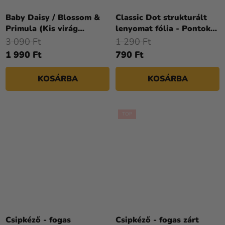
Baby Daisy / Blossom &
Classic Dot strukturált
Primula (Kis virág
lenyomat fólia - Pontok
kiszúró)
15 x 30,5 cm
3 090 Ft
1 290 Ft
1 990 Ft
790 Ft
KOSÁRBA
KOSÁRBA
TOP
Csipkéző - fogas
Csipkéző - fogas zárt