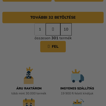
TOVÁBBI 32 BETÖLTÉSE
L
1
a
10
L
p
összesen
301
termék
o
I
z
S
FEL
á
T
s
A
I
R
Á
N
Y
Í
ÁRU RAKTÁRON
INGYENES SZÁLLÍTÁS
T
több mint 30.000 termék
19 900 ft felett kínáljuk
Á
S