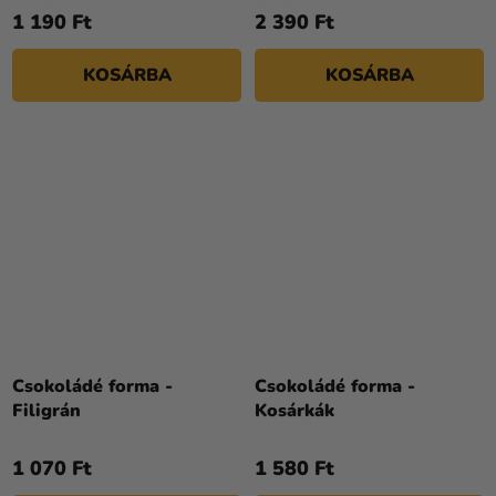
1 190 Ft
2 390 Ft
KOSÁRBA
KOSÁRBA
Csokoládé forma -
Csokoládé forma -
Filigrán
Kosárkák
1 070 Ft
1 580 Ft