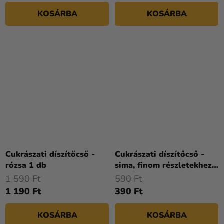
KOSÁRBA
KOSÁRBA
Cukrászati díszítőcső -
Cukrászati díszítőcső -
rózsa 1 db
sima, finom részletekhez
1
1 590 Ft
590 Ft
1 190 Ft
390 Ft
KOSÁRBA
KOSÁRBA