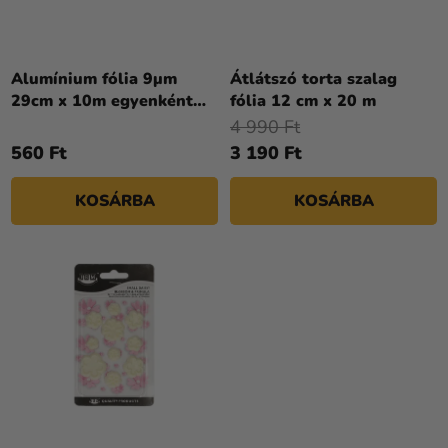
N
A
D
E
Z
Alumínium fólia 9µm
Átlátszó torta szalag
29cm x 10m egyenként
fólia 12 cm x 20 m
É
csomagolva [1 db]
4 990 Ft
S
560 Ft
3 190 Ft
E
KOSÁRBA
KOSÁRBA