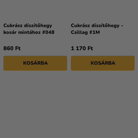
Cukrász díszítőhegy
Cukrász díszítőhegy -
kosár mintához #048
Csillag #1M
860 Ft
1 170 Ft
KOSÁRBA
KOSÁRBA