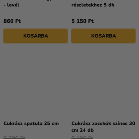
- levél
részletekhez 5 db
860 Ft
5 150 Ft
KOSÁRBA
KOSÁRBA
Cukrász spatula 25 cm
Cukrász zacskók színes 30
cm 24 db
3 690 Ft
2 190 Ft