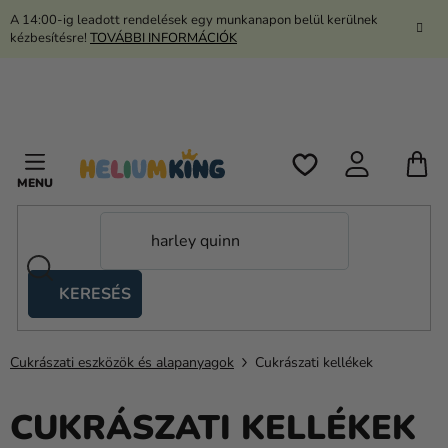
Ugrás
A 14:00-ig leadott rendelések egy munkanapon belül kerülnek
a
kézbesítésre!
TOVÁBBI INFORMÁCIÓK
fő
tartalomhoz
K
KERESÉS
Ollós
sátrak
Cukrászati eszközök és alapanyagok
Cukrászati kellékek
Kanekalon
Hélium
CUKRÁSZATI KELLÉKEK
és