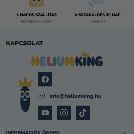
E
L
E
1 NAPOS SZÁLLÍTÁS
VISSZAKÜLDÉS 30 NAP
M
feladást követően
ingyenes
E
I
L
KAPCSOLAT
Á
B
L
É
C
info
@
heliumking.hu
INFORMÁCIÓK ÖNNEK