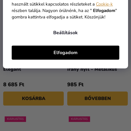
használt sütikkel kapcsolatos részleteket a
Cookie-k
részben találja. Nagyon örülnénk, ha az "
Elfogadom
"
gombra kattintva elfogadja a sütiket. Köszönjük!
Beállítások
Elfogadom
Girland - Mr & Mrs
Akasztható dekoratív
Elegant
irány nyíl - Metalikus
8 685 Ft
985 Ft
KOSÁRBA
BŐVEBBEN
KIÁRUSÍTÁS
KIÁRUSÍTÁS