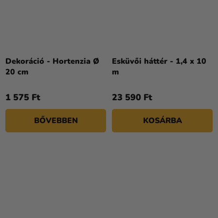
Dekoráció - Hortenzia Ø
Esküvői háttér - 1,4 x 10
20 cm
m
1 575 Ft
23 590 Ft
BŐVEBBEN
KOSÁRBA