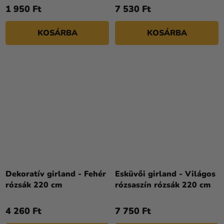
1 950 Ft
7 530 Ft
KOSÁRBA
KOSÁRBA
Dekoratív girland - Fehér
Esküvői girland - Világos
rózsák 220 cm
rózsaszín rózsák 220 cm
4 260 Ft
7 750 Ft