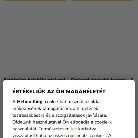
Színtelen kristály girland
Girland akasztó horog - 2
100 cm
db
ÉRTÉKELJÜK AZ ÖN MAGÁNÉLETÉT
A
HeliumKing
cookie-kat használ az oldal
1 580 Ft
1 220 Ft
működésének támogatására, a hirdetések
testreszabására és a szolgáltatások javítására.
KOSÁRBA
KOSÁRBA
Oldalunk használatával Ön elfogadja a cookie-k
használatát. Természetesen
ide
kattintva
visszautasíthatja az összes opcionális cookie-t. A