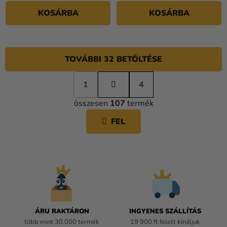
KOSÁRBA
KOSÁRBA
TOVÁBBI 32 BETÖLTÉSE
L
1
a
4
L
p
összesen
107
termék
o
I
z
S
FEL
á
T
s
A
I
R
Á
N
Y
Í
ÁRU RAKTÁRON
INGYENES SZÁLLÍTÁS
T
több mint 30.000 termék
19 900 ft felett kínáljuk