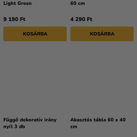
Light Green
60 cm
9 190 Ft
4 290 Ft
KOSÁRBA
KOSÁRBA
Függő dekoratív irány
Akasztós tábla 60 x 40
nyíl 3 db
cm