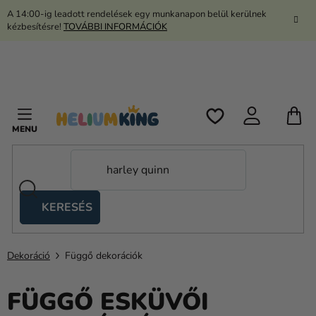
Ugrás
A 14:00-ig leadott rendelések egy munkanapon belül kerülnek
a
kézbesítésre!
TOVÁBBI INFORMÁCIÓK
fő
tartalomhoz
K
KERESÉS
Ollós
sátrak
Dekoráció
Függő dekorációk
Kanekalon
Hélium
FÜGGŐ ESKÜVŐI
és