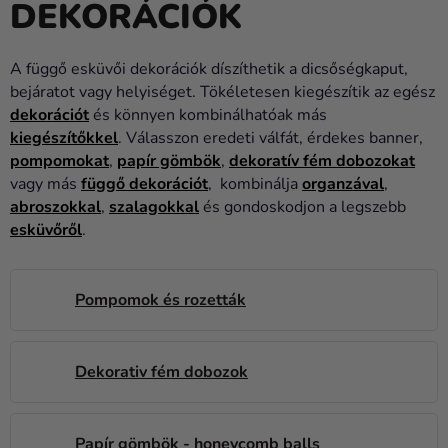
DEKORÁCIÓK
Lufik
Esküvő
A függő esküvői dekorációk díszíthetik a dicsőségkaput,
bejáratot vagy helyiséget. Tökéletesen kiegészítik az egész
Party
dekorációt
és könnyen kombinálhatóak más
Dekoráció
kiegészítőkkel
. Válasszon eredeti válfát, érdekes banner,
és
pompomokat
,
papír gömbök
,
dekoratív fém dobozokat
kiegészítők
vagy más
függő dekorációt
, kombinálja
organzával
,
abroszokkal
,
szalagokkal
és gondoskodjon a legszebb
Jelmezek
esküvőről
.
Ruházat
Pompomok és rozetták
Sütés
Újdonság
Dekorativ fém dobozok
Ajándékok
Ünnepek
Papír gömbök - honeycomb balls