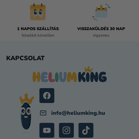
Á
S
E
L
E
1 NAPOS SZÁLLÍTÁS
VISSZAKÜLDÉS 30 NAP
M
feladást követően
ingyenes
E
I
L
KAPCSOLAT
Á
B
L
É
C
info
@
heliumking.hu