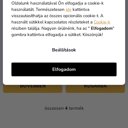
Oldalunk használatával Ön elfogadja a cookie-k
használatát. Természetesen
ide
kattintva
visszautasíthatja az összes opcionális cookie-t. A
használt sütikkel kapcsolatos részleteket a
Cookie-k
részben találja. Nagyon örülnénk, ha az "
Elfogadom
"
gombra kattintva elfogadja a sütiket. Köszönjük!
Beállítások
Fa dekorációs csipezs -
Dekorációs csipesz - Szív
egyszínű 24 db
6 db
Elfogadom
390 Ft
1 890 Ft
BŐVEBBEN
KOSÁRBA
összesen
4
termék
L
I
S