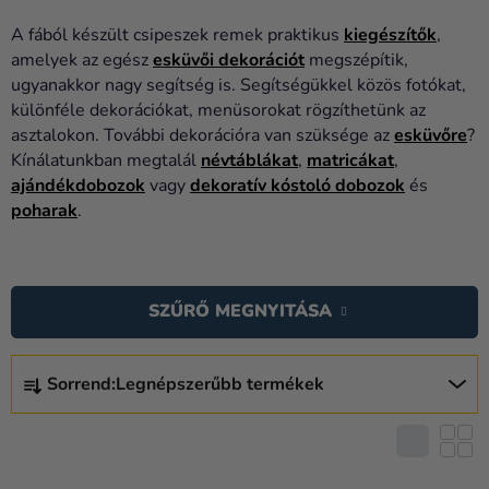
Lufik
A fából készült csipeszek remek praktikus
kiegészítők
,
Esküvő
amelyek az egész
esküvői dekorációt
megszépítik,
ugyanakkor nagy segítség is. Segítségükkel közös fotókat,
Party
különféle dekorációkat, menüsorokat rögzíthetünk az
asztalokon. További dekorációra van szüksége az
esküvőre
?
Dekoráció
Kínálatunkban megtalál
névtáblákat
,
matricákat
,
és
ajándékdobozok
vagy
dekoratív kóstoló dobozok
és
kiegészítők
poharak
.
Jelmezek
T
Ruházat
E
SZŰRŐ MEGNYITÁSA
R
Sütés
M
T
Újdonság
É
Sorrend:
Legnépszerűbb termékek
E
K
Ajándékok
R
E
M
Ünnepek
K
É