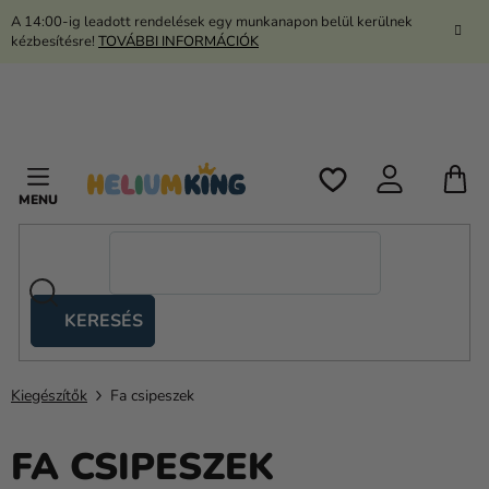
Ugrás
A 14:00-ig leadott rendelések egy munkanapon belül kerülnek
a
kézbesítésre!
TOVÁBBI INFORMÁCIÓK
fő
tartalomhoz
K
KERESÉS
Ollós
sátrak
Kiegészítők
Fa csipeszek
Kanekalon
Hélium
FA CSIPESZEK
és