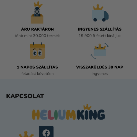
T
A
I
R
Á
ÁRU RAKTÁRON
INGYENES SZÁLLÍTÁS
N
több mint 30.000 termék
19 900 ft felett kínáljuk
Y
Í
T
Á
1 NAPOS SZÁLLÍTÁS
VISSZAKÜLDÉS 30 NAP
S
feladást követően
ingyenes
E
L
E
L
KAPCSOLAT
M
Á
E
B
I
L
É
C