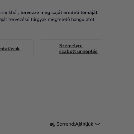
latunkból,
tervezze meg saját eredeti témáját
saját tervezésű tárgyak megfelelő hangulatot
Személyre
mtatások
szabott ünneplés
T
Sorrend:
Ajánljuk
E