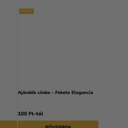
R
EGYEDI
M
É
K
E
K
R
E
N
z
Ajándék címke - Fekete Elegancia
D
E
100 Ft-tól
Z
É
BŐVEBBEN