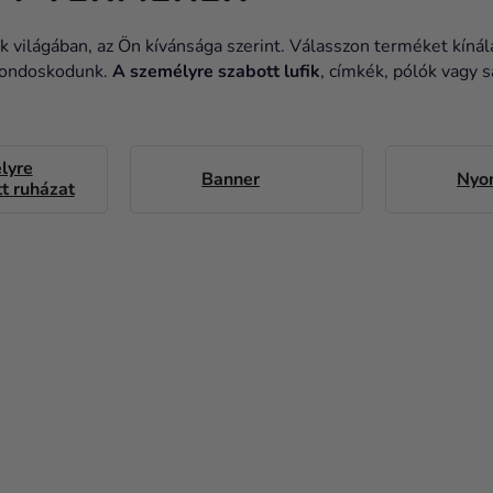
k világában, az Ön kívánsága szerint. Válasszon terméket kíná
 gondoskodunk.
A személyre szabott lufik
, címkék, pólók vagy 
lyre
Banner
Nyo
t ruházat