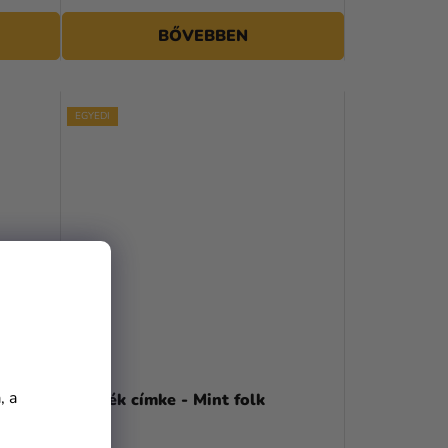
BŐVEBBEN
EGYEDI
, a
Ajándék címke - Mint folk