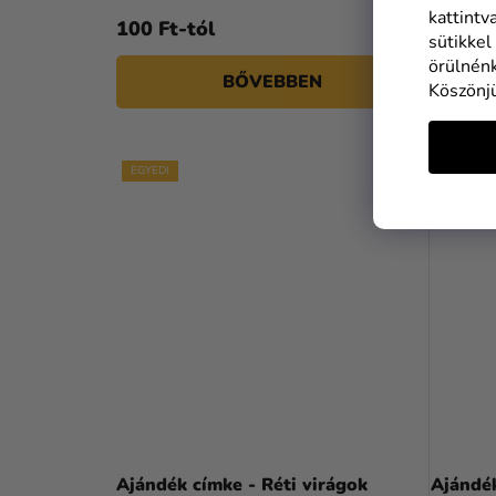
kattintv
100 Ft-tól
100 Ft
sütikkel
örülnénk
BŐVEBBEN
Köszönj
EGYEDI
EGYEDI
Ajándék címke - Réti virágok
Ajándé