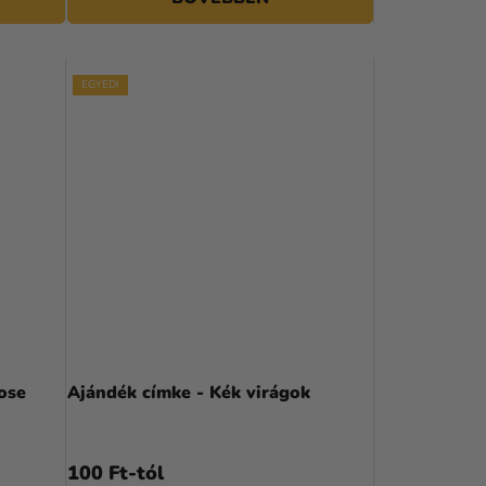
S
E
EGYEDI
ose
Ajándék címke - Kék virágok
100 Ft-tól