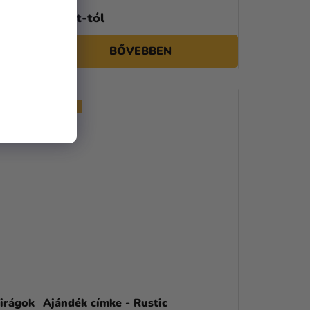
100 Ft-tól
BŐVEBBEN
EGYEDI
virágok
Ajándék címke - Rustic