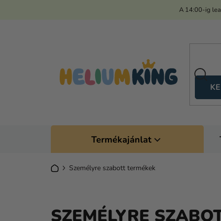
Ugrás
A 14:00-ig le
a
fő
tartalomhoz
KE
Termékajánlat
Kezdőlap
Személyre szabott termékek
SZEMÉLYRE SZABO