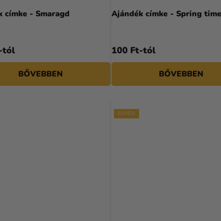
k címke - Smaragd
Ajándék címke - Spring tim
-tól
100 Ft-tól
BŐVEBBEN
BŐVEBBEN
EGYEDI