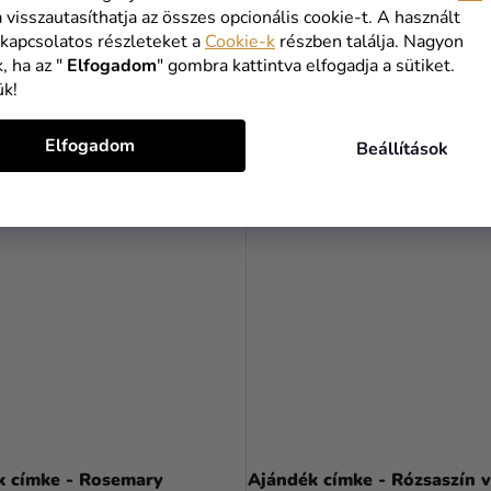
a visszautasíthatja az összes opcionális cookie-t. A használt
-tól
100 Ft-tól
 kapcsolatos részleteket a
Cookie-k
részben találja. Nagyon
, ha az "
Elfogadom
" gombra kattintva elfogadja a sütiket.
BŐVEBBEN
BŐVEBBEN
ük!
Elfogadom
Beállítások
EGYEDI
k címke - Rosemary
Ajándék címke - Rózsaszín 