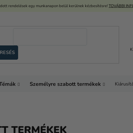
adott rendelések egy munkanapon belül kerülnek kézbesítésre!
TOVÁBBI IN
K
RESÉS
Témák
Személyre szabott termékek
Kiárusít
TT TERMÉKEK