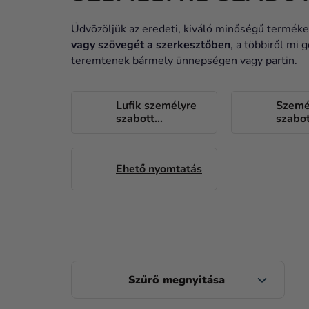
Üdvözöljük az eredeti, kiváló minőségű terméke
vagy szövegét a szerkesztőben
, a többiről mi
teremtenek bármely ünnepségen vagy partin.
Lufik személyre
Szemé
szabott
szabot
matricával
Ehető nyomtatás
O
L