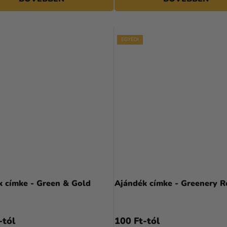
EGYEDI
k címke - Green & Gold
Ajándék címke - Greenery R
-tól
100 Ft-tól