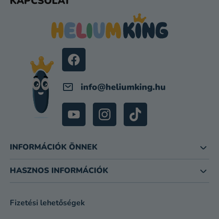
KAPCSOLAT
Á
B
L
É
C
info
@
heliumking.hu
INFORMÁCIÓK ÖNNEK
HASZNOS INFORMÁCIÓK
Fizetési lehetőségek