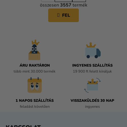
L
p
összesen
3557
termék
o
I
z
S
FEL
á
T
s
A
I
R
Á
N
Y
Í
ÁRU RAKTÁRON
INGYENES SZÁLLÍTÁS
T
több mint 30.000 termék
19 900 ft felett kínáljuk
Á
S
E
L
E
1 NAPOS SZÁLLÍTÁS
VISSZAKÜLDÉS 30 NAP
M
feladást követően
ingyenes
E
I
L