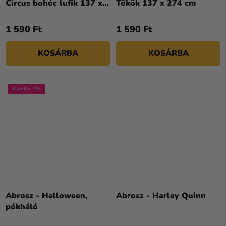
Circus bohóc lufik 137 x
Tökök 137 x 274 cm
274 cm
1 590 Ft
1 590 Ft
KOSÁRBA
KOSÁRBA
KIÁRUSÍTÁS
Abrosz - Halloween,
Abrosz - Harley Quinn
pókháló