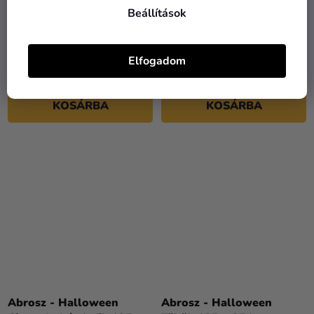
Beállítások
Abrosz - fehér
Abrosz - Gyönyörű lovak
négyszögletes 180 x 300
cm
Elfogadom
4 720 Ft
1 770 Ft
KOSÁRBA
KOSÁRBA
Abrosz - Halloween
Abrosz - Halloween