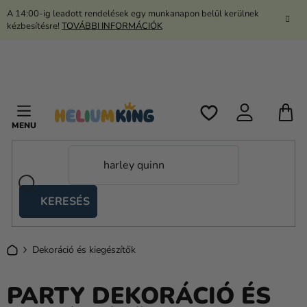
Ugrás
A 14:00-ig leadott rendelések egy munkanapon belül kerülnek
a
kézbesítésre!
TOVÁBBI INFORMÁCIÓK
fő
tartalomhoz
K
KERESÉS
Ollós
sátrak
Kezdőlap
Dekoráció és kiegészítők
Kanekalon
Hélium
PARTY DEKORÁCIÓ ÉS
és