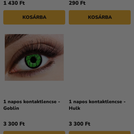
[100 db]
1 430 Ft
290 Ft
E
KOSÁRBA
KOSÁRBA
1 napos kontaktlencse -
1 napos kontaktlencse -
Goblin
Hulk
3 300 Ft
3 300 Ft