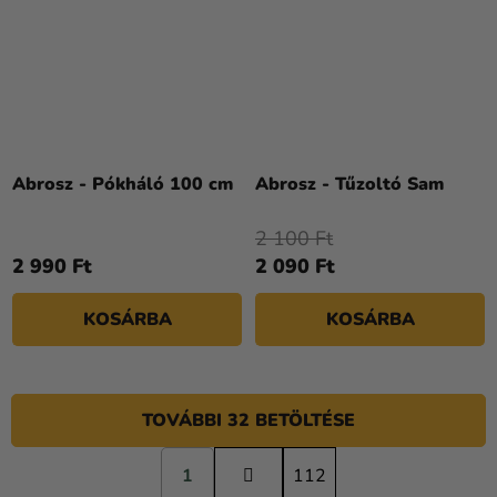
Abrosz - Pókháló 100 cm
Abrosz - Tűzoltó Sam
2 100 Ft
2 990 Ft
2 090 Ft
KOSÁRBA
KOSÁRBA
TOVÁBBI 32 BETÖLTÉSE
L
1
a
112