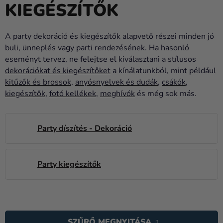
KIEGÉSZÍTŐK
Lufik
Esküvő
A party dekoráció és kiegészítők alapvető részei minden jó
Party
buli, ünneplés vagy parti rendezésének. Ha hasonló
eseményt tervez, ne felejtse el kiválasztani a stílusos
Dekoráció
dekorációkat és kiegészítőket
a kínálatunkból, mint például
és
kitűzők és brossok
,
anyósnyelvek és dudák
,
csákók
,
kiegészítők
kiegészítők
,
fotó kellékek
,
meghívók
és még sok más.
Jelmezek
Party díszítés - Dekoráció
Ruházat
Sütés
Party kiegészítők
Újdonság
Ajándékok
T
Ünnepek
E
SZŰRŐ MEGNYITÁSA