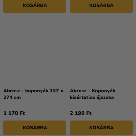
KOSÁRBA
KOSÁRBA
Abrosz - koponyák 137 x
Abrosz - Koponyák
274 cm
kísérteties éjszaka
1 170 Ft
2 190 Ft
KOSÁRBA
KOSÁRBA