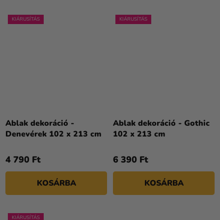
KIÁRUSÍTÁS
KIÁRUSÍTÁS
Ablak dekoráció -
Ablak dekoráció - Gothic
Denevérek 102 x 213 cm
102 x 213 cm
4 790 Ft
6 390 Ft
KOSÁRBA
KOSÁRBA
KIÁRUSÍTÁS