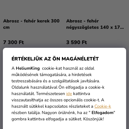
Abrosz - fehér kerek 300
Abrosz - fehér
cm
négyszögletes 140 x 170
cm
7 300 Ft
3 590 Ft
KOSÁRBA
KOSÁRBA
ÉRTÉKELJÜK AZ ÖN MAGÁNÉLETÉT
A
HeliumKing
cookie-kat használ az oldal
működésének támogatására, a hirdetések
testreszabására és a szolgáltatások javítására.
Oldalunk használatával Ön elfogadja a cookie-k
használatát. Természetesen
ide
kattintva
visszautasíthatja az összes opcionális cookie-t. A
használt sütikkel kapcsolatos részleteket a
Cookie-k
részben találja. Nagyon örülnénk, ha az "
Elfogadom
"
gombra kattintva elfogadja a sütiket. Köszönjük!