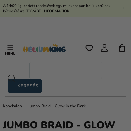
Ugrás
A 14:00-ig leadott rendelések egy munkanapon belül kerülnek
a
kézbesítésre!
TOVÁBBI INFORMÁCIÓK
fő
tartalomhoz
K
KERESÉS
Ollós
sátrak
Kanekalon
Jumbo Braid - Glow in the Dark
Kanekalon
Hélium
JUMBO BRAID - GLOW
és