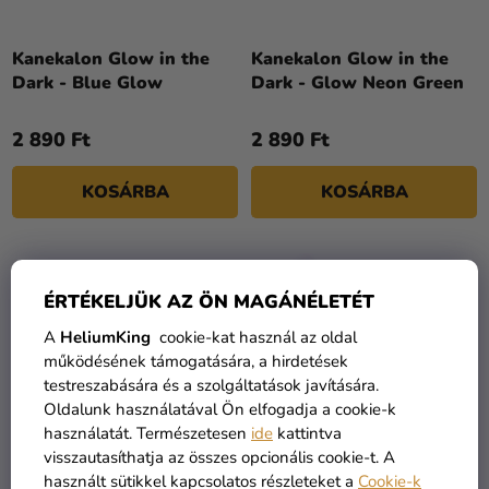
D
Kreatív
E
kellékek
Z
Kanekalon Glow in the
Kanekalon Glow in the
Dark - Blue Glow
Dark - Glow Neon Green
Témák
É
S
Személyre
2 890 Ft
2 890 Ft
E
szabott
termékek
KOSÁRBA
KOSÁRBA
Kiárusítás
Rólunk
ÉRTÉKELJÜK AZ ÖN MAGÁNÉLETÉT
Kapcsolat
A
HeliumKing
cookie-kat használ az oldal
működésének támogatására, a hirdetések
testreszabására és a szolgáltatások javítására.
Oldalunk használatával Ön elfogadja a cookie-k
használatát. Természetesen
ide
kattintva
visszautasíthatja az összes opcionális cookie-t. A
használt sütikkel kapcsolatos részleteket a
Cookie-k