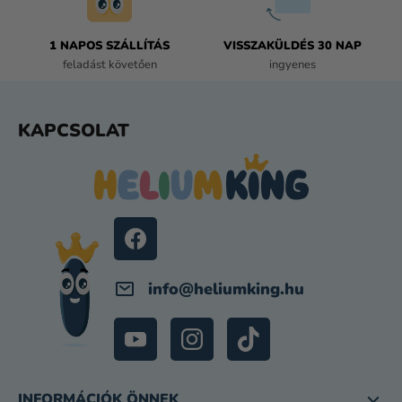
T
Á
1 NAPOS SZÁLLÍTÁS
VISSZAKÜLDÉS 30 NAP
S
feladást követően
ingyenes
E
L
E
L
KAPCSOLAT
M
Á
E
B
I
L
É
C
info
@
heliumking.hu
INFORMÁCIÓK ÖNNEK