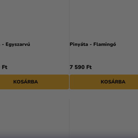
 - Egyszarvú
Pinyáta - Flamingó
 Ft
7 590 Ft
KOSÁRBA
KOSÁRBA