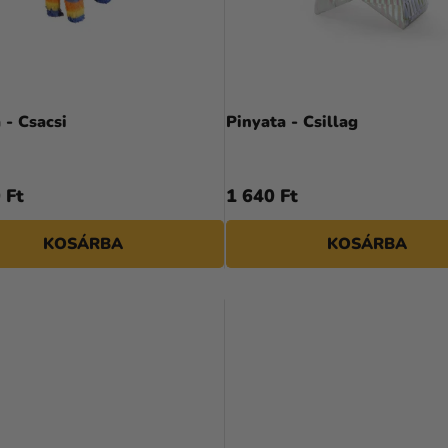
 - Csacsi
Pinyata - Csillag
 Ft
1 640 Ft
KOSÁRBA
KOSÁRBA