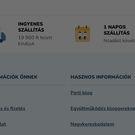
S
T
A
I
INGYENES
1 NAPOS
R
SZÁLLÍTÁS
SZÁLLÍTÁS
Á
19 900 ft felett
feladást köve
N
kínáljuk
Y
Í
T
Á
S
MÁCIÓK ÖNNEK
HASZNOS INFORMÁCIÓK
E
L
Parti blog
E
M
ás és fizetés
Együttműködés bloggerekn
E
I
lat
Nagykereskedelem