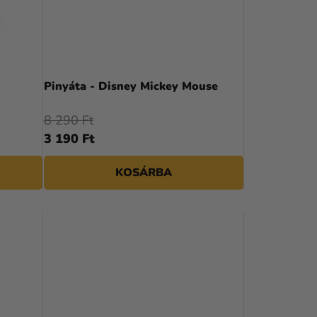
K
R
E
N
Pinyáta - Disney Mickey Mouse
D
8 290 Ft
E
3 190 Ft
Z
KOSÁRBA
É
S
E