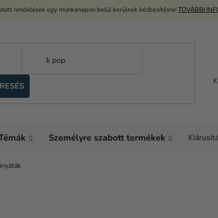
adott rendelések egy munkanapon belül kerülnek kézbesítésre!
TOVÁBBI IN
K
RESÉS
Témák
Személyre szabott termékek
Kiárusít
inyáták