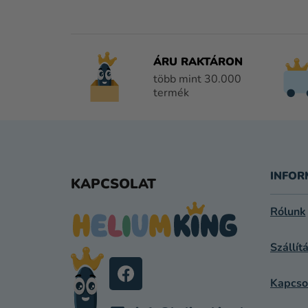
ÁRU RAKTÁRON
több mint 30.000
termék
L
Á
INFOR
KAPCSOLAT
B
Rólunk
L
Szállít
É
C
Kapcso