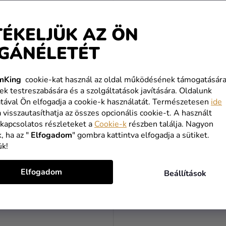
TÉKELJÜK AZ ÖN
GÁNÉLETÉT
mKing
cookie-kat használ az oldal működésének támogatására
a - Pókember Crime Fighter
Pinyata - vasorrú bába
ek testreszabására és a szolgáltatások javítására. Oldalunk
tával Ön elfogadja a cookie-k használatát. Természetesen
ide
a visszautasíthatja az összes opcionális cookie-t. A használt
Ft
13 490 Ft
 kapcsolatos részleteket a
Cookie-k
részben találja. Nagyon
, ha az "
Elfogadom
" gombra kattintva elfogadja a sütiket.
KOSÁRBA
KOSÁRBA
ük!
Elfogadom
Beállítások
TOP