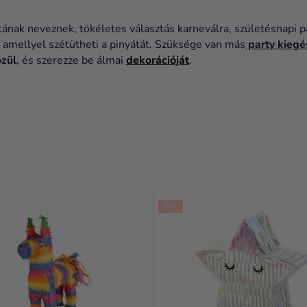
tának neveznek, tökéletes választás karneválra, születésnapi p
, amellyel szétütheti a pinyátát. Szüksége van más
party kiegé
zül
, és szerezze be álmai
dekorációját
.
TOP