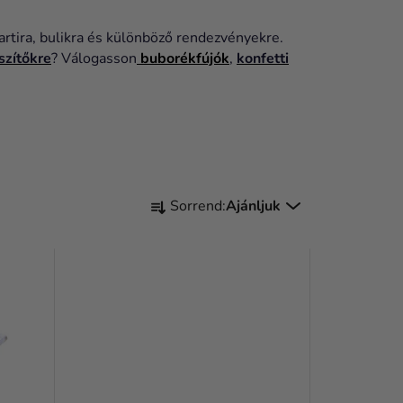
artira, bulikra és különböző rendezvényekre.
szítőkre
? Válogasson
buborékfújók
,
konfetti
T
Sorrend:
Ajánljuk
E
R
M
É
K
E