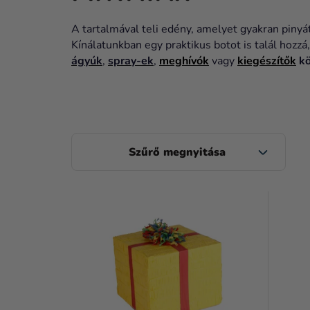
A tartalmával teli edény, amelyet gyakran pinyá
Kínálatunkban egy praktikus botot is talál hozzá
ágyúk
,
spray-ek
,
meghívók
vagy
kiegészítők
kö
O
L
D
T
A
E
L
R
S
M
Ó
É