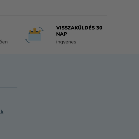
VISSZAKÜLDÉS 30
NAP
tően
ingyenes
ek