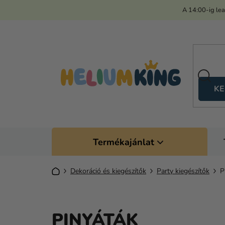
Ugrás
A 14:00-ig le
a
fő
tartalomhoz
KE
Termékajánlat
Kezdőlap
Dekoráció és kiegészítők
Party kiegészítők
P
PINYÁTÁK