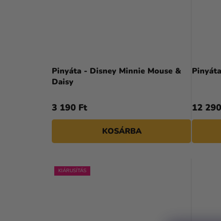
Pinyáta - Disney Minnie Mouse &
Pinyáta
Daisy
3 190 Ft
12 290
KOSÁRBA
KIÁRUSÍTÁS