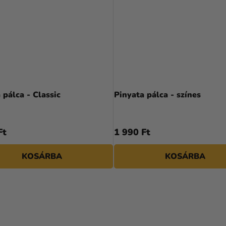
 pálca - Classic
Pinyata pálca - színes
Ft
1 990 Ft
KOSÁRBA
KOSÁRBA