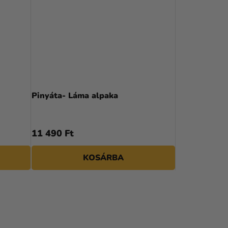
Pinyáta- Láma alpaka
11 490 Ft
KOSÁRBA