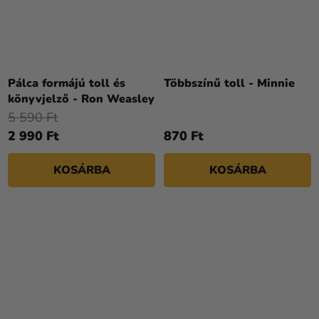
Pálca formájú toll és
Többszínű toll - Minnie
könyvjelző - Ron Weasley
5 590 Ft
2 990 Ft
870 Ft
KOSÁRBA
KOSÁRBA