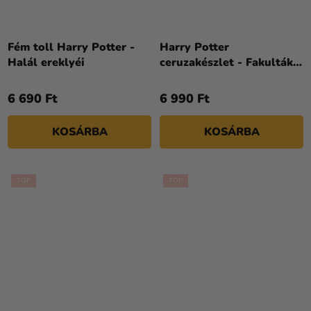
Fém toll Harry Potter -
Harry Potter
Halál ereklyéi
ceruzakészlet - Fakulták
6db
6 690 Ft
6 990 Ft
KOSÁRBA
KOSÁRBA
TOP
TOP