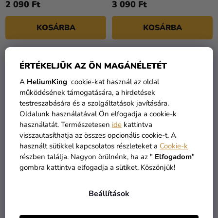
2 090 Ft
3 090 Ft
KOSÁRBA
KOSÁRBA
KIÁRUSÍTÁS
ÉRTÉKELJÜK AZ ÖN MAGÁNÉLETÉT
A
HeliumKing
cookie-kat használ az oldal
működésének támogatására, a hirdetések
testreszabására és a szolgáltatások javítására.
Oldalunk használatával Ön elfogadja a cookie-k
használatát. Természetesen
ide
kattintva
visszautasíthatja az összes opcionális cookie-t. A
használt sütikkel kapcsolatos részleteket a
Cookie-k
részben találja. Nagyon örülnénk, ha az "
Elfogadom
"
Harry Potter toll -
Írószer készlet -
gombra kattintva elfogadja a sütiket. Köszönjük!
Vágány 9 és 3/4
Egyszarvú
Beállítások
1 990 Ft
1 790 Ft