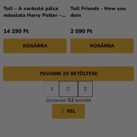
Toll – A varázsló pálca
Toll Friends - How you
másolata Harry Potter –
doin
Harry
14 290 Ft
2 090 Ft
KOSÁRBA
KOSÁRBA
TOVÁBBI 20 BETÖLTÉSE
L
1
a
2
L
p
összesen
52
termék
o
I
z
S
FEL
á
T
s
A
I
R