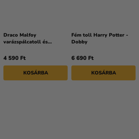
Draco Malfoy
Fém toll Harry Potter -
varázspálcatoll és
Dobby
könyvjelző
4 590 Ft
6 690 Ft
KOSÁRBA
KOSÁRBA