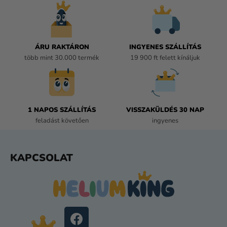
Á
N
Y
Í
ÁRU RAKTÁRON
INGYENES SZÁLLÍTÁS
T
több mint 30.000 termék
19 900 ft felett kínáljuk
Á
S
E
L
E
1 NAPOS SZÁLLÍTÁS
VISSZAKÜLDÉS 30 NAP
M
feladást követően
ingyenes
E
I
L
KAPCSOLAT
Á
B
L
É
C