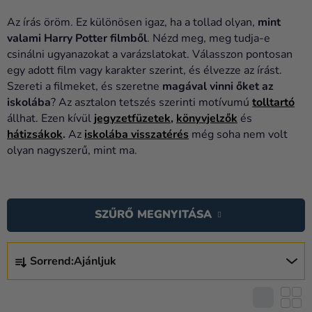
Lufik
Az írás öröm. Ez különösen igaz, ha a tollad olyan,
mint
Esküvő
valami Harry Potter filmből
. Nézd meg, meg tudja-e
csinálni ugyanazokat a varázslatokat. Válasszon pontosan
Party
egy adott film vagy karakter szerint, és élvezze az írást.
Szereti a filmeket, és szeretne
magával vinni őket az
Dekoráció
iskolába
? Az asztalon tetszés szerinti motívumú
tolltartó
és
állhat. Ezen kívül
jegyzetfüzetek
,
könyvjelzők
és
kiegészítők
hátizsákok
.
Az
iskolába visszatérés
még soha nem volt
olyan nagyszerű, mint ma.
Jelmezek
Ruházat
T
E
Sütés
SZŰRŐ MEGNYITÁSA
R
Újdonság
M
T
É
Sorrend:
Ajánljuk
E
Ajándékok
K
R
Ünnepek
E
M