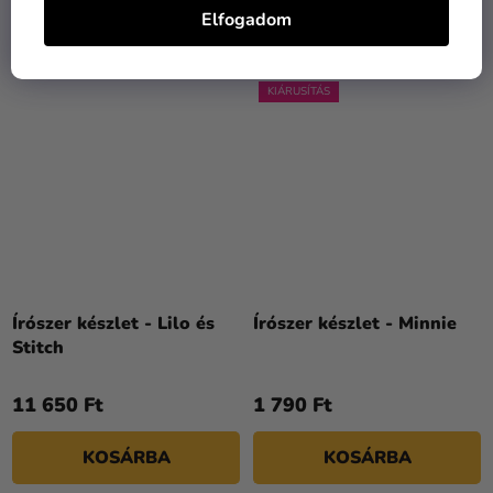
KOSÁRBA
KOSÁRBA
Elfogadom
KIÁRUSÍTÁS
Írószer készlet - Lilo és
Írószer készlet - Minnie
Stitch
11 650 Ft
1 790 Ft
KOSÁRBA
KOSÁRBA