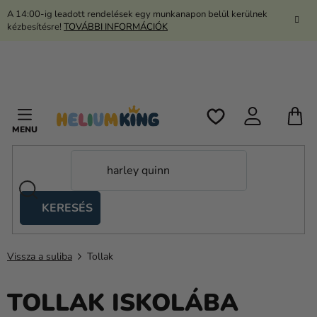
Ugrás
A 14:00-ig leadott rendelések egy munkanapon belül kerülnek
a
kézbesítésre!
TOVÁBBI INFORMÁCIÓK
fő
tartalomhoz
K
KERESÉS
Ollós
sátrak
Vissza a suliba
Tollak
Kanekalon
Hélium
TOLLAK ISKOLÁBA
és