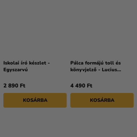
Iskolai író készlet -
Pálca formájú toll és
Egyszarvú
könyvjelző - Lucius
Malfoy
2 890 Ft
4 490 Ft
KOSÁRBA
KOSÁRBA