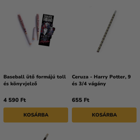
K
É
Kreatív
L
K
kellékek
I
E
Témák
S
K
T
R
Személyre
Á
E
szabott
J
termékek
N
A
D
Kiárusítás
E
Z
Rólunk
Baseball ütő formájú toll
Ceruza - Harry Potter, 9
és könyvjelző
és 3/4 vágány
É
Kapcsolat
S
4 590 Ft
655 Ft
E
KOSÁRBA
KOSÁRBA