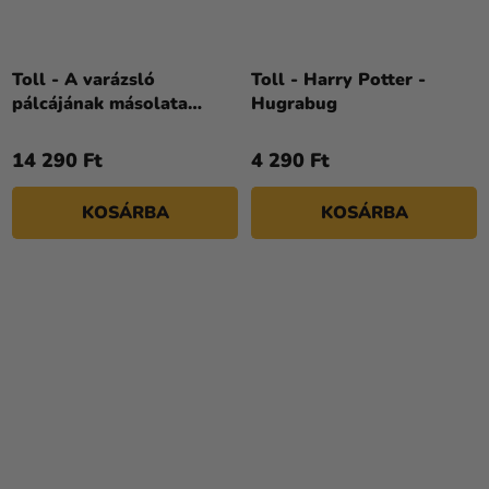
Toll - A varázsló
Toll - Harry Potter -
pálcájának másolata
Hugrabug
Harry Potter –
Dumbledore
14 290 Ft
4 290 Ft
KOSÁRBA
KOSÁRBA