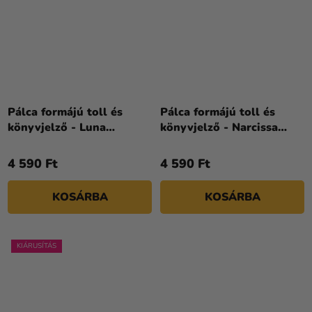
Pálca formájú toll és
Pálca formájú toll és
könyvjelző - Luna
könyvjelző - Narcissa
Lovegood
Malfoy
4 590 Ft
4 590 Ft
KOSÁRBA
KOSÁRBA
KIÁRUSÍTÁS