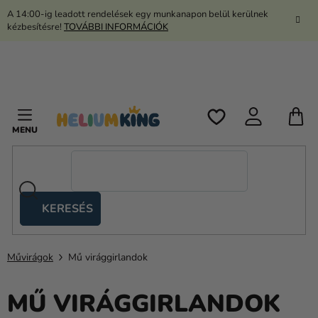
Ugrás
A 14:00-ig leadott rendelések egy munkanapon belül kerülnek
a
kézbesítésre!
TOVÁBBI INFORMÁCIÓK
fő
tartalomhoz
K
KERESÉS
Ollós
sátrak
Művirágok
Mű virággirlandok
Kanekalon
Hélium
MŰ VIRÁGGIRLANDOK
és