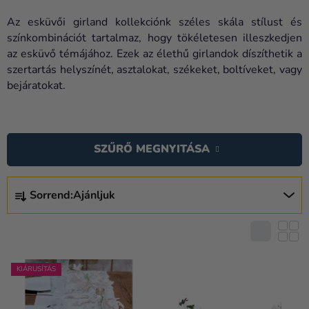
Lufik
Az esküvői girland kollekciónk széles skála stílust és
Esküvő
színkombinációt tartalmaz, hogy tökéletesen illeszkedjen
az esküvő témájához. Ezek az élethű girlandok díszíthetik a
Party
szertartás helyszínét, asztalokat, székeket, boltíveket, vagy
bejáratokat.
Dekoráció
és
T
kiegészítők
E
SZŰRŐ MEGNYITÁSA
Jelmezek
R
M
Ruházat
T
É
Sorrend:
Ajánljuk
E
Sütés
K
R
E
M
Újdonság
K
É
Ajándékok
L
K
KIÁRUSÍTÁS
I
E
Ünnepek
S