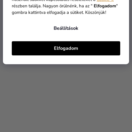
részben találja. Nagyon örülnénk, ha az "
Elfogadom
"
gombra kattintva elfogadja a sütiket. Köszönjük!
Dekoratív girland -
Esküvői girland - Világos
Virágkeverék 120 cm
rózsaszín hortenzia 220
Beállítások
cm
5 220 Ft
7 750 Ft
Elfogadom
KOSÁRBA
KOSÁRBA