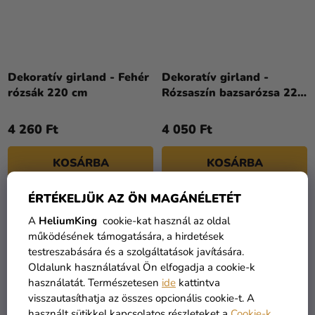
Dekoratív girland - Fehér
Dekoratív girland -
rózsák 220 cm
Rózsaszín bazsarózsa 220
cm
4 260 Ft
4 050 Ft
KOSÁRBA
KOSÁRBA
ÉRTÉKELJÜK AZ ÖN MAGÁNÉLETÉT
A
HeliumKing
cookie-kat használ az oldal
működésének támogatására, a hirdetések
testreszabására és a szolgáltatások javítására.
Oldalunk használatával Ön elfogadja a cookie-k
használatát. Természetesen
ide
kattintva
visszautasíthatja az összes opcionális cookie-t. A
használt sütikkel kapcsolatos részleteket a
Cookie-k