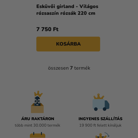
Esküvői girland - Világos
rózsaszín rózsák 220 cm
7 750 Ft
KOSÁRBA
összesen
7
termék
L
I
S
T
A
I
R
Á
ÁRU RAKTÁRON
INGYENES SZÁLLÍTÁS
N
több mint 30.000 termék
19 900 ft felett kínáljuk
Y