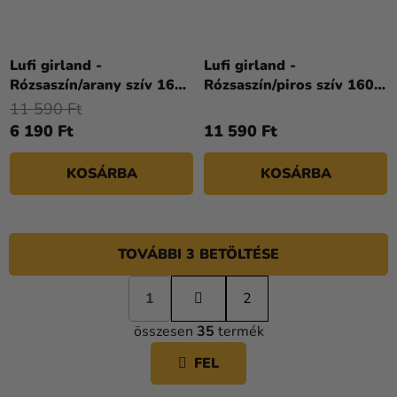
Lufi girland -
Lufi girland -
Rózsaszín/arany szív 160
Rózsaszín/piros szív 160
cm
cm
11 590 Ft
6 190 Ft
11 590 Ft
KOSÁRBA
KOSÁRBA
TOVÁBBI 3 BETÖLTÉSE
L
1
a
2
L
p
összesen
35
termék
o
I
z
S
FEL
á
T
s
A