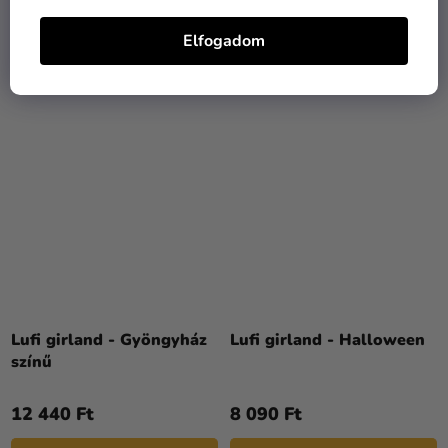
10 290 Ft
14 190 Ft
Elfogadom
KOSÁRBA
KOSÁRBA
Lufi girland - Gyöngyház
Lufi girland - Halloween
színű
12 440 Ft
8 090 Ft