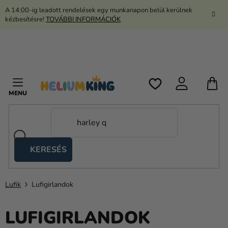
Ugrás
A 14:00-ig leadott rendelések egy munkanapon belül kerülnek
a
kézbesítésre!
TOVÁBBI INFORMÁCIÓK
fő
tartalomhoz
K
KERESÉS
Ollós
sátrak
Lufik
Lufigirlandok
Kanekalon
Hélium
LUFIGIRLANDOK
és