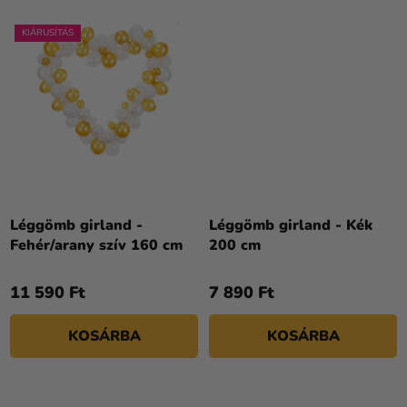
KIÁRUSÍTÁS
Léggömb girland -
Léggömb girland - Kék
Fehér/arany szív 160 cm
200 cm
11 590 Ft
7 890 Ft
KOSÁRBA
KOSÁRBA