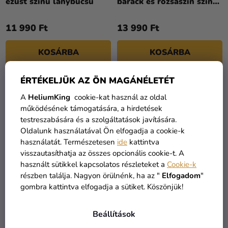
ezüst színű lánybúcsú
barack és rózsaszín színű
virágokkal
11 990 Ft
13 990 Ft
KOSÁRBA
KOSÁRBA
ÉRTÉKELJÜK AZ ÖN MAGÁNÉLETÉT
A
HeliumKing
cookie-kat használ az oldal
működésének támogatására, a hirdetések
testreszabására és a szolgáltatások javítására.
Oldalunk használatával Ön elfogadja a cookie-k
használatát. Természetesen
ide
kattintva
visszautasíthatja az összes opcionális cookie-t. A
használt sütikkel kapcsolatos részleteket a
Cookie-k
részben találja. Nagyon örülnénk, ha az "
Elfogadom
"
gombra kattintva elfogadja a sütiket. Köszönjük!
Lufi girland - fekete/arany
Lufi girland - Foci
200 cm
150x126cm
Beállítások