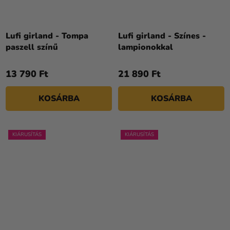
Lufi girland - Tompa
Lufi girland - Színes -
paszell színű
lampionokkal
13 790 Ft
21 890 Ft
KOSÁRBA
KOSÁRBA
KIÁRUSÍTÁS
KIÁRUSÍTÁS