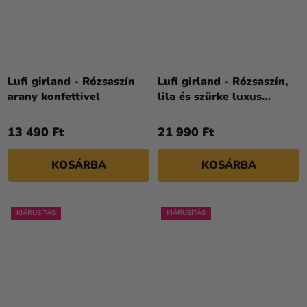
Lufi girland - Rózsaszín
Lufi girland - Rózsaszín,
arany konfettivel
lila és szürke luxus
virágokkal
13 490 Ft
21 990 Ft
KOSÁRBA
KOSÁRBA
KIÁRUSÍTÁS
KIÁRUSÍTÁS