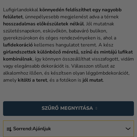
Lufik
Lufigirlandokkal
könnyedén feldíszíthet egy nagyobb
Esküvő
felületet
, ünnepélyesebb megjelenést adva a térnek
hosszadalmas előkészületek nélkül
. Jól mutatnak
Party
születésnapokon, esküvőkön, babaváró bulikon,
gyerekzsúrokon és céges rendezvényeken is, ahol a
Dekoráció
lufidekoráció
kellemes hangulatot teremt. A kész
és
girlandszettek különböző méretű, színű és mintájú lufikat
kiegészítők
kombinálnak
, így könnyen összeállíthat visszafogott, vidám
vagy elegánsabb dekorációt is. Válasszon stílust az
Jelmezek
alkalomhoz illően, és készítsen olyan léggömbdekorációt,
Ruházat
amely
kitölti a teret
, és a fotókon is
jól mutat
.
Sütés
T
E
Újdonság
SZŰRŐ MEGNYITÁSA
R
Ajándékok
M
T
É
Sorrend:
Ajánljuk
Ünnepek
E