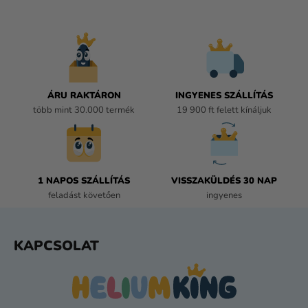
I
R
Á
N
Y
Í
ÁRU RAKTÁRON
INGYENES SZÁLLÍTÁS
T
több mint 30.000 termék
19 900 ft felett kínáljuk
Á
S
E
L
E
1 NAPOS SZÁLLÍTÁS
VISSZAKÜLDÉS 30 NAP
M
feladást követően
ingyenes
E
I
L
KAPCSOLAT
Á
B
L
É