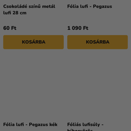
Csokoládé színű metál
Fólia lufi - Pegazus
lufi 28 cm
60 Ft
1 090 Ft
KOSÁRBA
KOSÁRBA
A
termék
Fólia lufi - Pegazus kék
Fóliás lufisúly -
átlagos
bíborvörös