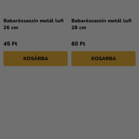
A
termék
Babarózsaszín metál lufi
Babarózsaszín metál lufi
átlagos
26 cm
28 cm
értékelése
5-
45 Ft
60 Ft
ből
5,0
KOSÁRBA
KOSÁRBA
csillag.