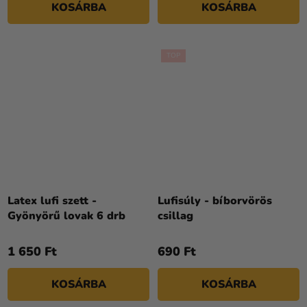
KOSÁRBA
KOSÁRBA
TOP
Latex lufi szett -
Lufisúly - bíborvörös
Gyönyörű lovak 6 drb
csillag
1 650 Ft
690 Ft
KOSÁRBA
KOSÁRBA