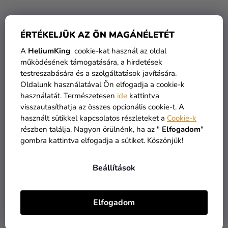
ÉRTÉKELJÜK AZ ÖN MAGÁNÉLETÉT
A
HeliumKing
cookie-kat használ az oldal
működésének támogatására, a hirdetések
testreszabására és a szolgáltatások javítására.
Oldalunk használatával Ön elfogadja a cookie-k
A
használatát. Természetesen
ide
kattintva
termék
Meleg rózsaszín metál
Metál kék lufi 13 cm
visszautasíthatja az összes opcionális cookie-t. A
átlagos
lufi 26 cm
használt sütikkel kapcsolatos részleteket a
Cookie-k
értékelése
részben találja. Nagyon örülnénk, ha az "
Elfogadom
"
5-
45 Ft
50 Ft
gombra kattintva elfogadja a sütiket. Köszönjük!
ből
4,0
KOSÁRBA
KOSÁRBA
Beállítások
csillag.
Elfogadom