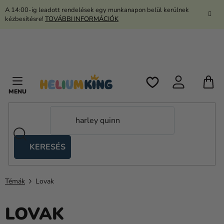
Ugrás
A 14:00-ig leadott rendelések egy munkanapon belül kerülnek
a
kézbesítésre!
TOVÁBBI INFORMÁCIÓK
fő
tartalomhoz
K
KERESÉS
Ollós
sátrak
Témák
Lovak
Kanekalon
Hélium
LOVAK
és