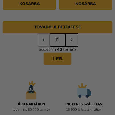
KOSÁRBA
KOSÁRBA
TOVÁBBI 8 BETÖLTÉSE
L
1
a
2
L
p
összesen
40
termék
o
I
z
S
FEL
á
T
s
A
I
R
Á
N
Y
Í
ÁRU RAKTÁRON
INGYENES SZÁLLÍTÁS
T
több mint 30.000 termék
19 900 ft felett kínáljuk
Á