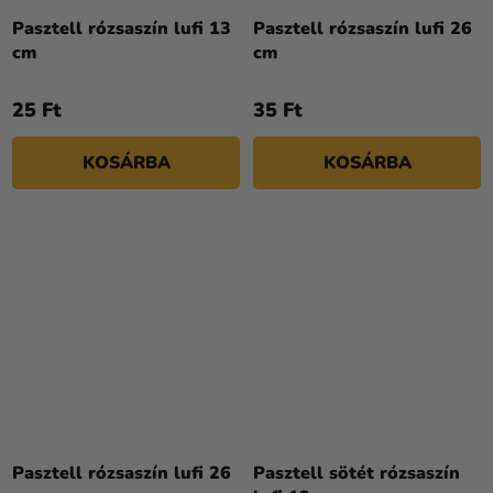
termék
Pasztell rózsaszín lufi 13
Pasztell rózsaszín lufi 26
átlagos
cm
cm
értékelése
5-
25 Ft
35 Ft
ből
5,0
KOSÁRBA
KOSÁRBA
csillag.
Pasztell rózsaszín lufi 26
Pasztell sötét rózsaszín