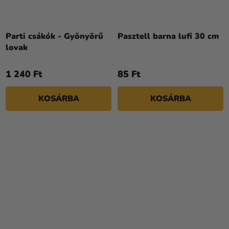
Parti csákók - Gyönyörű
Pasztell barna lufi 30 cm
lovak
1 240 Ft
85 Ft
KOSÁRBA
KOSÁRBA
A