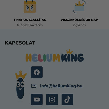
S
E
L
E
1 NAPOS SZÁLLÍTÁS
VISSZAKÜLDÉS 30 NAP
M
feladást követően
ingyenes
E
I
L
KAPCSOLAT
Á
B
L
É
C
info
@
heliumking.hu