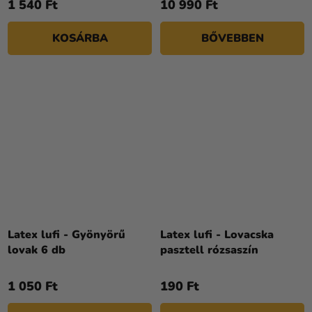
1 540 Ft
10 990 Ft
ből
4,3
KOSÁRBA
BŐVEBBEN
csillag.
Latex lufi - Gyönyörű
Latex lufi - Lovacska
lovak 6 db
pasztell rózsaszín
1 050 Ft
190 Ft