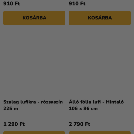
910 Ft
910 Ft
KOSÁRBA
KOSÁRBA
Szalag lufikra - rózsaszín
Álló fólia lufi - Hintaló
225 m
106 x 86 cm
1 290 Ft
2 790 Ft