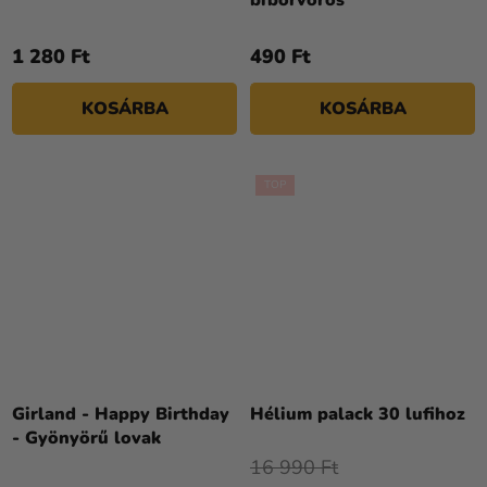
értékelése
5-
1 280 Ft
490 Ft
ből
5,0
KOSÁRBA
KOSÁRBA
csillag.
TOP
A
termék
Girland - Happy Birthday
Hélium palack 30 lufihoz
átlagos
- Gyönyörű lovak
értékelése
16 990 Ft
5-