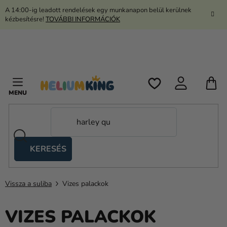
Ugrás
A 14:00-ig leadott rendelések egy munkanapon belül kerülnek
a
kézbesítésre!
TOVÁBBI INFORMÁCIÓK
fő
tartalomhoz
K
KERESÉS
Ollós
sátrak
Vissza a suliba
Vizes palackok
Kanekalon
Hélium
VIZES PALACKOK
és