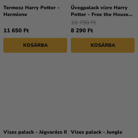
Termosz Harry Potter -
Üvegpalack vízre Harry
Hermione
Potter - Free the House
Elves
10 790 Ft
11 650 Ft
8 290 Ft
KOSÁRBA
KOSÁRBA
Vizes palack - Jégvarázs II
Vizes palack - Jungle