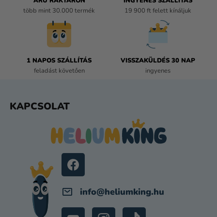
ÁRU RAKTÁRON
INGYENES SZÁLLÍTÁS
T
több mint 30.000 termék
19 900 ft felett kínáljuk
Á
S
E
L
E
1 NAPOS SZÁLLÍTÁS
VISSZAKÜLDÉS 30 NAP
M
feladást követően
ingyenes
E
I
L
KAPCSOLAT
Á
B
L
É
C
info
@
heliumking.hu