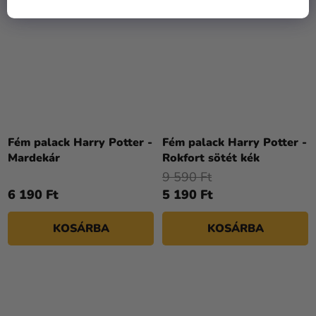
Fém palack Harry Potter -
Fém palack Harry Potter -
Mardekár
Rokfort sötét kék
9 590 Ft
6 190 Ft
5 190 Ft
KOSÁRBA
KOSÁRBA