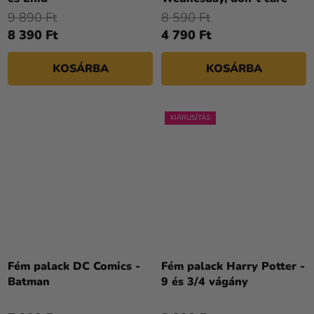
9 890 Ft
8 590 Ft
8 390 Ft
4 790 Ft
KOSÁRBA
KOSÁRBA
KIÁRUSÍTÁS
Fém palack DC Comics -
Fém palack Harry Potter -
Batman
9 és 3/4 vágány