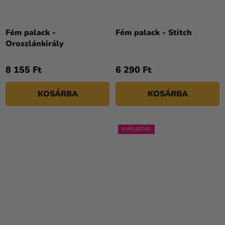
Fém palack -
Fém palack - Stitch
Oroszlánkirály
8 155 Ft
6 290 Ft
KOSÁRBA
KOSÁRBA
KIÁRUSÍTÁS