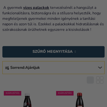
Lufik
A gyermek
vizes palackok
tervezésénél a hangsúlyt a
Esküvő
funkcionalitásra, biztonságra és a stílusra helyezték, hogy
megfeleljenek gyermekei minden igényének a tanítási
Party
napon és azon túl is. Ezekkel a palackokkal hidratálásnak és
szórakozásnak örülhetnek egyszerre a kisiskolások !
Dekoráció
és
T
kiegészítők
E
SZŰRŐ MEGNYITÁSA
Jelmezek
R
M
Ruházat
T
É
Sorrend:
Ajánljuk
E
Sütés
K
R
E
M
Újdonság
K
É
Ajándékok
L
K
KIÁRUSÍTÁS
KIÁRUSÍTÁS
I
E
Ünnepek
S