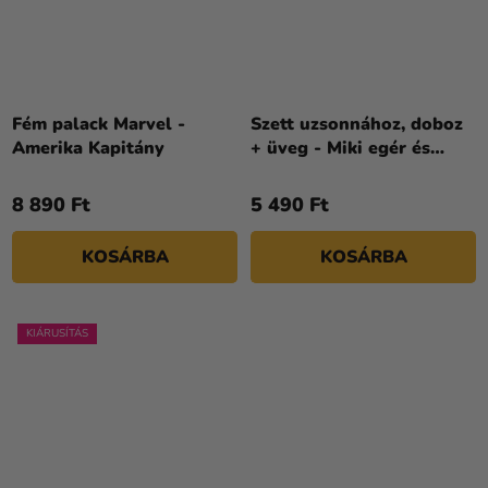
Fém palack Marvel -
Szett uzsonnához, doboz
Amerika Kapitány
+ üveg - Miki egér és
barátai
8 890 Ft
5 490 Ft
KOSÁRBA
KOSÁRBA
KIÁRUSÍTÁS