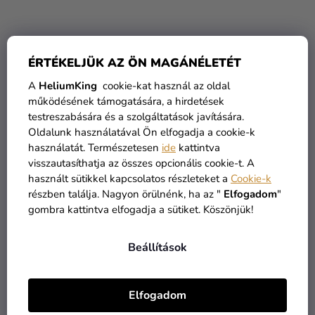
ÉRTÉKELJÜK AZ ÖN MAGÁNÉLETÉT
A
HeliumKing
cookie-kat használ az oldal
működésének támogatására, a hirdetések
testreszabására és a szolgáltatások javítására.
Oldalunk használatával Ön elfogadja a cookie-k
használatát. Természetesen
ide
kattintva
visszautasíthatja az összes opcionális cookie-t. A
Fém palack Harry Potter -
Fém palack Harry Potter -
használt sütikkel kapcsolatos részleteket a
Cookie-k
Kviddics kék-arany
Mardekár
részben találja. Nagyon örülnénk, ha az "
Elfogadom
"
gombra kattintva elfogadja a sütiket. Köszönjük!
10 390 Ft
8 890 Ft
Beállítások
KOSÁRBA
KOSÁRBA
Elfogadom
KIÁRUSÍTÁS