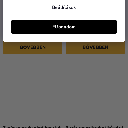
Beállítások
3 pár gyerek zokni készlet
3 pár gyerekzokni készlet
- Peppa malac zöld mix
- Batman sárga, 3 db
Elfogadom
2 090 Ft
1 750 Ft
BŐVEBBEN
BŐVEBBEN
3 pár gyerekzokni készlet
3 pár gyerekzokni készlet