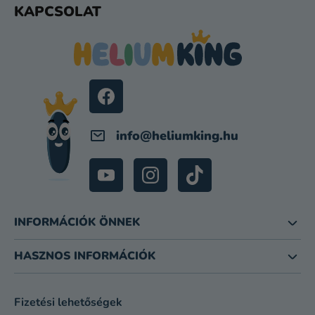
KAPCSOLAT
Á
B
L
É
C
info
@
heliumking.hu
INFORMÁCIÓK ÖNNEK
HASZNOS INFORMÁCIÓK
Fizetési lehetőségek