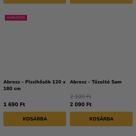
KIÁRUSÍTÁS
Abrosz - Pizsihősök 120 x
Abrosz - Tűzoltó Sam
180 cm
2 100 Ft
1 690 Ft
2 090 Ft
KOSÁRBA
KOSÁRBA