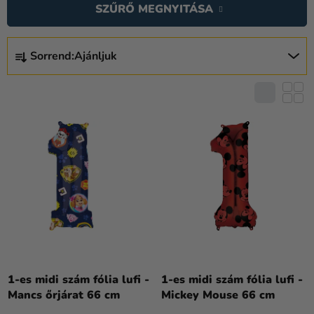
E
SZŰRŐ MEGNYITÁSA
Kreatív
R
kellékek
M
T
É
Témák
Sorrend:
Ajánljuk
E
K
R
Személyre
E
M
szabott
K
É
termékek
L
K
Kiárusítás
I
E
S
K
Rólunk
T
R
Á
Kapcsolat
E
J
N
A
D
A
E
termék
Z
1-es midi szám fólia lufi -
1-es midi szám fólia lufi -
átlagos
Mancs őrjárat 66 cm
Mickey Mouse 66 cm
É
értékelése