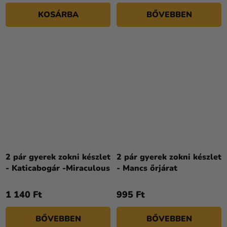
KOSÁRBA
BŐVEBBEN
2 pár gyerek zokni készlet
2 pár gyerek zokni készlet
- Katicabogár -Miraculous
- Mancs őrjárat
1 140 Ft
995 Ft
BŐVEBBEN
BŐVEBBEN