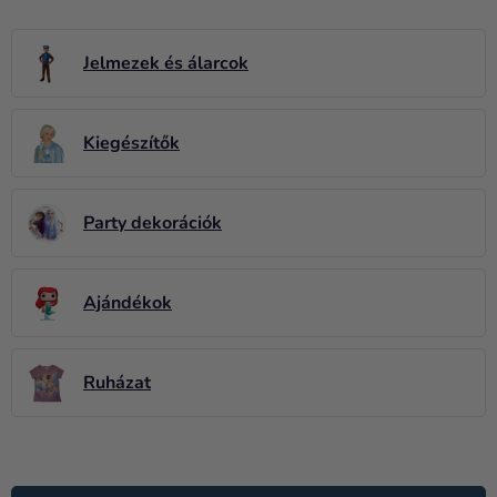
Lufik
Esküvő
Jelmezek és álarcok
Party
Kiegészítők
Dekoráció
és
kiegészítők
Party dekorációk
Jelmezek
Ruházat
Ajándékok
Sütés
Újdonság
Ruházat
Ajándékok
T
Ünnepek