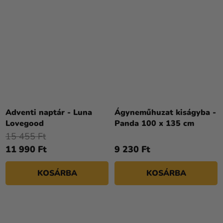
Adventi naptár - Luna
Ágyneműhuzat kiságyba -
Lovegood
Panda 100 x 135 cm
15 455 Ft
11 990 Ft
9 230 Ft
KOSÁRBA
KOSÁRBA