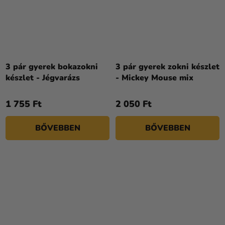
3 pár gyerek bokazokni
3 pár gyerek zokni készlet
készlet - Jégvarázs
- Mickey Mouse mix
1 755 Ft
2 050 Ft
BŐVEBBEN
BŐVEBBEN