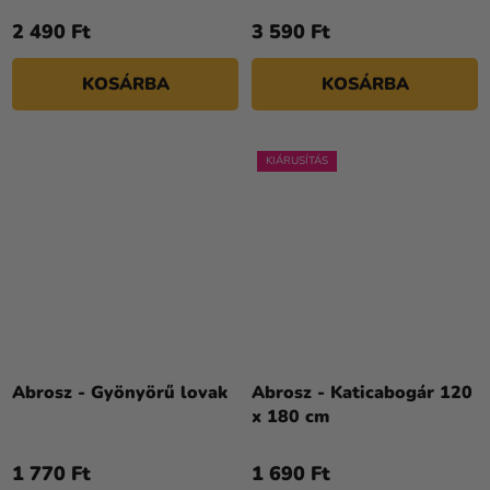
2 490 Ft
3 590 Ft
KOSÁRBA
KOSÁRBA
KIÁRUSÍTÁS
Abrosz - Gyönyörű lovak
Abrosz - Katicabogár 120
x 180 cm
1 770 Ft
1 690 Ft