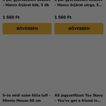
- Mancs őrjárat kék, 3 db
- Mancs őrjárat sárga, 3
db
1 560 Ft
1 560 Ft
BŐVEBBEN
BŐVEBBEN
5-ös midi szám fólia lufi -
A5 jegyzetfüzet Toy Story
Minnie Mouse 66 cm
– You've got a friend in
me