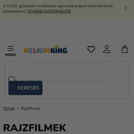
Ugrás
A 14:00-ig leadott rendelések egy munkanapon belül kerülnek
a
kézbesítésre!
TOVÁBBI INFORMÁCIÓK
fő
tartalomhoz
K
KERESÉS
Ollós
sátrak
Témák
Rajzfilmek
Kanekalon
Hélium
RAJZFILMEK
és