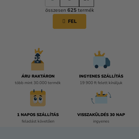
L
p
összesen
625
termék
o
I
z
S
FEL
á
T
s
A
I
R
Á
N
Y
Í
ÁRU RAKTÁRON
INGYENES SZÁLLÍTÁS
T
több mint 30.000 termék
19 900 ft felett kínáljuk
Á
S
E
L
E
1 NAPOS SZÁLLÍTÁS
VISSZAKÜLDÉS 30 NAP
M
feladást követően
ingyenes
E
I
L