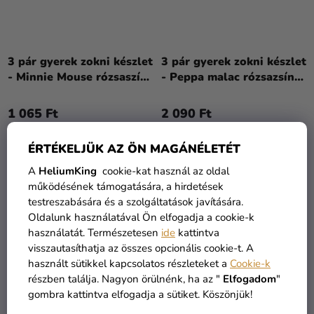
3 pár gyerek zokni készlet
3 pár gyerek zokni készlet
- Minnie Mouse rózsaszín
- Peppa malac rózsazsín
fehér mix
mix
1 065 Ft
2 090 Ft
BŐVEBBEN
BŐVEBBEN
ÉRTÉKELJÜK AZ ÖN MAGÁNÉLETÉT
A
HeliumKing
cookie-kat használ az oldal
működésének támogatására, a hirdetések
testreszabására és a szolgáltatások javítására.
Oldalunk használatával Ön elfogadja a cookie-k
használatát. Természetesen
ide
kattintva
visszautasíthatja az összes opcionális cookie-t. A
használt sütikkel kapcsolatos részleteket a
Cookie-k
részben találja. Nagyon örülnénk, ha az "
Elfogadom
"
gombra kattintva elfogadja a sütiket. Köszönjük!