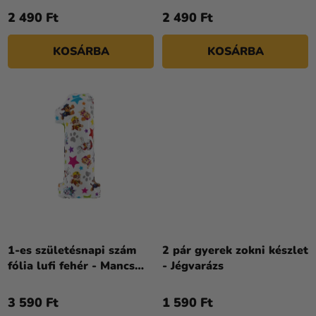
S
5-
2 490 Ft
2 490 Ft
E
ből
5,0
KOSÁRBA
KOSÁRBA
csillag.
1-es születésnapi szám
2 pár gyerek zokni készlet
fólia lufi fehér - Mancs
- Jégvarázs
őrjárat 72 cm
3 590 Ft
1 590 Ft