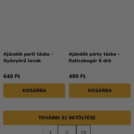
Ajándék parti táska -
Ajándék párty táska -
Gyönyörű lovak
Katicabogár 6 drb
640 Ft
490 Ft
KOSÁRBA
KOSÁRBA
TOVÁBBI 32 BETÖLTÉSE
L
1
a
20