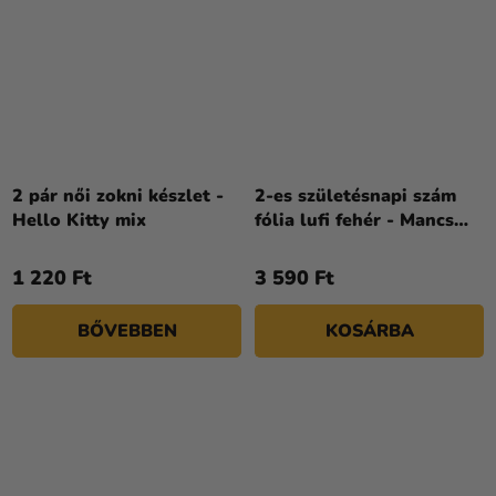
2 pár női zokni készlet -
2-es születésnapi szám
Hello Kitty mix
fólia lufi fehér - Mancs
őrjárat 72 cm
1 220 Ft
3 590 Ft
BŐVEBBEN
KOSÁRBA