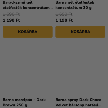
Barackszínű gél
Barna gél ételfesték
ételfesték koncentrátum
koncentrátum 30 g
30 g
1 690 Ft
1 690 Ft
1 190 Ft
1 190 Ft
KOSÁRBA
KOSÁRBA
Barna marcipán - Dark
Barna spray Dark Choco
Brown 250 g
Velvet bársony hatású