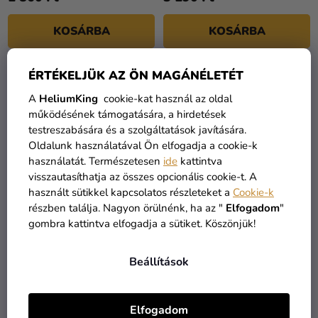
KOSÁRBA
KOSÁRBA
ÉRTÉKELJÜK AZ ÖN MAGÁNÉLETÉT
A
HeliumKing
cookie-kat használ az oldal
működésének támogatására, a hirdetések
testreszabására és a szolgáltatások javítására.
Oldalunk használatával Ön elfogadja a cookie-k
használatát. Természetesen
ide
kattintva
visszautasíthatja az összes opcionális cookie-t. A
használt sütikkel kapcsolatos részleteket a
Cookie-k
részben találja. Nagyon örülnénk, ha az "
Elfogadom
"
gombra kattintva elfogadja a sütiket. Köszönjük!
Bluebell zselés festék -
Bronz metál ételfesték -
Pasztell kék 25 g
Metallic Food Paint
Beállítások
Copper 30ml
2 190 Ft
3 190 Ft
1 590 Ft
1 990 Ft
Elfogadom
KOSÁRBA
KOSÁRBA