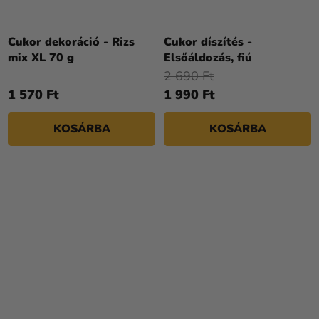
Cukor dekoráció - Rizs
Cukor díszítés -
mix XL 70 g
Elsőáldozás, fiú
2 690 Ft
1 570 Ft
1 990 Ft
KOSÁRBA
KOSÁRBA