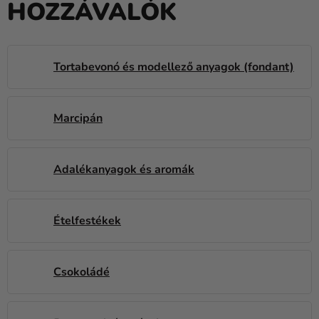
HOZZÁVALÓK
Lufik
Esküvő
Party
Tortabevonó és modellező anyagok (fondant)
Dekoráció
és
Marcipán
kiegészítők
Jelmezek
Adalékanyagok és aromák
Ruházat
Sütés
Ételfestékek
Újdonság
Ajándékok
Csokoládé
Ünnepek