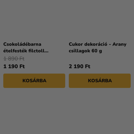
Csokoládébarna
Cukor dekoráció - Arany
ételfesték filctoll
csillagok 60 g
Chocolate Brown
1 890 Ft
1 190 Ft
2 190 Ft
KOSÁRBA
KOSÁRBA