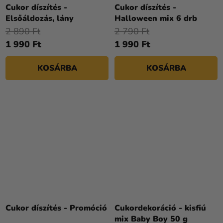
Cukor díszítés -
Cukor díszítés -
Elsőáldozás, lány
Halloween mix 6 drb
2 890 Ft
2 790 Ft
1 990 Ft
1 990 Ft
KOSÁRBA
KOSÁRBA
Cukor díszítés - Promóció
Cukordekoráció - kisfiú
mix Baby Boy 50 g