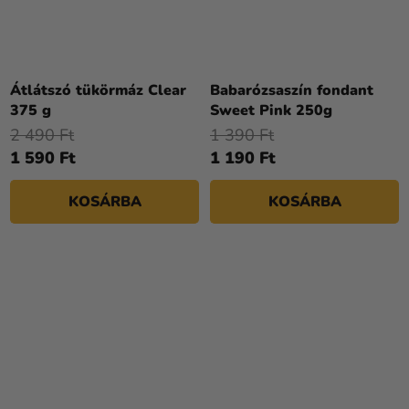
Átlátszó tükörmáz Clear
Babarózsaszín fondant
375 g
Sweet Pink 250g
2 490 Ft
1 390 Ft
1 590 Ft
1 190 Ft
KOSÁRBA
KOSÁRBA