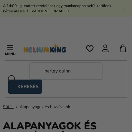
Ugrás
A 14:00-ig leadott rendelések egy munkanapon belül kerülnek
a
kézbesítésre!
TOVÁBBI INFORMÁCIÓK
fő
tartalomhoz
K
KERESÉS
Ollós
sátrak
Sütés
Alapanyagok és hozzávalók
Kanekalon
Hélium
ALAPANYAGOK ÉS
és