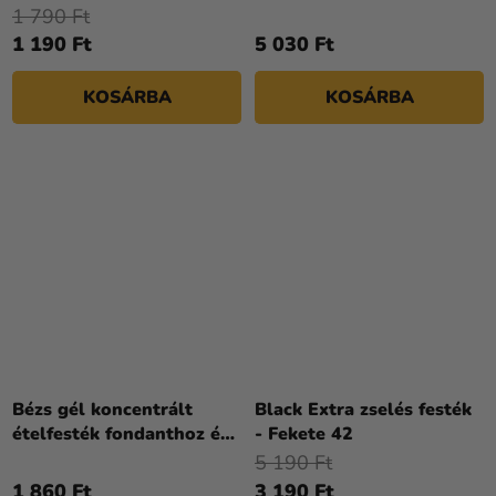
100 ml
1 790 Ft
1 190 Ft
5 030 Ft
KOSÁRBA
KOSÁRBA
Bézs gél koncentrált
Black Extra zselés festék
ételfesték fondanthoz és
- Fekete 42
csokoládéhoz 30 g
5 190 Ft
1 860 Ft
3 190 Ft