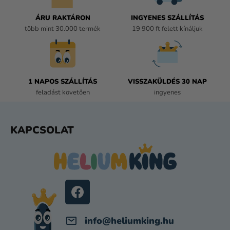
Y
Í
ÁRU RAKTÁRON
INGYENES SZÁLLÍTÁS
T
több mint 30.000 termék
19 900 ft felett kínáljuk
Á
S
E
L
E
1 NAPOS SZÁLLÍTÁS
VISSZAKÜLDÉS 30 NAP
M
feladást követően
ingyenes
E
I
L
KAPCSOLAT
Á
B
L
É
C
info
@
heliumking.hu