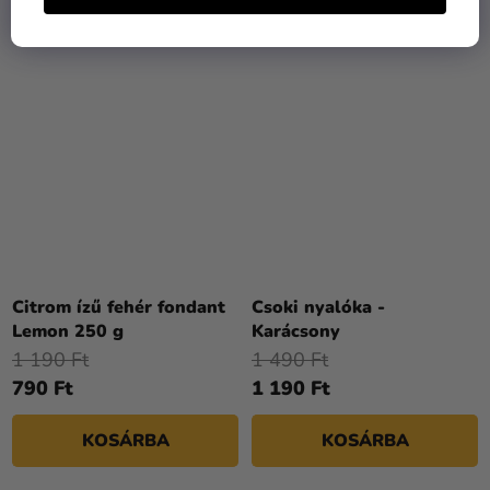
Citrom ízű fehér fondant
Csoki nyalóka -
Lemon 250 g
Karácsony
1 190 Ft
1 490 Ft
790 Ft
1 190 Ft
KOSÁRBA
KOSÁRBA