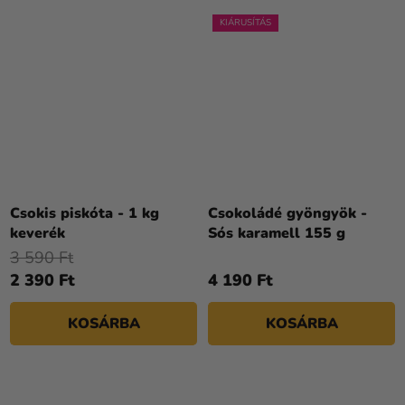
KIÁRUSÍTÁS
Csokis piskóta - 1 kg
Csokoládé gyöngyök -
keverék
Sós karamell 155 g
3 590 Ft
2 390 Ft
4 190 Ft
KOSÁRBA
KOSÁRBA