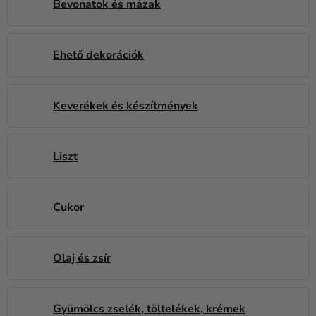
Bevonatok és mázak
Kreatív
kellékek
Témák
Ehető dekorációk
Személyre
szabott
Keverékek és készítmények
termékek
Kiárusítás
Liszt
Rólunk
Kapcsolat
Cukor
Olaj és zsír
Gyümölcs zselék, töltelékek, krémek