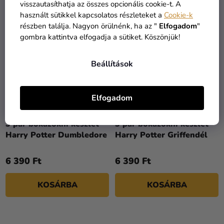
visszautasíthatja az összes opcionális cookie-t. A
használt sütikkel kapcsolatos részleteket a
Cookie-k
részben találja. Nagyon örülnénk, ha az "
Elfogadom
"
gombra kattintva elfogadja a sütiket. Köszönjük!
Beállítások
Elfogadom
3 pár bokazokni készlet -
3 pár bokazokni készlet -
Harry Potter Dumbledore
Harry Potter Griffendél
6 390 Ft
6 390 Ft
KOSÁRBA
KOSÁRBA