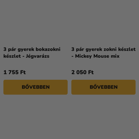
3 pár gyerek bokazokni
3 pár gyerek zokni készlet
készlet - Jégvarázs
- Mickey Mouse mix
1 755 Ft
2 050 Ft
BŐVEBBEN
BŐVEBBEN