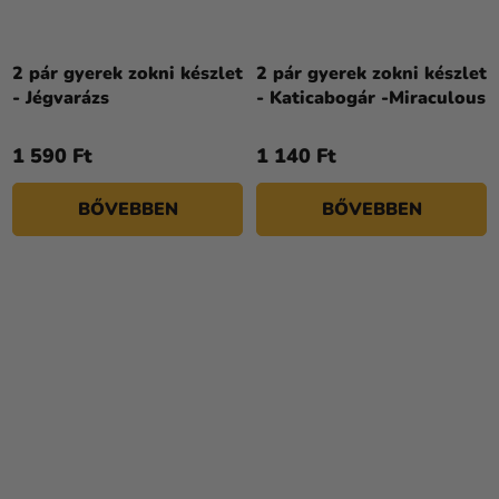
2 pár gyerek zokni készlet
2 pár gyerek zokni készlet
- Jégvarázs
- Katicabogár -Miraculous
1 590 Ft
1 140 Ft
BŐVEBBEN
BŐVEBBEN