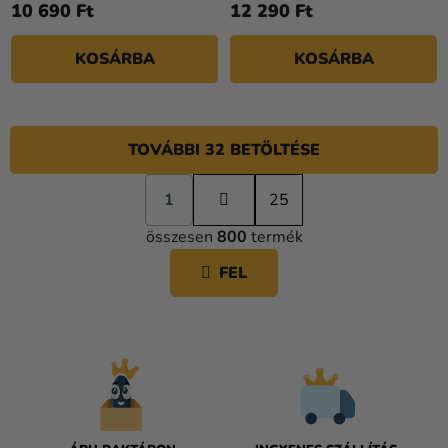
10 690 Ft
12 290 Ft
KOSÁRBA
KOSÁRBA
TOVÁBBI 32 BETÖLTÉSE
L
1
a
25
L
p
összesen
800
termék
o
I
z
S
FEL
á
T
s
A
I
R
Á
N
Y
Í