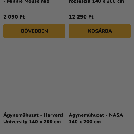
- Minnie Mouse mix
rózsaszín 140 x 200 cm
2 090 Ft
12 290 Ft
BŐVEBBEN
KOSÁRBA
Ágyneműhuzat - Harvard
Ágyneműhuzat - NASA
University 140 x 200 cm
140 x 200 cm