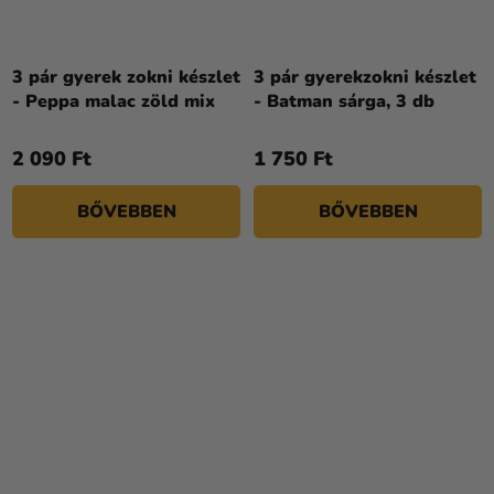
3 pár gyerek zokni készlet
3 pár gyerekzokni készlet
- Peppa malac zöld mix
- Batman sárga, 3 db
2 090 Ft
1 750 Ft
BŐVEBBEN
BŐVEBBEN