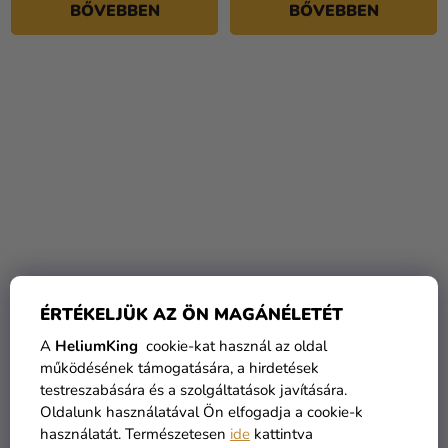
BŐVEBBEN
BŐVEBBEN
2 pár női zokni készlet -
2 pár női zokni készlet -
ÉRTÉKELJÜK AZ ÖN MAGÁNÉLETÉT
NASA vegyes
Wonder Woman DC
Comics
A
HeliumKing
cookie-kat használ az oldal
1 300 Ft
1 190 Ft
működésének támogatására, a hirdetések
testreszabására és a szolgáltatások javítására.
Oldalunk használatával Ön elfogadja a cookie-k
BŐVEBBEN
BŐVEBBEN
használatát. Természetesen
ide
kattintva