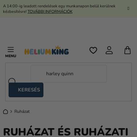
Ugrás
A 14:00-ig leadott rendelések egy munkanapon belül kerülnek
a
kézbesítésre!
TOVÁBBI INFORMÁCIÓK
fő
tartalomhoz
K
KERESÉS
Ollós
sátrak
Kezdőlap
Ruházat
Kanekalon
Hélium
RUHÁZAT ÉS RUHÁZATI
és