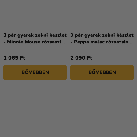
3 pár gyerek zokni készlet
3 pár gyerek zokni készlet
- Minnie Mouse rózsaszín
- Peppa malac rózsazsín
fehér mix
mix
1 065 Ft
2 090 Ft
BŐVEBBEN
BŐVEBBEN