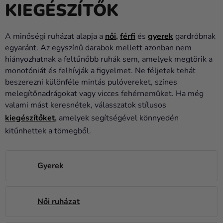
KIEGÉSZÍTŐK
Lufik
Esküvő
A minőségi ruházat alapja a
női
,
férfi
és
gyerek
gardróbnak
Party
egyaránt. Az egyszínű darabok mellett azonban nem
hiányozhatnak a feltűnőbb ruhák sem, amelyek megtörik a
Dekoráció
monotóniát és felhívják a figyelmet. Ne féljetek tehát
és
beszerezni különféle mintás pulóvereket, színes
kiegészítők
melegítőnadrágokat vagy vicces fehérneműket. Ha még
valami mást keresnétek, válasszatok stílusos
Jelmezek
kiegészítőket
,
amelyek segítségével könnyedén
Ruházat
kitűnhettek a tömegből.
Sütés
Gyerek
Újdonság
Ajándékok
Női ruházat
Ünnepek