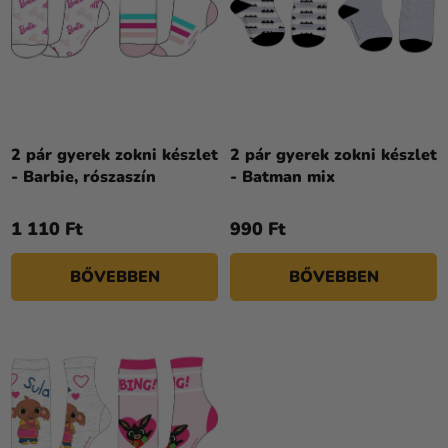
K
T
R
Á
E
J
N
A
D
E
Z
2 pár gyerek zokni készlet
2 pár gyerek zokni készlet
- Barbie, rószaszín
- Batman mix
É
S
1 110 Ft
990 Ft
E
BŐVEBBEN
BŐVEBBEN