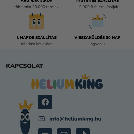
ÁRU RAKTÁRON
INGYENES SZÁLLÍTÁS
T
több mint 30.000 termék
19 900 ft felett kínáljuk
Á
S
E
L
E
1 NAPOS SZÁLLÍTÁS
VISSZAKÜLDÉS 30 NAP
M
feladást követően
ingyenes
E
I
L
KAPCSOLAT
Á
B
L
É
C
info
@
heliumking.hu