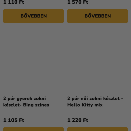
1 110 Ft
1 570 Ft
BŐVEBBEN
BŐVEBBEN
2 pár gyerek zokni
2 pár női zokni készlet -
készlet- Bing színes
Hello Kitty mix
1 105 Ft
1 220 Ft