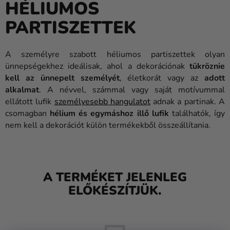
HÉLIUMOS
Lufik
PARTISZETTEK
Esküvő
Party
A személyre szabott héliumos partiszettek olyan
ünnepségekhez ideálisak, ahol a dekorációnak
tükröznie
Dekoráció
kell az ünnepelt személyét
, életkorát vagy az
adott
és
alkalmat
. A névvel, számmal vagy saját motívummal
kiegészítők
ellátott lufik
személyesebb hangulatot
adnak a partinak. A
csomagban
hélium és egymáshoz illő lufik
találhatók, így
Jelmezek
nem kell a dekorációt külön termékekből összeállítania.
Ruházat
Sütés
A TERMÉKET JELENLEG
Újdonság
ELŐKÉSZÍTJÜK.
Ajándékok
Ünnepek