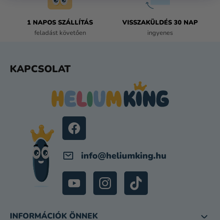
1 NAPOS SZÁLLÍTÁS
VISSZAKÜLDÉS 30 NAP
feladást követően
ingyenes
L
KAPCSOLAT
Á
B
L
É
C
info
@
heliumking.hu
INFORMÁCIÓK ÖNNEK