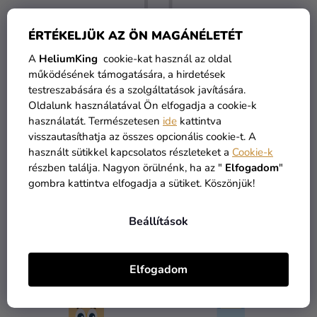
Kreatív
kellékek
ÉRTÉKELJÜK AZ ÖN MAGÁNÉLETÉT
Témák
A
HeliumKing
cookie-kat használ az oldal
működésének támogatására, a hirdetések
Személyre
testreszabására és a szolgáltatások javítására.
De a többi kategóriát is megtekintheti.
szabott
Oldalunk használatával Ön elfogadja a cookie-k
termékek
használatát. Természetesen
ide
kattintva
visszautasíthatja az összes opcionális cookie-t. A
VÁSÁRLÁS FOLYTATÁSA
Kiárusítás
használt sütikkel kapcsolatos részleteket a
Cookie-k
részben találja. Nagyon örülnénk, ha az "
Elfogadom
"
Rólunk
gombra kattintva elfogadja a sütiket. Köszönjük!
Kapcsolat
Beállítások
ÁRU RAKTÁRON
INGYENES SZÁLLÍTÁS
Elfogadom
több mint 30.000 termék
19 900 ft felett kínáljuk