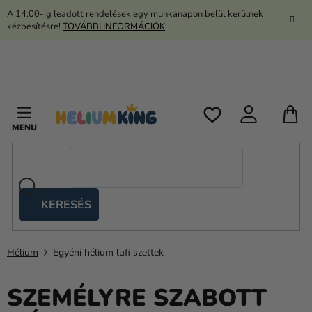
Ugrás
A 14:00-ig leadott rendelések egy munkanapon belül kerülnek
a
kézbesítésre!
TOVÁBBI INFORMÁCIÓK
fő
tartalomhoz
K
KERESÉS
Ollós
sátrak
Hélium
Egyéni hélium lufi szettek
Kanekalon
Hélium
SZEMÉLYRE SZABOTT
és