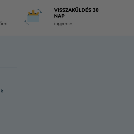
VISSZAKÜLDÉS 30
NAP
tően
ingyenes
ek