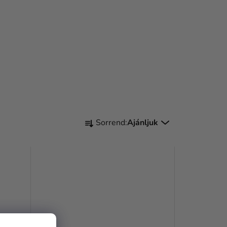
T
Sorrend:
Ajánljuk
E
R
M
É
K
E