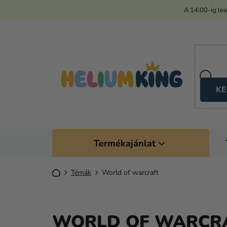
Ugrás
A 14:00-ig le
a
fő
tartalomhoz
KE
Termékajánlat
Kezdőlap
Témák
World of warcraft
WORLD OF WARCR