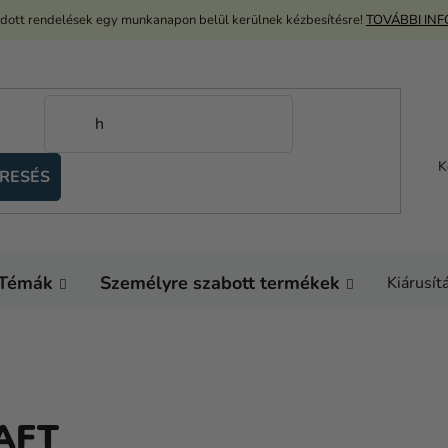
adott rendelések egy munkanapon belül kerülnek kézbesítésre!
TOVÁBBI IN
K
RESÉS
Témák
Személyre szabott termékek
Kiárusít
AFT