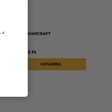
K
R
E
N
, a
Horde
Balta WARCRAFT
D
E
11 600 Ft
Z
KOSÁRBA
É
S
E