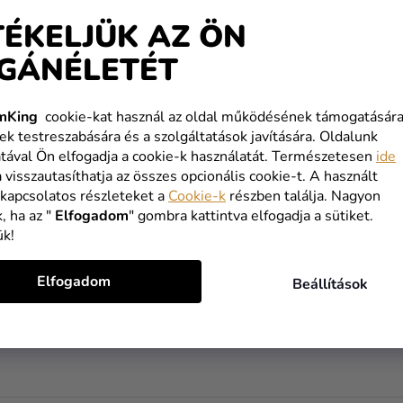
TÉKELJÜK AZ ÖN
GÁNÉLETÉT
mKing
cookie-kat használ az oldal működésének támogatására
ohár World of Warcraft -
Zokni World of Warcraft - 
ek testreszabására és a szolgáltatások javítására. Oldalunk
fekete-piros
tával Ön elfogadja a cookie-k használatát. Természetesen
ide
Ft
5 200 Ft
a visszautasíthatja az összes opcionális cookie-t. A használt
Ft
4 290 Ft
 kapcsolatos részleteket a
Cookie-k
részben találja. Nagyon
, ha az "
Elfogadom
" gombra kattintva elfogadja a sütiket.
KOSÁRBA
KOSÁRBA
ük!
Elfogadom
Beállítások
L
I
S
T