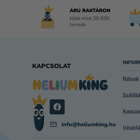
ÁRU RAKTÁRON
több mint 30.000
termék
L
Á
INFOR
KAPCSOLAT
B
Rólunk
L
Szállít
É
C
Kapcso
info
@
heliumking.hu
Vásárlá