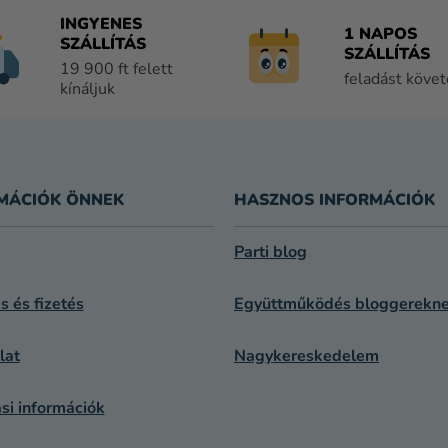
A
I
INGYENES
1 NAPOS
R
SZÁLLÍTÁS
SZÁLLÍTÁS
Á
19 900 ft felett
feladást köve
N
kínáljuk
Y
Í
T
Á
S
MÁCIÓK ÖNNEK
HASZNOS INFORMÁCIÓK
E
L
Parti blog
E
M
ás és fizetés
Együttműködés bloggerekn
E
I
lat
Nagykereskedelem
si információk