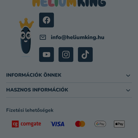
L
É
C
info
@
heliumking.hu
INFORMÁCIÓK ÖNNEK
HASZNOS INFORMÁCIÓK
Fizetési lehetőségek