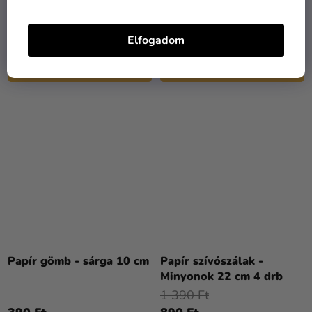
drb
1 490 Ft
390 Ft
Elfogadom
KOSÁRBA
KOSÁRBA
Papír gömb - sárga 10 cm
Papír szívószálak -
Minyonok 22 cm 4 drb
1 390 Ft