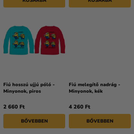
KOSÁRBA
KOSÁRBA
Fiú hosszú ujjú póló -
Fiú melegítő nadrág -
Minyonok, piros
Minyonok, kék
2 660 Ft
4 260 Ft
BŐVEBBEN
BŐVEBBEN