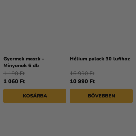
A
termék
Gyermek maszk -
Hélium palack 30 lufihoz
átlagos
Minyonok 6 db
értékelése
1 190 Ft
16 990 Ft
5-
1 060 Ft
10 990 Ft
ből
4,3
KOSÁRBA
BŐVEBBEN
csillag.