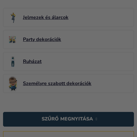
Lufik
Esküvő
Jelmezek és álarcok
Party
Party dekorációk
Dekoráció
és
kiegészítők
Ruházat
Jelmezek
Ruházat
Személyre szabott dekorációk
Sütés
Újdonság
T
E
Ajándékok
SZŰRŐ MEGNYITÁSA
R
Ünnepek
M
T