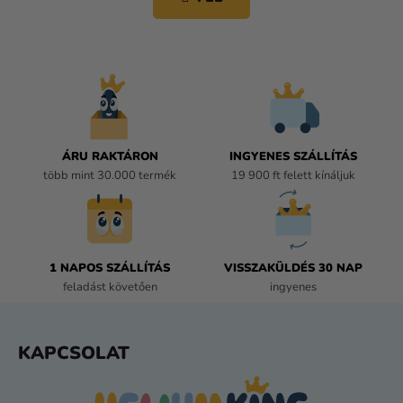
á
T
s
A
I
R
Á
N
Y
Í
ÁRU RAKTÁRON
INGYENES SZÁLLÍTÁS
T
több mint 30.000 termék
19 900 ft felett kínáljuk
Á
S
E
L
E
1 NAPOS SZÁLLÍTÁS
VISSZAKÜLDÉS 30 NAP
M
feladást követően
ingyenes
E
I
L
KAPCSOLAT
Á
B