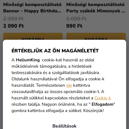
Minőségi komposztálható
Minőségi komposztálható
Banner - Happy Birthday
Party csákók Mimonyok 6
(Minyonok)
drb
2 390 Ft
1 090 Ft
2 090 Ft
990 Ft
KOSÁRBA
KOSÁRBA
ÉRTÉKELJÜK AZ ÖN MAGÁNÉLETÉT
A
HeliumKing
cookie-kat használ az oldal
működésének támogatására, a hirdetések
testreszabására és a szolgáltatások javítására.
Oldalunk használatával Ön elfogadja a cookie-k
használatát. Természetesen
ide
kattintva
visszautasíthatja az összes opcionális cookie-t. A
használt sütikkel kapcsolatos részleteket a
Cookie-k
részben találja. Nagyon örülnénk, ha az "
Elfogadom
"
gombra kattintva elfogadja a sütiket. Köszönjük!
Minőségi komposztálható
Minyonok buborékfújó 60
Beállítások
tányérok - Minyonok 8
ml