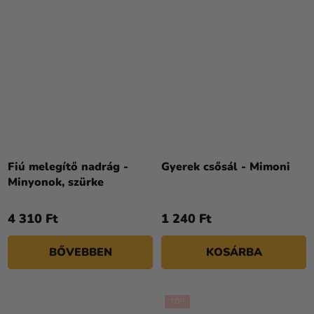
Fiú melegítő nadrág -
Gyerek csősál - Mimoni
Minyonok, szürke
4 310 Ft
1 240 Ft
BŐVEBBEN
KOSÁRBA
TOP