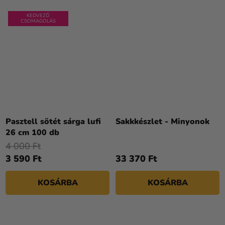
KEDVEZŐ
CSOMAGOLÁS
Pasztell sötét sárga lufi
Sakkkészlet - Minyonok
26 cm 100 db
4 000 Ft
3 590 Ft
33 370 Ft
KOSÁRBA
KOSÁRBA