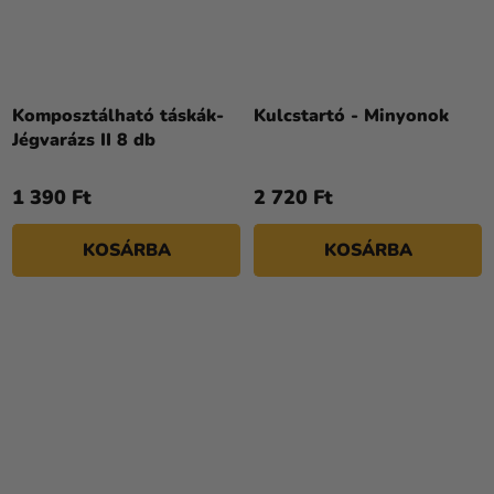
Komposztálható táskák-
Kulcstartó - Minyonok
Jégvarázs II 8 db
1 390 Ft
2 720 Ft
KOSÁRBA
KOSÁRBA