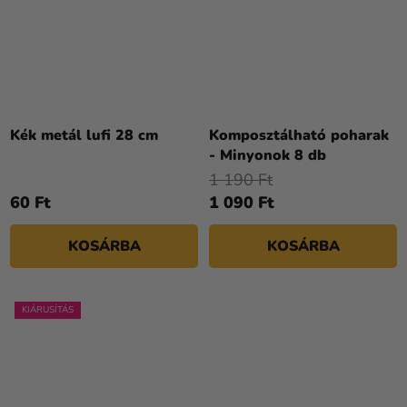
Kék metál lufi 28 cm
Komposztálható poharak
- Minyonok 8 db
1 190 Ft
60 Ft
1 090 Ft
KOSÁRBA
KOSÁRBA
KIÁRUSÍTÁS