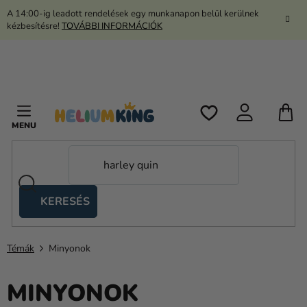
Ugrás
A 14:00-ig leadott rendelések egy munkanapon belül kerülnek
a
kézbesítésre!
TOVÁBBI INFORMÁCIÓK
fő
tartalomhoz
K
KERESÉS
Ollós
sátrak
Témák
Minyonok
Kanekalon
Hélium
MINYONOK
és