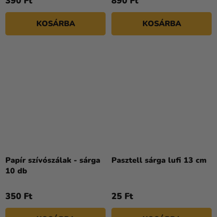
390 Ft
890 Ft
KOSÁRBA
KOSÁRBA
A
termék
Papír szívószálak - sárga
Pasztell sárga lufi 13 cm
átlagos
10 db
értékelése
5-
350 Ft
25 Ft
ből
5,0