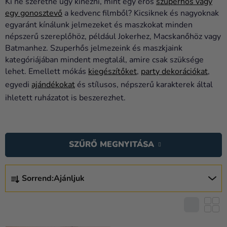
Ki ne szeretne úgy kinézni, mint egy erős
szuperhős vagy
Kreatív
egy gonosztevő
a kedvenc filmből? Kicsiknek és nagyoknak
kellékek
egyaránt kínálunk jelmezeket és maszkokat minden
népszerű szereplőhöz, például Jokerhez, Macskanőhöz vagy
Témák
Batmanhez. Szuperhős jelmezeink és maszkjaink
Személyre
kategóriájában mindent megtalál, amire csak szüksége
lehet. Emellett mókás
kiegészítőket
,
party dekorációkat
,
szabott
termékek
egyedi
ajándékokat
és stílusos, népszerű karakterek által
ihletett ruházatot is beszerezhet.
Kiárusítás
T
Rólunk
E
SZŰRŐ MEGNYITÁSA
Kapcsolat
R
M
T
É
Sorrend:
Ajánljuk
E
K
R
E
M
K
É