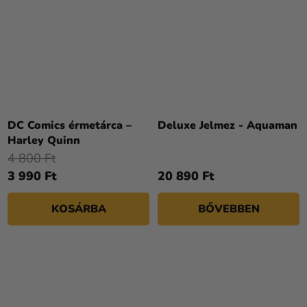
DC Comics érmetárca –
Deluxe Jelmez - Aquaman
Harley Quinn
4 800 Ft
3 990 Ft
20 890 Ft
KOSÁRBA
BŐVEBBEN