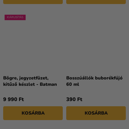
KIÁRUSÍTÁS
Bögre, jegyzetfüzet,
Bosszúállók buborékfújó
kitűző készlet - Batman
60 ml
9 990 Ft
390 Ft
KOSÁRBA
KOSÁRBA