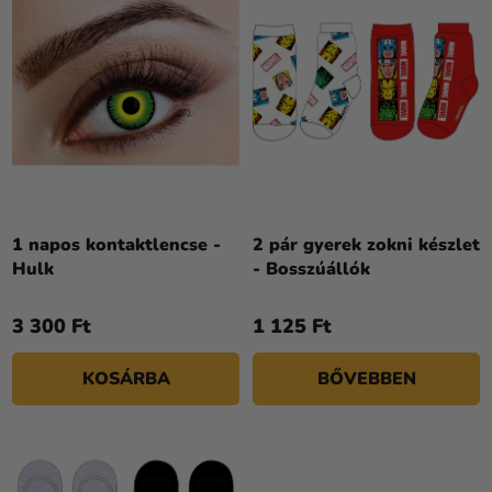
L
K
I
E
S
K
T
R
Á
E
J
N
A
D
E
Z
1 napos kontaktlencse -
2 pár gyerek zokni készlet
Hulk
- Bosszúállók
É
S
3 300 Ft
1 125 Ft
E
KOSÁRBA
BŐVEBBEN