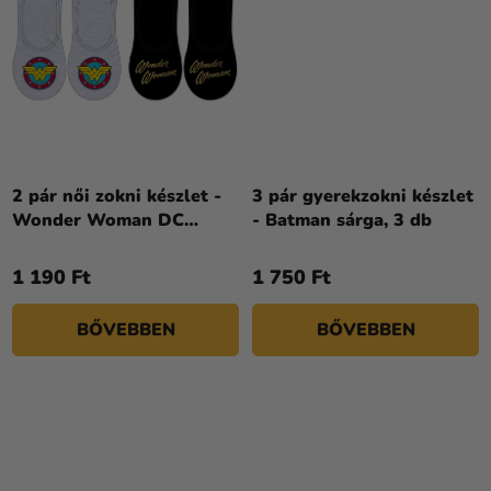
2 pár női zokni készlet -
3 pár gyerekzokni készlet
Wonder Woman DC
- Batman sárga, 3 db
Comics
1 190 Ft
1 750 Ft
BŐVEBBEN
BŐVEBBEN