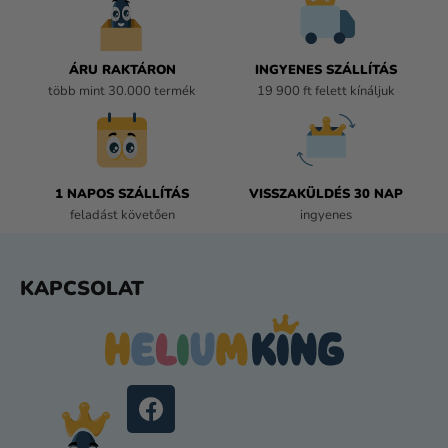
N
Y
Í
ÁRU RAKTÁRON
INGYENES SZÁLLÍTÁS
T
több mint 30.000 termék
19 900 ft felett kínáljuk
Á
S
E
L
E
1 NAPOS SZÁLLÍTÁS
VISSZAKÜLDÉS 30 NAP
M
feladást követően
ingyenes
E
I
L
KAPCSOLAT
Á
B
L
É
C