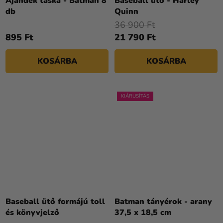
Ajándék táska - Batman 8
Baseball ütő - Harley
db
Quinn
36 900 Ft
895 Ft
21 790 Ft
KOSÁRBA
KOSÁRBA
KIÁRUSÍTÁS
Baseball ütő formájú toll
Batman tányérok - arany
és könyvjelző
37,5 x 18,5 cm