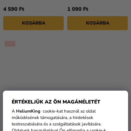
4 590 Ft
1 090 Ft
KOSÁRBA
KOSÁRBA
TOP
ÉRTÉKELJÜK AZ ÖN MAGÁNÉLETÉT
Black Panther Maszk
Bögre DC Comics - Joker
A
HeliumKing
cookie-kat használ az oldal
HaHaHa 320 ml
működésének támogatására, a hirdetések
testreszabására és a szolgáltatások javítására.
5 290 Ft
5 300 Ft
Oldalunk használatával Ön elfogadja a cookie-k