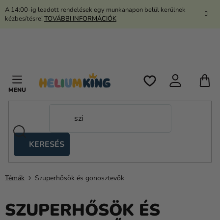
Ugrás
A 14:00-ig leadott rendelések egy munkanapon belül kerülnek
a
kézbesítésre!
TOVÁBBI INFORMÁCIÓK
fő
tartalomhoz
K
KERESÉS
Ollós
sátrak
Témák
Szuperhősök és gonosztevők
Kanekalon
Hélium
SZUPERHŐSÖK ÉS
és