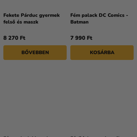
Fekete Párduc gyermek
Fém palack DC Comics -
felső és maszk
Batman
8 270 Ft
7 990 Ft
BŐVEBBEN
KOSÁRBA