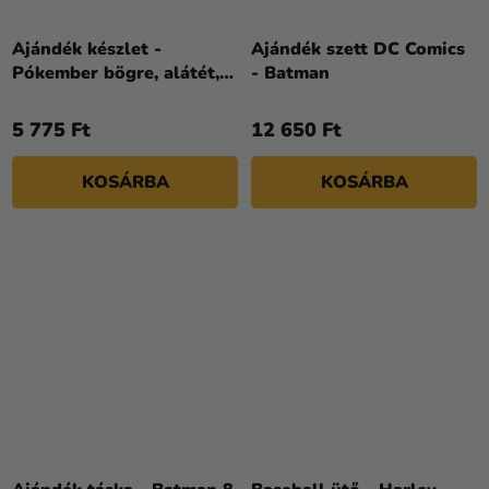
Ajándék készlet -
Ajándék szett DC Comics
Pókember bögre, alátét,
- Batman
kulcstartó
5 775 Ft
12 650 Ft
KOSÁRBA
KOSÁRBA