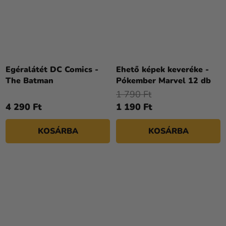
Egéralátét DC Comics -
Ehető képek keveréke -
The Batman
Pókember Marvel 12 db
1 790 Ft
4 290 Ft
1 190 Ft
KOSÁRBA
KOSÁRBA