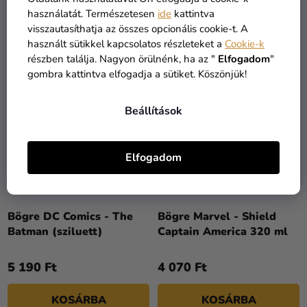
használatát. Természetesen
ide
kattintva
KOSÁRBA
KOSÁRBA
visszautasíthatja az összes opcionális cookie-t. A
használt sütikkel kapcsolatos részleteket a
Cookie-k
részben találja. Nagyon örülnénk, ha az "
Elfogadom
"
gombra kattintva elfogadja a sütiket. Köszönjük!
Beállítások
Elfogadom
Bögre DC Comics - The
Bögre Marvel - Shield
Batman (sziluett)
Captain America 320 ml
5 190 Ft
4 070 Ft
KOSÁRBA
KOSÁRBA