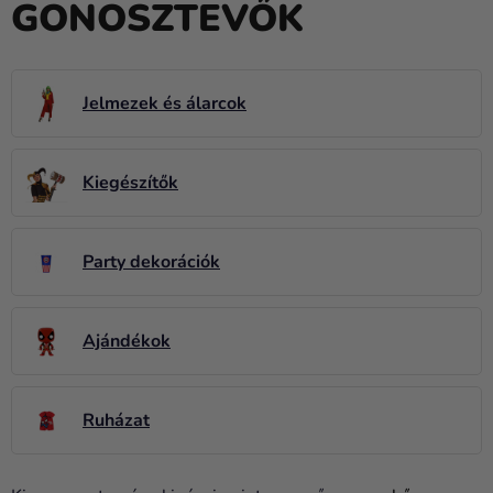
GONOSZTEVŐK
Lufik
Esküvő
Party
Jelmezek és álarcok
Dekoráció
és
Kiegészítők
kiegészítők
Jelmezek
Party dekorációk
Ruházat
Sütés
Ajándékok
Újdonság
Ajándékok
Ruházat
Ünnepek