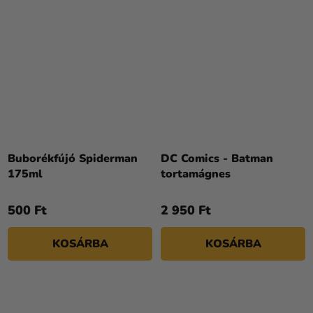
Buborékfújó Spiderman
DC Comics - Batman
175ml
tortamágnes
500 Ft
2 950 Ft
KOSÁRBA
KOSÁRBA