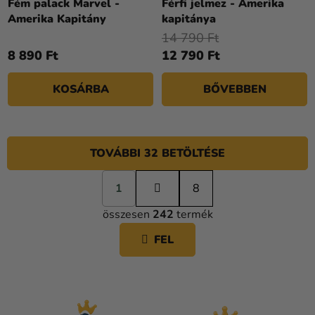
Fém palack Marvel -
Férfi jelmez - Amerika
Amerika Kapitány
kapitánya
14 790 Ft
8 890 Ft
12 790 Ft
KOSÁRBA
BŐVEBBEN
TOVÁBBI 32 BETÖLTÉSE
L
1
a
8
L
p
összesen
242
termék
o
I
z
S
FEL
á
T
s
A
I
R
Á