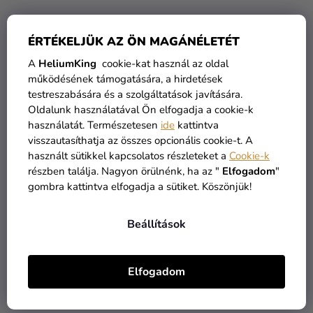
ÉRTÉKELJÜK AZ ÖN MAGÁNÉLETÉT
A
HeliumKing
cookie-kat használ az oldal
Meghívók borítékokkal –
Műanyag terítő -
működésének támogatására, a hirdetések
Squishmallows 6 db
Squishmallows 120 x 180
testreszabására és a szolgáltatások javítására.
cm
Oldalunk használatával Ön elfogadja a cookie-k
használatát. Természetesen
ide
kattintva
890 Ft
1 490 Ft
visszautasíthatja az összes opcionális cookie-t. A
használt sütikkel kapcsolatos részleteket a
Cookie-k
KOSÁRBA
KOSÁRBA
részben találja. Nagyon örülnénk, ha az "
Elfogadom
"
gombra kattintva elfogadja a sütiket. Köszönjük!
Beállítások
Elfogadom