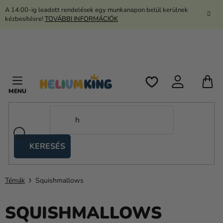
Ugrás
A 14:00-ig leadott rendelések egy munkanapon belül kerülnek
a
kézbesítésre!
TOVÁBBI INFORMÁCIÓK
fő
tartalomhoz
K
KERESÉS
Ollós
sátrak
Témák
Squishmallows
Kanekalon
Hélium
SQUISHMALLOWS
és