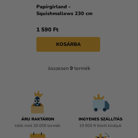
Papírgirland -
Squishmallows 230 cm
1 590 Ft
KOSÁRBA
összesen
9
termék
L
I
S
T
A
I
R
Á
ÁRU RAKTÁRON
INGYENES SZÁLLÍTÁS
N
több mint 30.000 termék
19 900 ft felett kínáljuk
Y