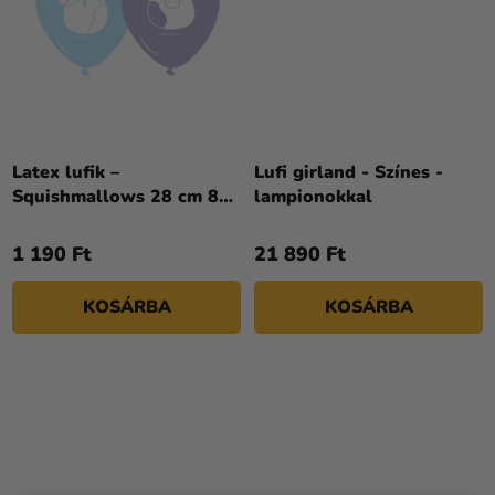
Latex lufik –
Lufi girland - Színes -
Squishmallows 28 cm 8
lampionokkal
db
1 190 Ft
21 890 Ft
KOSÁRBA
KOSÁRBA