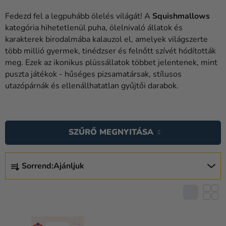
Lufik
Fedezd fel a legpuhább ölelés világát! A
Squishmallows
Esküvő
kategória hihetetlenül puha, ölelnivaló állatok és
karakterek birodalmába kalauzol el, amelyek világszerte
Party
több millió gyermek, tinédzser és felnőtt szívét hódították
meg. Ezek az ikonikus plüssállatok többet jelentenek, mint
Dekoráció
puszta játékok - hűséges pizsamatársak, stílusos
és
utazópárnák és ellenállhatatlan gyűjtői darabok.
kiegészítők
T
Jelmezek
E
Ruházat
SZŰRŐ MEGNYITÁSA
R
M
Sütés
T
É
Sorrend:
Ajánljuk
E
Újdonság
K
R
E
Ajándékok
M
K
É
Ünnepek
L
K