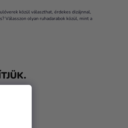
lóverek közül választhat, érdekes dizájnnal,
s? Válasszon olyan ruhadarabok közül, mint a
TJÜK.