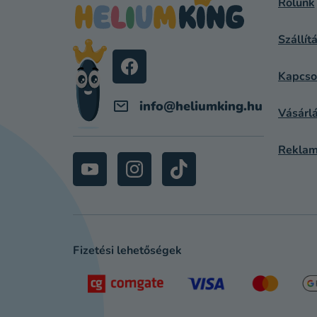
Rólunk
L
Szállít
É
C
Kapcso
info
@
heliumking.hu
Vásárlá
Reklam
Fizetési lehetőségek