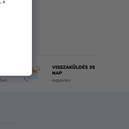
, a
VISSZAKÜLDÉS 30
NAP
tően
ingyenes