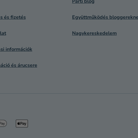
Parti blog
ás és fizetés
Együttműködés bloggerekn
lat
Nagykereskedelem
si információk
áció és árucsere