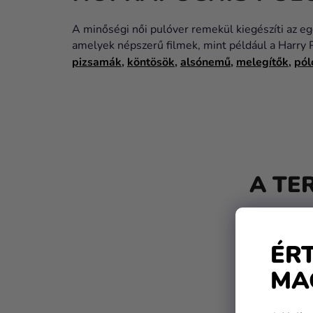
A minőségi női pulóver remekül kiegészíti az eg
amelyek népszerű filmek, mint például a Harry
pizsamák
,
köntösök
,
alsónemű
,
melegítők
,
pól
O
L
A TE
D
A
L
ÉR
S
MA
Ó