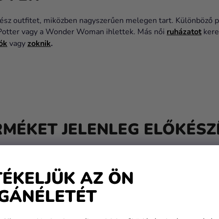
ész outfitet, miközben nagyszerűen melegen tart. Különböző pu
 Potter vagy a Wonder Woman ihlettek. Más női
ruházatot
kere
ók
vagy
zoknik
.
RMÉKET JELENLEG ELŐKÉSZÍ
TÉKELJÜK AZ ÖN
GÁNÉLETÉT