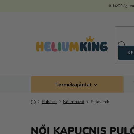
Ugrás
A 14:00-ig le
a
fő
tartalomhoz
KE
Termékajánlat
Kezdőlap
Ruházat
Női ruházat
Pulóverek
NŐI KAPUCNIS PUL