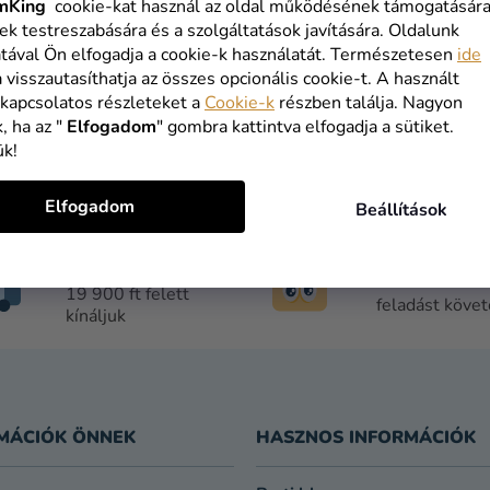
mKing
cookie-kat használ az oldal működésének támogatására
ek testreszabására és a szolgáltatások javítására. Oldalunk
De a többi kategóriát is megtekintheti.
tával Ön elfogadja a cookie-k használatát. Természetesen
ide
a visszautasíthatja az összes opcionális cookie-t. A használt
VÁSÁRLÁS FOLYTATÁSA
 kapcsolatos részleteket a
Cookie-k
részben találja. Nagyon
, ha az "
Elfogadom
" gombra kattintva elfogadja a sütiket.
ük!
Elfogadom
Beállítások
INGYENES
1 NAPOS
SZÁLLÍTÁS
SZÁLLÍTÁS
19 900 ft felett
feladást köve
kínáljuk
MÁCIÓK ÖNNEK
HASZNOS INFORMÁCIÓK