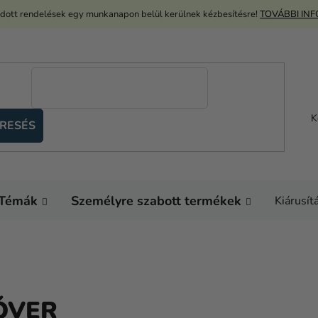
adott rendelések egy munkanapon belül kerülnek kézbesítésre!
TOVÁBBI IN
K
RESÉS
Témák
Személyre szabott termékek
Kiárusít
ÓVER