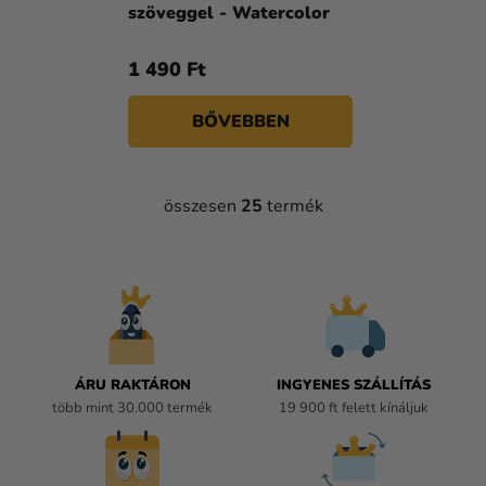
szöveggel - Watercolor
1 490 Ft
BŐVEBBEN
összesen
25
termék
L
I
S
T
A
I
R
Á
ÁRU RAKTÁRON
INGYENES SZÁLLÍTÁS
N
több mint 30.000 termék
19 900 ft felett kínáljuk
Y
Í
T