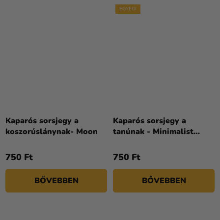
EGYEDI
Kaparós sorsjegy a
Kaparós sorsjegy a
koszorúslánynak- Moon
tanúnak - Minimalist
Floral
750 Ft
750 Ft
BŐVEBBEN
BŐVEBBEN