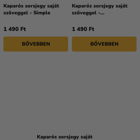
Kaparós sorsjegy saját
Kaparós sorsjegy saját
szöveggel - Simple
szöveggel -
Százszorszépek
1 490 Ft
1 490 Ft
BŐVEBBEN
BŐVEBBEN
Kaparós sorsjegy saját