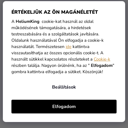
ÉRTÉKELJÜK AZ ÖN MAGÁNÉLETÉT
A
HeliumKing
cookie-kat használ az oldal
működésének támogatására, a hirdetések
testreszabására és a szolgáltatások javítására.
Oldalunk használatával Ön elfogadja a cookie-k
Kaparós sorsjegy a
Kaparós sorsjegy
használatát. Természetesen
ide
kattintva
tanúnak - Simple Silver
Elkísérsz az oltárhoz ? -
visszautasíthatja az összes opcionális cookie-t. A
Pink bouquet
használt sütikkel kapcsolatos részleteket a
Cookie-k
részben találja. Nagyon örülnénk, ha az "
Elfogadom
"
750 Ft-tól
750 Ft
gombra kattintva elfogadja a sütiket. Köszönjük!
BŐVEBBEN
BŐVEBBEN
Beállítások
Elfogadom