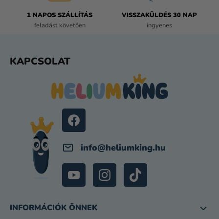
Á
1 NAPOS SZÁLLÍTÁS
VISSZAKÜLDÉS 30 NAP
S
feladást követően
ingyenes
E
L
E
L
KAPCSOLAT
M
Á
E
B
I
L
É
C
info
@
heliumking.hu
INFORMÁCIÓK ÖNNEK