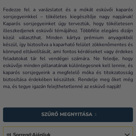
Lufik
Fedezze fel a varázslatot és a mókát esküvői kaparós
Esküvő
sorsjegyeinkkel – tökéletes kiegészítője nagy napjának!
Kaparós sorsjegyeinket úgy terveztük, hogy tökéletesen
Party
illeszkedjenek esküvői témájához. Többféle elegáns dizájn
közül választhat. Minden kártya prémium anyagokból
Dekoráció
készül, így biztosítva a kaparható felület zökkenőmentes és
és
könnyed eltávolítását, ami fontos kérdéseket vagy érdekes
kiegészítők
feladatokat tár fel vendégei számára. Ne feledje, hogy
esküvője minden pillanatának különlegesnek kell lennie, és
Jelmezek
kaparós sorsjegyeink a megfelelő móka és titokzatosság
Ruházat
biztosítása érdekében készültek. Rendelje meg őket még
ma, és tegye igazán felejthetetlenné az esküvő napját!
Sütés
T
Újdonság
E
SZŰRŐ MEGNYITÁSA
Ajándékok
R
M
Ünnepek
T
É
Sorrend:
Ajánljuk