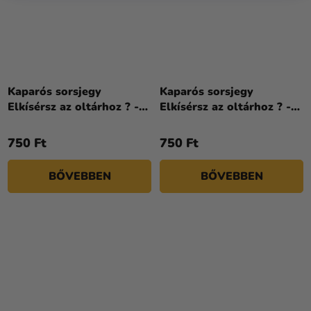
Kaparós sorsjegy
Kaparós sorsjegy
Elkísérsz az oltárhoz ? -
Elkísérsz az oltárhoz ? -
Purple & Gold
Yellow Floral
750 Ft
750 Ft
BŐVEBBEN
BŐVEBBEN