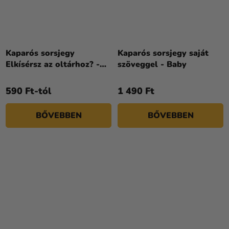
Kaparós sorsjegy
Kaparós sorsjegy saját
Elkísérsz az oltárhoz? -
szöveggel - Baby
Peach Aquarell
590 Ft-tól
1 490 Ft
BŐVEBBEN
BŐVEBBEN