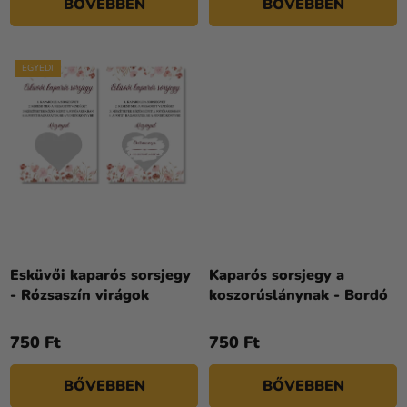
BŐVEBBEN
BŐVEBBEN
EGYEDI
Esküvői kaparós sorsjegy
Kaparós sorsjegy a
- Rózsaszín virágok
koszorúslánynak - Bordó
750 Ft
750 Ft
BŐVEBBEN
BŐVEBBEN