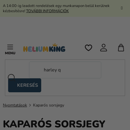
Ugrás
A 14:00-ig leadott rendelések egy munkanapon belül kerülnek
a
kézbesítésre!
TOVÁBBI INFORMÁCIÓK
fő
tartalomhoz
K
KERESÉS
Ollós
sátrak
Nyomtatások
Kaparós sorsjegy
Kanekalon
Hélium
KAPARÓS SORSJEGY
és