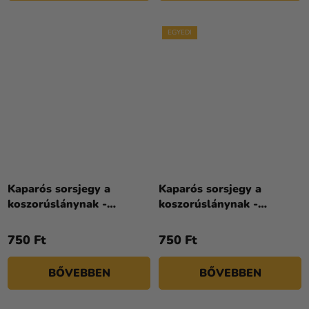
EGYEDI
Kaparós sorsjegy a
Kaparós sorsjegy a
koszorúslánynak -
koszorúslánynak -
Gypsophila
Rosegold
750 Ft
750 Ft
BŐVEBBEN
BŐVEBBEN