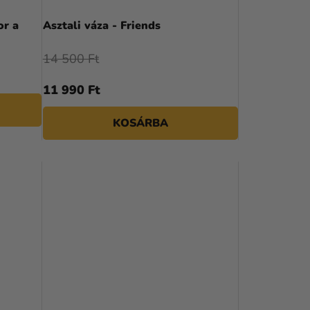
or a
Asztali váza - Friends
14 500 Ft
11 990 Ft
KOSÁRBA