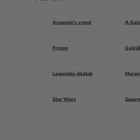
Assassin's creed
A Gala
Frozen
Gyűrű
Legendás állatok
Marve
Star Wars
Super