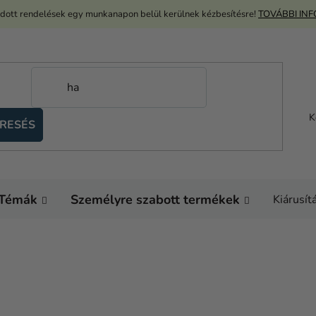
adott rendelések egy munkanapon belül kerülnek kézbesítésre!
TOVÁBBI IN
K
RESÉS
Témák
Személyre szabott termékek
Kiárusít