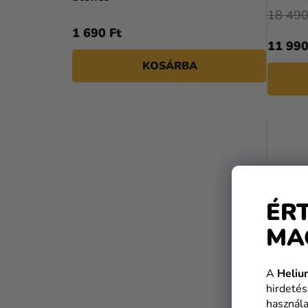
18 490
1 690 Ft
11 990
KOSÁRBA
ÉR
MA
A
Heliu
hirdetés
használa