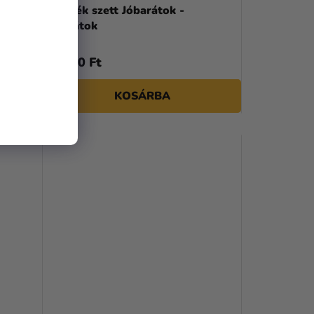
- Házak
Ajándék szett Jóbarátok -
Jóbarátok
12 650 Ft
KOSÁRBA