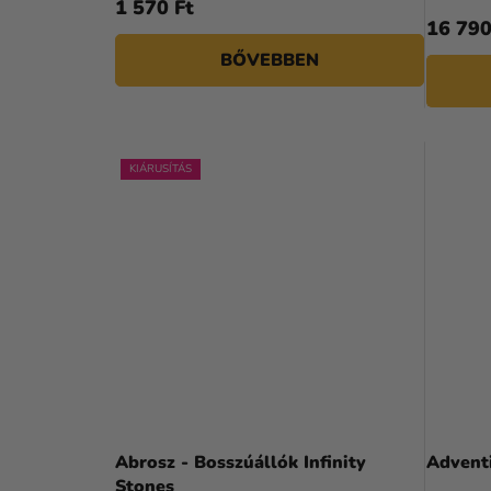
S
1 570 Ft
16 790
T
BŐVEBBEN
Á
J
A
KIÁRUSÍTÁS
Abrosz - Bosszúállók Infinity
Advent
Stones