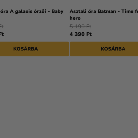
 óra A galaxis őrzői - Baby
Asztali óra Batman - Time f
hero
Ft
5 190 Ft
Ft
4 390 Ft
KOSÁRBA
KOSÁRBA