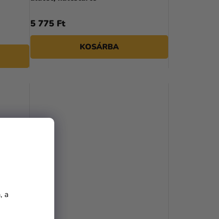
5 775 Ft
KOSÁRBA
, a