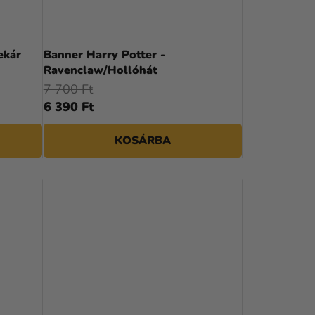
ekár
Banner Harry Potter -
Ravenclaw/Hollóhát
7 700 Ft
6 390 Ft
KOSÁRBA