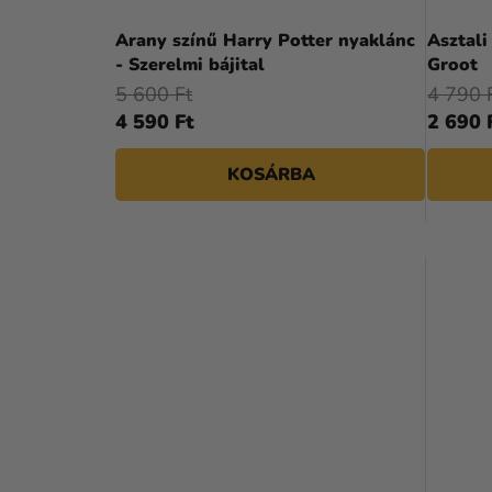
Arany színű Harry Potter nyaklánc
Asztali
- Szerelmi bájital
Groot
5 600 Ft
4 790 
4 590 Ft
2 690 
KOSÁRBA