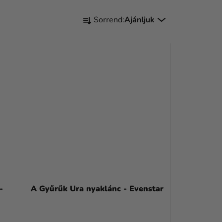
T
Sorrend:
Ajánljuk
E
R
M
É
K
E
K
R
E
N
A Gyűrűk Ura nyaklánc - Evenstar
D