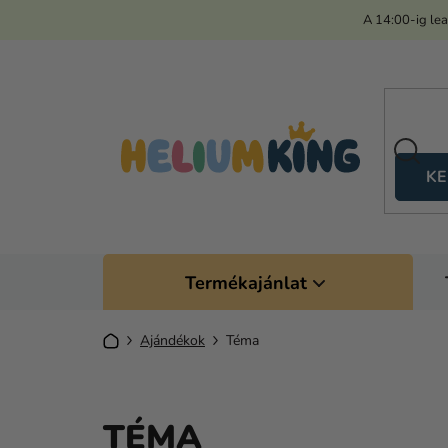
Ugrás
A 14:00-ig le
a
fő
tartalomhoz
KE
Termékajánlat
Kezdőlap
Ajándékok
Téma
TÉMA