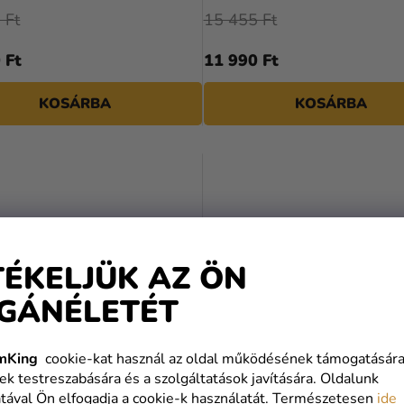
 Ft
15 455 Ft
 Ft
11 990 Ft
KOSÁRBA
KOSÁRBA
TÉKELJÜK AZ ÖN
GÁNÉLETÉT
mKing
cookie-kat használ az oldal működésének támogatására
ek testreszabására és a szolgáltatások javítására. Oldalunk
tával Ön elfogadja a cookie-k használatát. Természetesen
ide