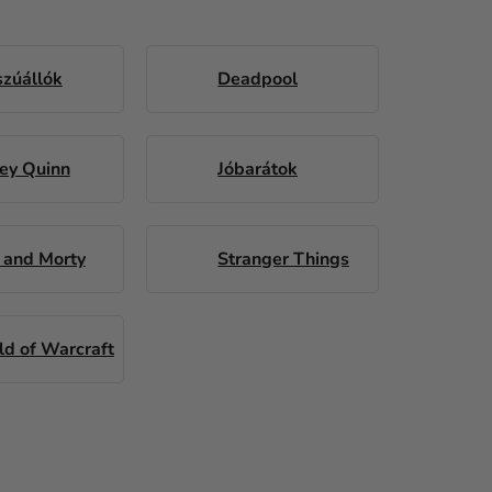
zúállók
Deadpool
ey Quinn
Jóbarátok
 and Morty
Stranger Things
d of Warcraft