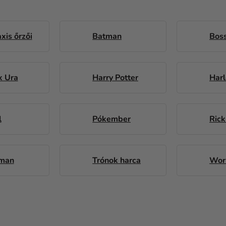
xis őrzői
Batman
Boss
k Ura
Harry Potter
Harl
l
Pókember
Rick
man
Trónok harca
Worl