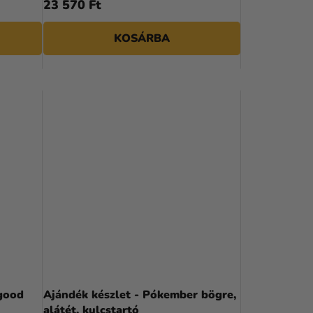
E
23 570 Ft
Z
KOSÁRBA
É
S
E
good
Ajándék készlet - Pókember bögre,
alátét, kulcstartó