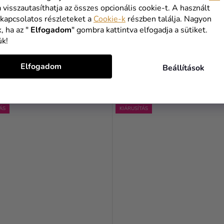
 szett Harry Potter - 9 és
Ajándék szett Harry Potter 
a visszautasíthatja az összes opcionális cookie-t. A használt
gány
 kapcsolatos részleteket a
Cookie-k
részben találja. Nagyon
, ha az "
Elfogadom
" gombra kattintva elfogadja a sütiket.
ük!
 Ft
12 650 Ft
Elfogadom
Beállítások
KOSÁRBA
KOSÁRBA
ÁS
KIÁRUSÍTÁS