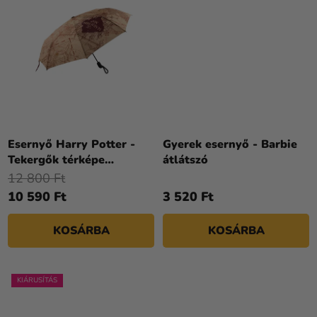
Esernyő Harry Potter -
Gyerek esernyő - Barbie
Tekergők térképe
átlátszó
(összerakható)
12 800 Ft
10 590 Ft
3 520 Ft
KOSÁRBA
KOSÁRBA
KIÁRUSÍTÁS