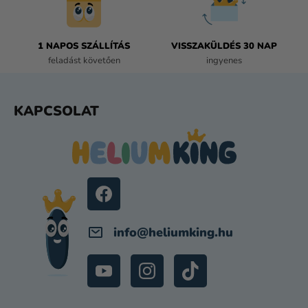
Í
T
Á
1 NAPOS SZÁLLÍTÁS
VISSZAKÜLDÉS 30 NAP
S
feladást követően
ingyenes
E
L
E
L
KAPCSOLAT
M
Á
E
B
I
L
É
C
info
@
heliumking.hu