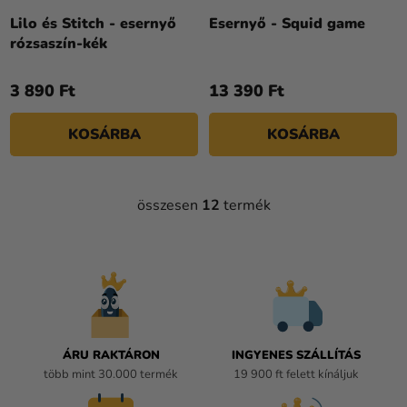
Lilo és Stitch - esernyő
Esernyő - Squid game
rózsaszín-kék
3 890 Ft
13 390 Ft
KOSÁRBA
KOSÁRBA
összesen
12
termék
L
I
S
T
A
I
R
Á
ÁRU RAKTÁRON
INGYENES SZÁLLÍTÁS
N
több mint 30.000 termék
19 900 ft felett kínáljuk
Y