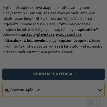
Lufik
A jó minőségű esernyő alapfelszerelés, amely nem
Esküvő
hiányozhat. Nálunk stílusos esernyőket talál, amelyek
tökéletesen kiegészítik a teljes outfittjét. Választhat
Party
Jégvarázs, Minnie Mouse, Harry Potter vagy Marvel
dizájnok közül. Szüksége van még néhány
kiegészítőre
?
Dekoráció
Válasszon
lakáskiegészítőket
,
nyakkendőket
,
és
hátizsákokat
,
köpenyeket
vagy
napszemüvegeket
.
Ezen
kiegészítők
kívül megtekintheti széles
ruházati kínálatunkat
is, amiben
biztosan talál valamit, ami passzol Önnek.
Jelmezek
Ruházat
T
E
Sütés
SZŰRŐ MEGNYITÁSA
R
Újdonság
M
T
É
Sorrend:
Ajánljuk
Ajándékok
E
K
R
Ünnepek
E
M