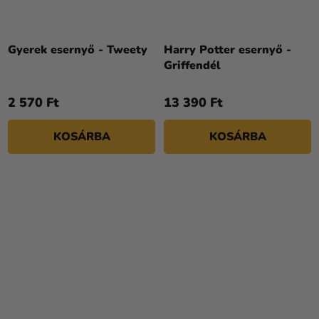
Gyerek esernyő - Tweety
Harry Potter esernyő -
Griffendél
2 570 Ft
13 390 Ft
KOSÁRBA
KOSÁRBA