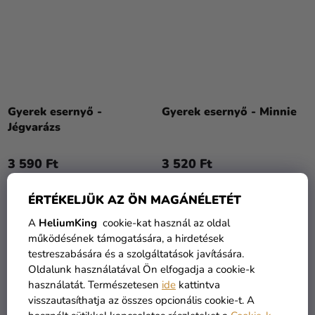
Gyerek esernyő -
Gyerek esernyő - Minnie
Jégvarázs
3 590 Ft
3 520 Ft
KOSÁRBA
KOSÁRBA
ÉRTÉKELJÜK AZ ÖN MAGÁNÉLETÉT
A
HeliumKing
cookie-kat használ az oldal
működésének támogatására, a hirdetések
testreszabására és a szolgáltatások javítására.
Oldalunk használatával Ön elfogadja a cookie-k
használatát. Természetesen
ide
kattintva
visszautasíthatja az összes opcionális cookie-t. A