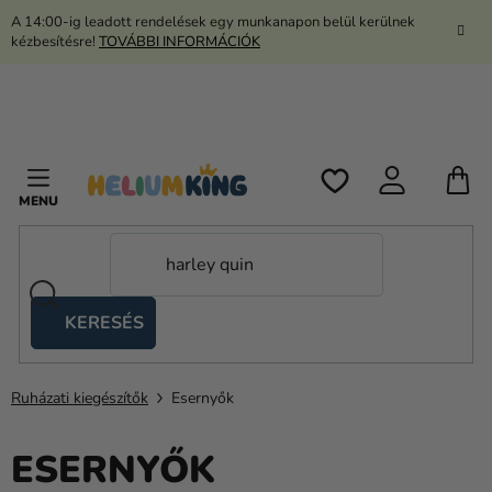
Ugrás
A 14:00-ig leadott rendelések egy munkanapon belül kerülnek
a
kézbesítésre!
TOVÁBBI INFORMÁCIÓK
fő
tartalomhoz
K
KERESÉS
Ollós
sátrak
Ruházati kiegészítők
Esernyők
Kanekalon
Hélium
ESERNYŐK
és