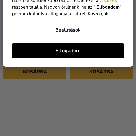
használt sütikkel kapcsolatos részleteket a
Cookie-k
részben találja. Nagyon örülnénk, ha az "
Elfogadom
"
gombra kattintva elfogadja a sütiket. Köszönjük!
Beállítások
Gyerek esernyő - Sonic
Gyerek esernyő - Super
Mario kék
Elfogadom
3 385 Ft
3 890 Ft
KOSÁRBA
KOSÁRBA