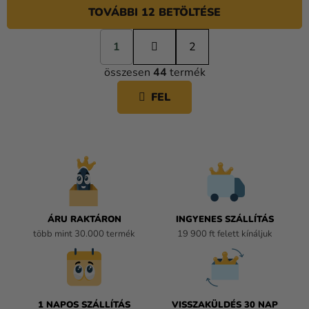
TOVÁBBI 12 BETÖLTÉSE
L
1
a
2
L
p
összesen
44
termék
o
I
z
S
FEL
á
T
s
A
I
R
Á
N
Y
Í
ÁRU RAKTÁRON
INGYENES SZÁLLÍTÁS
T
több mint 30.000 termék
19 900 ft felett kínáljuk
Á
S
E
L
E
1 NAPOS SZÁLLÍTÁS
VISSZAKÜLDÉS 30 NAP