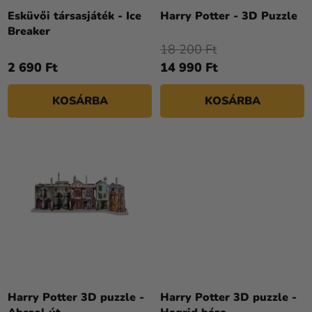
E
Z
Esküvői társasjáték - Ice
Harry Potter - 3D Puzzle
Breaker
É
18 200 Ft
S
2 690 Ft
14 990 Ft
E
KOSÁRBA
KOSÁRBA
Harry Potter 3D puzzle -
Harry Potter 3D puzzle -