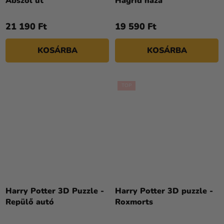
Abszol út
Hagrid háza
21 190 Ft
19 590 Ft
KOSÁRBA
KOSÁRBA
TOP
Harry Potter 3D Puzzle -
Harry Potter 3D puzzle -
Repülő autó
Roxmorts