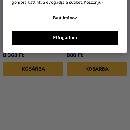
gombra kattintva elfogadja a sütiket. Köszönjük!
Beállítások
Puzzle - Dementorok
Quartet - E-Power
Elfogadom
Roxfortban
13 200 Ft
8 360 Ft
800 Ft
KOSÁRBA
KOSÁRBA