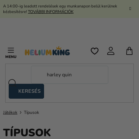
Ugrás
A 14:00-ig leadott rendelések egy munkanapon belül kerülnek
a
kézbesítésre!
TOVÁBBI INFORMÁCIÓK
fő
tartalomhoz
K
KERESÉS
Ollós
sátrak
Játékok
Típusok
Kanekalon
Hélium
TÍPUSOK
és