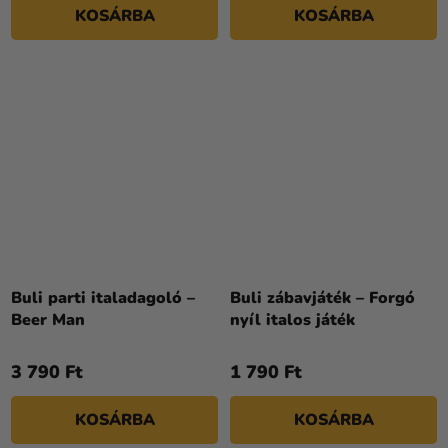
KOSÁRBA
KOSÁRBA
Buli parti italadagoló –
Buli zábavjáték – Forgó
Beer Man
nyíl italos játék
3 790 Ft
1 790 Ft
KOSÁRBA
KOSÁRBA