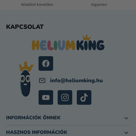
M
feladást követően
ingyenes
E
I
L
KAPCSOLAT
Á
B
L
É
C
info
@
heliumking.hu
INFORMÁCIÓK ÖNNEK
HASZNOS INFORMÁCIÓK