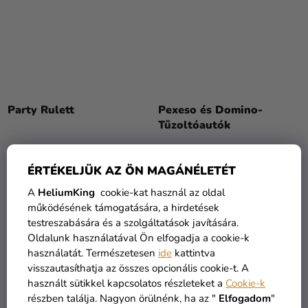
Party Rulett
Pexeso és Domino-
Tűzoltóautók
3 610 Ft
6 220 Ft
ÉRTÉKELJÜK AZ ÖN MAGÁNÉLETÉT
A
HeliumKing
cookie-kat használ az oldal
KOSÁRBA
KOSÁRBA
működésének támogatására, a hirdetések
testreszabására és a szolgáltatások javítására.
Oldalunk használatával Ön elfogadja a cookie-k
TOP
használatát. Természetesen
ide
kattintva
visszautasíthatja az összes opcionális cookie-t. A
használt sütikkel kapcsolatos részleteket a
Cookie-k
részben találja. Nagyon örülnénk, ha az "
Elfogadom
"