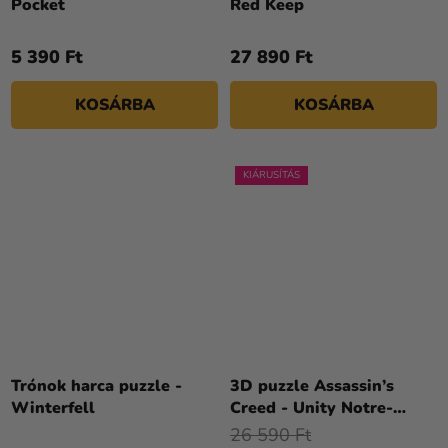
Pocket
Red Keep
5 390 Ft
27 890 Ft
KOSÁRBA
KOSÁRBA
KIÁRUSÍTÁS
Trónok harca puzzle -
3D puzzle Assassin’s
Winterfell
Creed - Unity Notre-
Dame
26 590 Ft