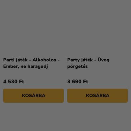
Parti játék - Alkoholos -
Party játék - Üveg
Ember, ne haragudj
pörgetés
4 530 Ft
3 690 Ft
KOSÁRBA
KOSÁRBA