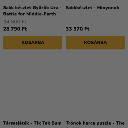
Sakk készlet Gyűrűk Ura -
Sakkkészlet - Minyonok
Battle for Middle-Earth
34 800 Ft
28 790 Ft
33 370 Ft
KOSÁRBA
KOSÁRBA
Társasjáték - Tik Tak Bum
Trónok harca puzzle - The