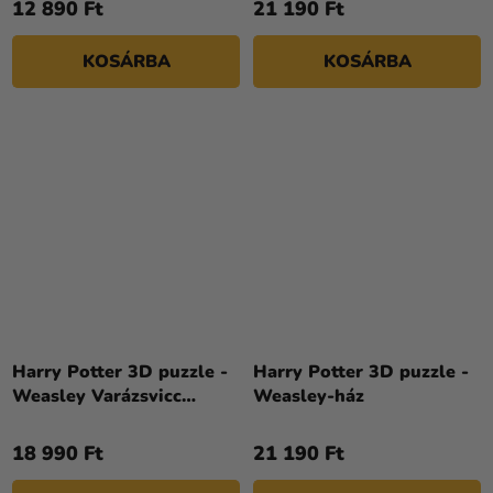
12 890 Ft
21 190 Ft
KOSÁRBA
KOSÁRBA
Harry Potter 3D puzzle -
Harry Potter 3D puzzle -
Weasley Varázsvicc
Weasley-ház
Vállalat & Reggeli
Próféta
18 990 Ft
21 190 Ft