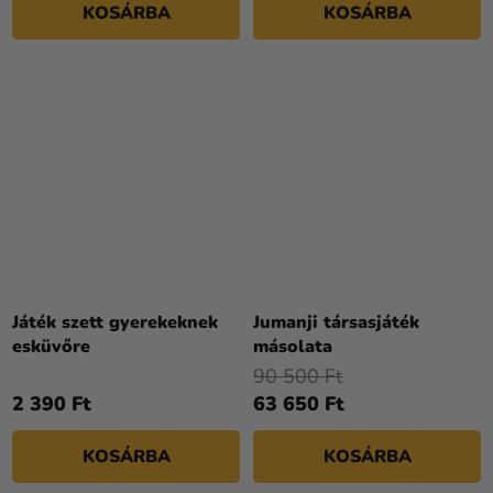
KOSÁRBA
KOSÁRBA
Játék szett gyerekeknek
Jumanji társasjáték
esküvőre
másolata
90 500 Ft
2 390 Ft
63 650 Ft
KOSÁRBA
KOSÁRBA