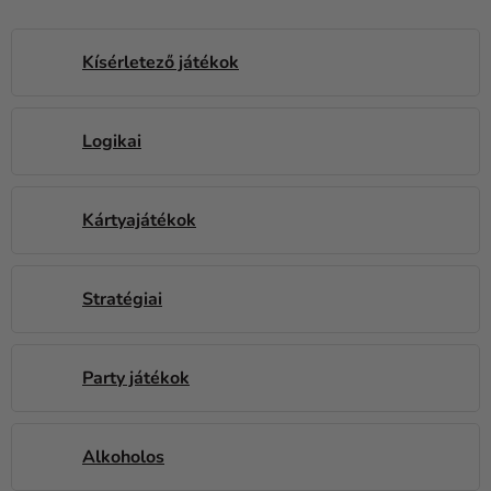
Lufik
Esküvő
Kísérletező játékok
Party
Logikai
Dekoráció
és
kiegészítők
Kártyajátékok
Jelmezek
Ruházat
Stratégiai
Sütés
Újdonság
Party játékok
Ajándékok
Alkoholos
Ünnepek