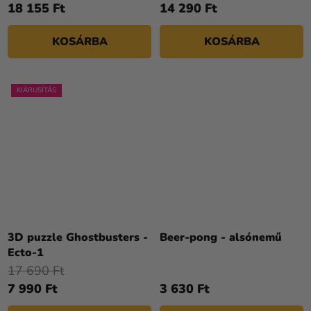
18 155 Ft
14 290 Ft
KOSÁRBA
KOSÁRBA
KIÁRUSÍTÁS
3D puzzle Ghostbusters -
Beer-pong - alsónemű
Ecto-1
17 690 Ft
7 990 Ft
3 630 Ft